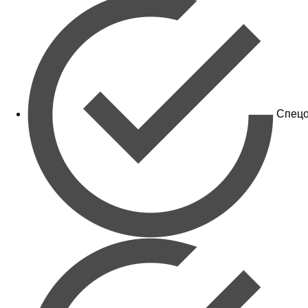
Спецо