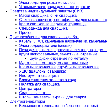
Электроды для резки металлов
Угольные электроды для резки, строжки
Средства индивидуальной защиты (СИЗ)
Маски сварщика, очки сварщика
Стекла сварочные, светофильтры для масок св
Краги спилковые, перчатки, рукавицы
Спецодежда для сварщика
Прочее
Приспособления для сварочных работ
Кабель КГ ХЛ, кабельные наконечники, кабельн
Электрододержатели (клещи)
Печи для прокалки, просушки электродов, терм
Круги шлифовальные, зачистные, отрезные
Круги диски отрезные по металлу
Маркеры по металлу, мелки тальковые
Клеммы заземления, струбцины заземления
УШС (шаблоны сварщика)
Инструмент сварщика
Блоки снижения холостого хода
Палатка для сварщика
Центраторы
Сварочные столы
Шторы, занавесы, экраны для сварки
Электрогенераторы
Бензиновые генераторы (бензогенераторы)