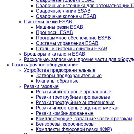
Сварочные головки ESAB
Сварочные источники для автоматизации 
Сварочные линии ESAB
Сварочные колонны ESAB
Системы резки ESAB
Машины резки ESAB
Процессы ESAB
Программное обеспечение ESAB
Системы управления ESAB
Столы и системы очистки ESAB
Брошюры и каталоги ESAB
Расходные, запасные и прочие части для обору
Газосварочное оборудование
Устройства предохранительные
Затворы предохранительные
Клапаны обратные
Резаки газовые
Резаки инжекторные пропановые
Резаки трехтрубные пропановые
Резаки трехтрубные ацетиленовые
Резаки инжекторные ацетилен/метан
Резаки комбинированные
Комплектующие, запасные части к резакам
Бензорезы, керосинорезы
Комплекты флюсовой резки (КФР)