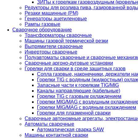
ЗИПы к горелкам газовоздушным (кровель
Редукторы для розлива пива, газированной вод
Резаки машинные (РМ)
Генераторы ацетиленовые
Рампы газовые
Сварочное оборудование
Трансформаторы сварочные
Машины газовой термической резки
Выпрямители сварочные
Инверторы сварочные
Полуавтоматы сварочные и сварочные механиз
Сварочные аргоно-дуговые установки
Горелки для сварки в среде защитных газов
Сопла газовые, наконечники, держатели на
Горелки TIG с водяным (жидкостным) охла
Запасные части к горелкам TIG/MIG
Каналы направляющие (кабельные)
Горелки TIG с газовым охлаждением
Горелки MIG/MAG с воздушным охлаждени
Горелки MIG/MAG с водяным охлаждением
Горелки для плазменной сварки
Сварочные автономные агрегаты, электростанц
Автоматы сварочные
Автоматическая сварка SAW
Машины контактной сварки