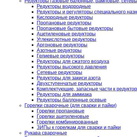
Редукторы газовые балонные, рамповые, сетев
Редукторы водородные
Редукторы и регуляторы специального наз
Кислородные редукторы
Пропановые редукторы
Пропановые бытовые редукторы
Ацетиленовые редукторы
Углекислотные редукторы
Аргоновые редукторы
Азотные редукторы
Гелиевые редукторы
Редукторы для сжатого воздуха
Редукторы высокого давления
Сетевые редукторы
Редукторы для закиси азота
Двухступенчатые редукторы
Комплектующие, запасные части к редуктор
Редукторы для аммиака
Редукторы баллонные осевые
Горелки сварочные (для сварки и пайки)
Горелки пропановые
Горелки ацетиленовые
Горелки комбинированные
ЗИПы к горелкам для сварки и пайки
Рукава сварочные