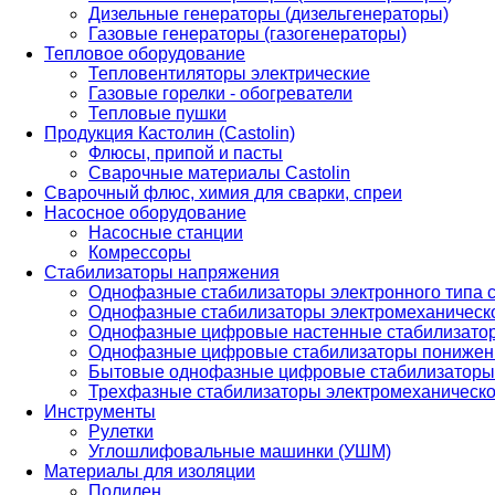
Дизельные генераторы (дизельгенераторы)
Газовые генераторы (газогенераторы)
Тепловое оборудование
Тепловентиляторы электрические
Газовые горелки - обогреватели
Тепловые пушки
Продукция Кастолин (Castolin)
Флюсы, припой и пасты
Сварочные материалы Castolin
Сварочный флюс, химия для сварки, спреи
Насосное оборудование
Насосные станции
Комрессоры
Стабилизаторы напряжения
Однофазные стабилизаторы электронного типа
Однофазные стабилизаторы электромеханическо
Однофазные цифровые настенные стабилизато
Однофазные цифровые стабилизаторы понижен
Бытовые однофазные цифровые стабилизаторы
Трехфазные стабилизаторы электромеханическо
Инструменты
Рулетки
Углошлифовальные машинки (УШМ)
Материалы для изоляции
Полилен