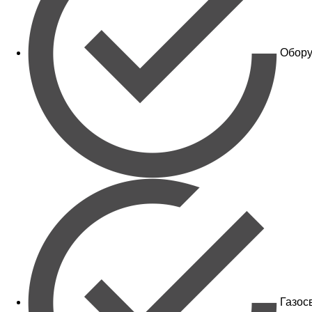
Обору
Газос