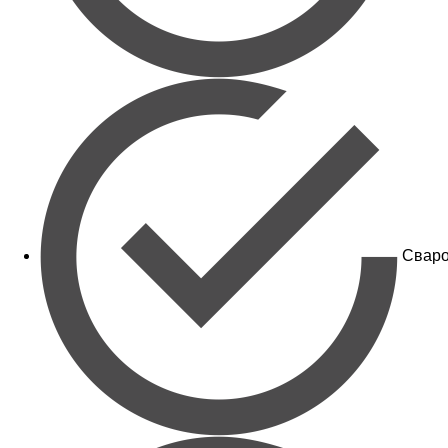
Сваро