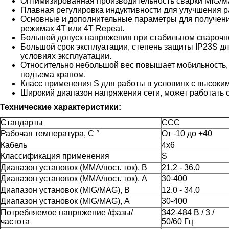
Оптимизированная производительность сварки MIG/MA
Плавная регулировка индуктивности для улучшения р
Основные и дополнительные параметры для получени
режимах 4T или 4T Repeat.
Большой допуск напряжения при стабильном сварочно
Большой срок эксплуатации, степень защиты IP23S д
условиях эксплуатации.
Относительно небольшой вес повышает мобильность, 
подъема краном.
Класс применения S для работы в условиях с высоки
Широкий диапазон напряжения сети, может работать с
Технические характеристики:
Стандарты
CCC
Рабочая температура, С °
От -10 до +40
Кабель
4х6
Классификация применения
S
Диапазон установок (MMA/пост. ток), В
21.2 - 36.0
Диапазон установок (MMA/пост. ток), A
30-400
Диапазон установок (MIG/MAG), В
12.0 - 34.0
Диапазон установок (MIG/MAG), A
30-400
Потребляемое напряжение /фазы/
342-484 В / 3 /
частота
50/60 Гц