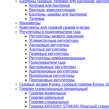
Баллоны газовые, тележки для баллонов, венти
Колпаки для баллонов
Вентили, комплектующие
Баллоны, шкафы для баллонов
Тележки
Манометры
Комплекты для газовой сварки и резки
Регуляторы и подогреватели газа
Регуляторы низкого давления
Углекислотные регуляторы
Аргоновые регулятры
Азотные регуляторы
Гелиевые регуляторы
Регуляторы комбинированные
Подогреватели газа
Кислородные регуляторы
Ацетиленовые регуляторы
Водородные регуляторы
Пропановые регуляторы
Газовые резаки Kovea, газовые горелки Kovea, б
Горелки газовоздушные (кровельные)
Горелки кровельные
Горелки кабельные
Горелки специальные
Горелка KRASNIY STAKAN (Красный стакан