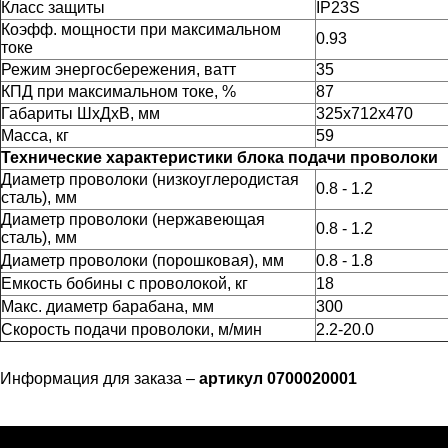
Класс защиты
IP23S
Коэфф. мощности при максимальном
0.93
токе
Режим энергосбережения, ватт
35
КПД при максимальном токе, %
87
Габариты ШхДхВ, мм
325х712х470
Масса, кг
59
Технические характеристики блока подачи проволоки
Диаметр проволоки (низкоуглеродистая
0.8 - 1.2
сталь), мм
Диаметр проволоки (нержавеющая
0.8 - 1.2
сталь), мм
Диаметр проволоки (порошковая), мм
0.8 - 1.8
Емкость бобины с проволокой, кг
18
Макс. диаметр барабана, мм
300
Скорость подачи проволоки, м/мин
2.2-20.0
Информация для заказа –
артикул 0700020001