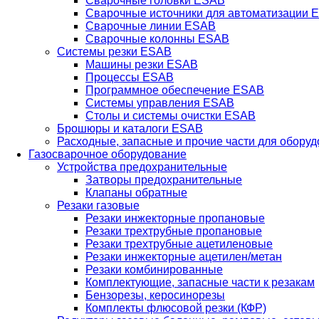
Сварочные головки ESAB
Сварочные источники для автоматизации 
Сварочные линии ESAB
Сварочные колонны ESAB
Системы резки ESAB
Машины резки ESAB
Процессы ESAB
Программное обеспечение ESAB
Системы управления ESAB
Столы и системы очистки ESAB
Брошюры и каталоги ESAB
Расходные, запасные и прочие части для обору
Газосварочное оборудование
Устройства предохранительные
Затворы предохранительные
Клапаны обратные
Резаки газовые
Резаки инжекторные пропановые
Резаки трехтрубные пропановые
Резаки трехтрубные ацетиленовые
Резаки инжекторные ацетилен/метан
Резаки комбинированные
Комплектующие, запасные части к резакам
Бензорезы, керосинорезы
Комплекты флюсовой резки (КФР)