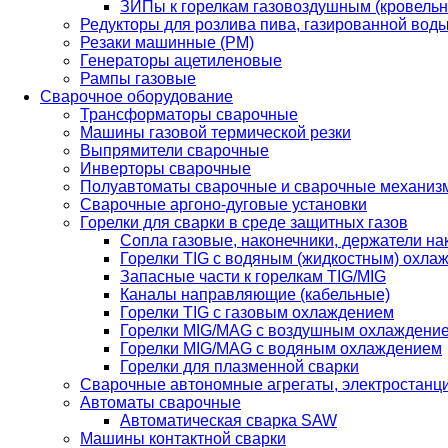
ЗИПы к горелкам газовоздушным (кровель
Редукторы для розлива пива, газированной вод
Резаки машинные (РМ)
Генераторы ацетиленовые
Рампы газовые
Сварочное оборудование
Трансформаторы сварочные
Машины газовой термической резки
Выпрямители сварочные
Инверторы сварочные
Полуавтоматы сварочные и сварочные механиз
Сварочные аргоно-дуговые установки
Горелки для сварки в среде защитных газов
Сопла газовые, наконечники, держатели на
Горелки TIG с водяным (жидкостным) охла
Запасные части к горелкам TIG/MIG
Каналы направляющие (кабельные)
Горелки TIG с газовым охлаждением
Горелки MIG/MAG с воздушным охлаждени
Горелки MIG/MAG с водяным охлаждением
Горелки для плазменной сварки
Сварочные автономные агрегаты, электростанц
Автоматы сварочные
Автоматическая сварка SAW
Машины контактной сварки