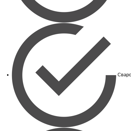
Сваро