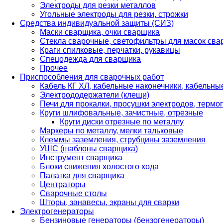
Электроды для резки металлов
Угольные электроды для резки, строжки
Средства индивидуальной защиты (СИЗ)
Маски сварщика, очки сварщика
Стекла сварочные, светофильтры для масок св
Краги спилковые, перчатки, рукавицы
Спецодежда для сварщика
Прочее
Приспособления для сварочных работ
Кабель КГ ХЛ, кабельные наконечники, кабельн
Электрододержатели (клещи)
Печи для прокалки, просушки электродов, терм
Круги шлифовальные, зачистные, отрезные
Круги диски отрезные по металлу
Маркеры по металлу, мелки тальковые
Клеммы заземления, струбцины заземления
УШС (шаблоны сварщика)
Инструмент сварщика
Блоки снижения холостого хода
Палатка для сварщика
Центраторы
Сварочные столы
Шторы, занавесы, экраны для сварки
Электрогенераторы
Бензиновые генераторы (бензогенераторы)