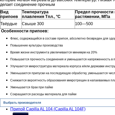
делает соединение прочным
Вид
Температура
Предел прочности
припоев
плавления Tпл., °C
растяжении, МПа
Твёрдые
Свыше 300
100—500
Особенности припоев:
Флюс, содержащийся в составе припоя, абсолютно безвреден для здор
Повышение культуры производства
Время жизни инструмента увеличивается минимум на 20%
Повышается прочность соединения и уменьшается напряженность в 
Улучшается микроструктура материала корпуса и/или державки инстр
Уменьшаются припуски на последующую обработку, уменьшается числ
Снижается вероятность образования микротрещин в напаеваемых пл
Уменьшается брак при пайке
Сокращаются расходы материала для пайки
Выбрать производителя
Припой Capilla AL 104 (Capilla AL 104F)