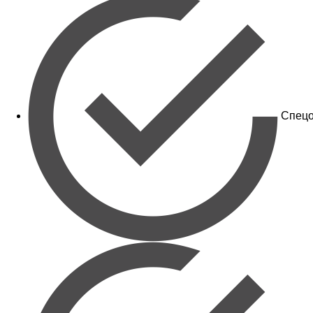
Спецо