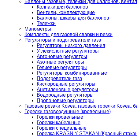
Баллоны газовые, тележки для баллонов, венти
Колпаки для баллонов
Вентили, комплектующие
Баллоны, шкафы для баллонов
Тележки
Манометры
Комплекты для газовой сварки и резки
Регуляторы и подогреватели газа
Регуляторы низкого давления
Углекислотные регуляторы
Аргоновые регулятры
Азотные регуляторы
Гелиевые регуляторы
Регуляторы комбинированные
Подогреватели газа
Кислородные регуляторы
Ацетиленовые регуляторы
Водородные регуляторы
Пропановые регуляторы
Газовые резаки Kovea, газовые горелки Kovea, б
Горелки газовоздушные (кровельные)
Горелки кровельные
Горелки кабельные
Горелки специальные
Горелка KRASNIY STAKAN (Красный стакан