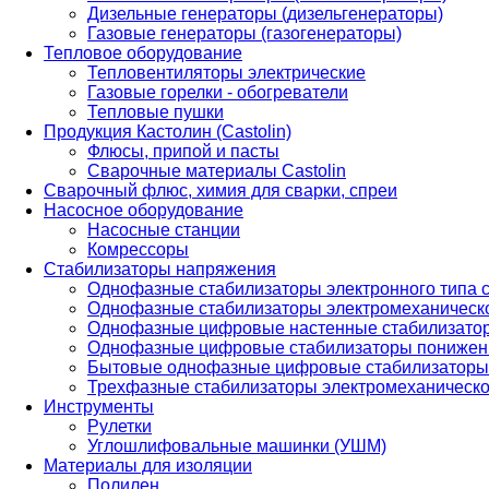
Дизельные генераторы (дизельгенераторы)
Газовые генераторы (газогенераторы)
Тепловое оборудование
Тепловентиляторы электрические
Газовые горелки - обогреватели
Тепловые пушки
Продукция Кастолин (Castolin)
Флюсы, припой и пасты
Сварочные материалы Castolin
Сварочный флюс, химия для сварки, спреи
Насосное оборудование
Насосные станции
Комрессоры
Стабилизаторы напряжения
Однофазные стабилизаторы электронного типа
Однофазные стабилизаторы электромеханическо
Однофазные цифровые настенные стабилизато
Однофазные цифровые стабилизаторы понижен
Бытовые однофазные цифровые стабилизаторы
Трехфазные стабилизаторы электромеханическо
Инструменты
Рулетки
Углошлифовальные машинки (УШМ)
Материалы для изоляции
Полилен