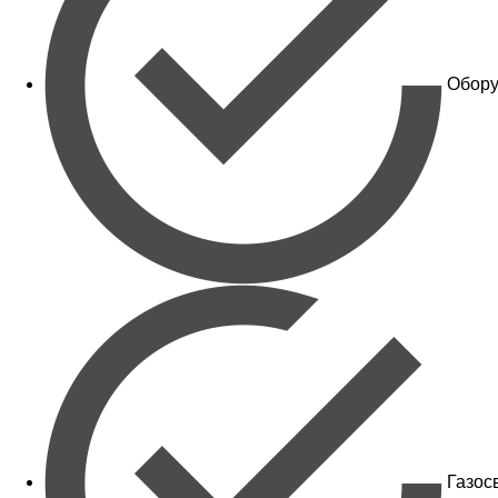
Обору
Газос