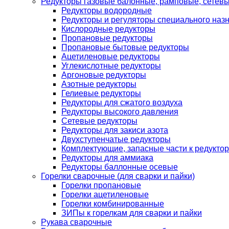
Редукторы газовые балонные, рамповые, сетев
Редукторы водородные
Редукторы и регуляторы специального наз
Кислородные редукторы
Пропановые редукторы
Пропановые бытовые редукторы
Ацетиленовые редукторы
Углекислотные редукторы
Аргоновые редукторы
Азотные редукторы
Гелиевые редукторы
Редукторы для сжатого воздуха
Редукторы высокого давления
Сетевые редукторы
Редукторы для закиси азота
Двухступенчатые редукторы
Комплектующие, запасные части к редуктор
Редукторы для аммиака
Редукторы баллонные осевые
Горелки сварочные (для сварки и пайки)
Горелки пропановые
Горелки ацетиленовые
Горелки комбинированные
ЗИПы к горелкам для сварки и пайки
Рукава сварочные