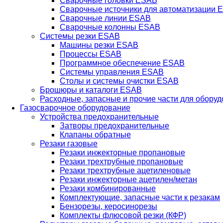
Сварочные головки ESAB
Сварочные источники для автоматизации 
Сварочные линии ESAB
Сварочные колонны ESAB
Системы резки ESAB
Машины резки ESAB
Процессы ESAB
Программное обеспечение ESAB
Системы управления ESAB
Столы и системы очистки ESAB
Брошюры и каталоги ESAB
Расходные, запасные и прочие части для обору
Газосварочное оборудование
Устройства предохранительные
Затворы предохранительные
Клапаны обратные
Резаки газовые
Резаки инжекторные пропановые
Резаки трехтрубные пропановые
Резаки трехтрубные ацетиленовые
Резаки инжекторные ацетилен/метан
Резаки комбинированные
Комплектующие, запасные части к резакам
Бензорезы, керосинорезы
Комплекты флюсовой резки (КФР)