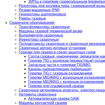
ЗИПы к горелкам газовоздушным (кровель
Редукторы для розлива пива, газированной вод
Резаки машинные (РМ)
Генераторы ацетиленовые
Рампы газовые
Сварочное оборудование
Трансформаторы сварочные
Машины газовой термической резки
Выпрямители сварочные
Инверторы сварочные
Полуавтоматы сварочные и сварочные механиз
Сварочные аргоно-дуговые установки
Горелки для сварки в среде защитных газов
Сопла газовые, наконечники, держатели на
Горелки TIG с водяным (жидкостным) охла
Запасные части к горелкам TIG/MIG
Каналы направляющие (кабельные)
Горелки TIG с газовым охлаждением
Горелки MIG/MAG с воздушным охлаждени
Горелки MIG/MAG с водяным охлаждением
Горелки для плазменной сварки
Сварочные автономные агрегаты, электростанц
Автоматы сварочные
Автоматическая сварка SAW
Машины контактной сварки