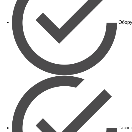
Обору
Газос