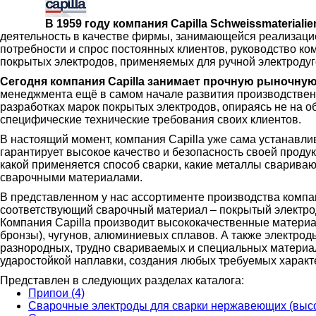
В 1959 году компания Capilla Schweissmateriali
деятельность в качестве фирмы, занимающейся реализацие
потребности и спрос постоянных клиентов, руководство ко
покрытых электродов, применяемых для ручной электродуг
Сегодня компания Capilla занимает прочную рыночну
менеджмента ещё в самом начале развития производствен
разработках марок покрытых электродов, опираясь не на о
специфические технические требования своих клиентов.
В настоящий момент, компания Capilla уже сама устанавли
гарантирует высокое качество и безопасность своей проду
какой применяется способ сварки, какие металлы сварива
сварочными материалами.
В представленном у нас ассортименте производства комп
соответствующий сварочный материал – покрытый электро
Компания Capilla производит высококачественные материал
бронзы), чугунов, алюминиевых сплавов. А также электроды
разнородных, трудно свариваемых и специальных материал
ударостойкой наплавки, создания любых требуемых характ
Представлен в следующих разделах каталога:
Припои (4)
Сварочные электроды для сварки нержавеющих (высо