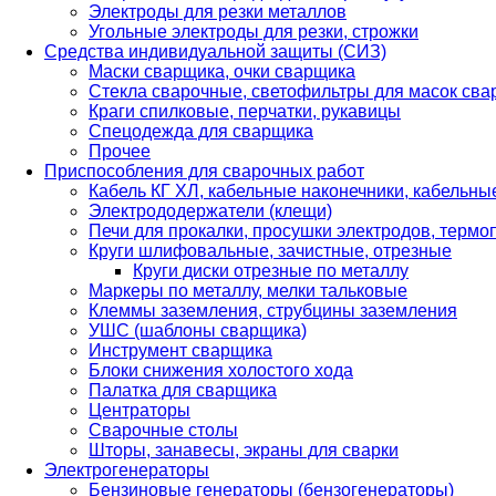
Электроды для резки металлов
Угольные электроды для резки, строжки
Средства индивидуальной защиты (СИЗ)
Маски сварщика, очки сварщика
Стекла сварочные, светофильтры для масок св
Краги спилковые, перчатки, рукавицы
Спецодежда для сварщика
Прочее
Приспособления для сварочных работ
Кабель КГ ХЛ, кабельные наконечники, кабельн
Электрододержатели (клещи)
Печи для прокалки, просушки электродов, терм
Круги шлифовальные, зачистные, отрезные
Круги диски отрезные по металлу
Маркеры по металлу, мелки тальковые
Клеммы заземления, струбцины заземления
УШС (шаблоны сварщика)
Инструмент сварщика
Блоки снижения холостого хода
Палатка для сварщика
Центраторы
Сварочные столы
Шторы, занавесы, экраны для сварки
Электрогенераторы
Бензиновые генераторы (бензогенераторы)