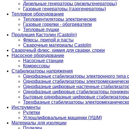
Дизельные генераторы (дизельгенераторы)
Газовые генераторы (газогенераторы)
Тепловое оборудование
Тепловентиляторы электрические
Газовые горелки - обогреватели
Тепловые пушки
Продукция Кастолин (Castolin)
Флюсы, припой и пасты
Сварочные материалы Castolin
Сварочный флюс, химия для сварки, спреи
Насосное оборудование
Насосные станции
Комрессоры
Стабилизаторы напряжения
Однофазные стабилизаторы электронного типа
Однофазные стабилизаторы электромеханическо
Однофазные цифровые настенные стабилизато
Однофазные цифровые стабилизаторы понижен
Бытовые однофазные цифровые стабилизаторы
Трехфазные стабилизаторы электромеханическо
Инструменты
Рулетки
Углошлифовальные машинки (УШМ)
Материалы для изоляции
Полилен