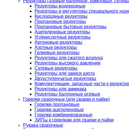
Редукторы газовые балонные, рамповые, сетев
Редукторы водородные
Редукторы и регуляторы специального наз
Кислородные редукторы
Пропановые редукторы
Пропановые бытовые редукторы
Ацетиленовые редукторы
Углекислотные редукторы
Аргоновые редукторы
Азотные редукторы
Гелиевые редукторы
Редукторы для сжатого воздуха
Редукторы высокого давления
Сетевые редукторы
Редукторы для закиси азота
Двухступенчатые редукторы
Комплектующие, запасные части к редуктор
Редукторы для аммиака
Редукторы баллонные осевые
Горелки сварочные (для сварки и пайки)
Горелки пропановые
Горелки ацетиленовые
Горелки комбинированные
ЗИПы к горелкам для сварки и пайки
Рукава сварочные