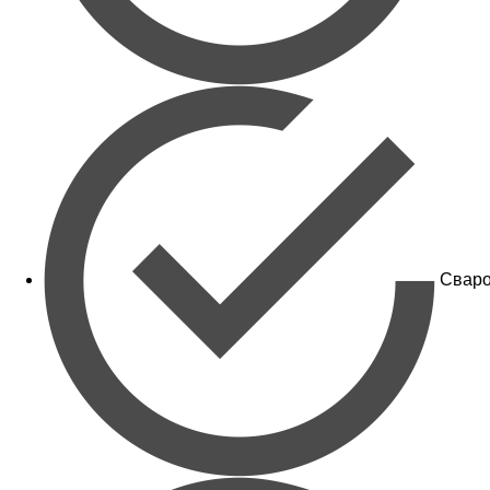
Сваро