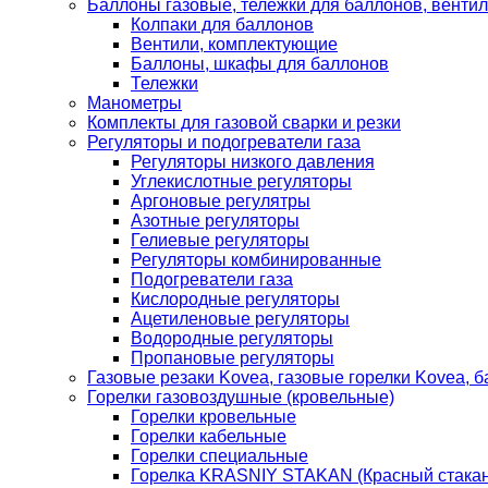
Баллоны газовые, тележки для баллонов, венти
Колпаки для баллонов
Вентили, комплектующие
Баллоны, шкафы для баллонов
Тележки
Манометры
Комплекты для газовой сварки и резки
Регуляторы и подогреватели газа
Регуляторы низкого давления
Углекислотные регуляторы
Аргоновые регулятры
Азотные регуляторы
Гелиевые регуляторы
Регуляторы комбинированные
Подогреватели газа
Кислородные регуляторы
Ацетиленовые регуляторы
Водородные регуляторы
Пропановые регуляторы
Газовые резаки Kovea, газовые горелки Kovea, б
Горелки газовоздушные (кровельные)
Горелки кровельные
Горелки кабельные
Горелки специальные
Горелка KRASNIY STAKAN (Красный стакан