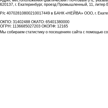
Адрес местоположения фактический / почтовый (НЕ указыва
620137, г. Екатеринбург, проезд Промышленный, 11, литер 
Р/с 40702810800210017449 в БАНК «НЕЙВА» ООО, г. Екат
ОКПО: 31402488 ОКАТО: 65401380000
ОГРН: 1136685027203 ОКОПФ: 12165
Мы собираем статистику о посещениях сайта с помощью coo