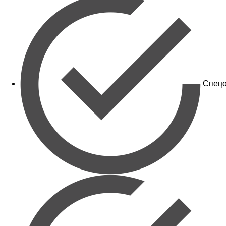
Спецо