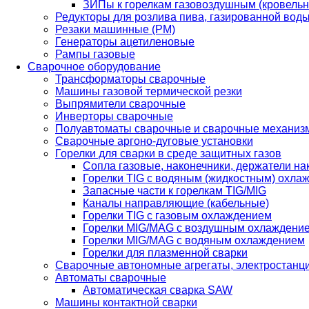
ЗИПы к горелкам газовоздушным (кровель
Редукторы для розлива пива, газированной вод
Резаки машинные (РМ)
Генераторы ацетиленовые
Рампы газовые
Сварочное оборудование
Трансформаторы сварочные
Машины газовой термической резки
Выпрямители сварочные
Инверторы сварочные
Полуавтоматы сварочные и сварочные механиз
Сварочные аргоно-дуговые установки
Горелки для сварки в среде защитных газов
Сопла газовые, наконечники, держатели на
Горелки TIG с водяным (жидкостным) охла
Запасные части к горелкам TIG/MIG
Каналы направляющие (кабельные)
Горелки TIG с газовым охлаждением
Горелки MIG/MAG с воздушным охлаждени
Горелки MIG/MAG с водяным охлаждением
Горелки для плазменной сварки
Сварочные автономные агрегаты, электростанц
Автоматы сварочные
Автоматическая сварка SAW
Машины контактной сварки