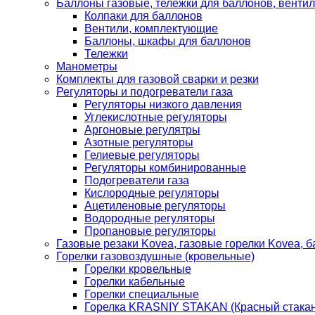
Баллоны газовые, тележки для баллонов, венти
Колпаки для баллонов
Вентили, комплектующие
Баллоны, шкафы для баллонов
Тележки
Манометры
Комплекты для газовой сварки и резки
Регуляторы и подогреватели газа
Регуляторы низкого давления
Углекислотные регуляторы
Аргоновые регулятры
Азотные регуляторы
Гелиевые регуляторы
Регуляторы комбинированные
Подогреватели газа
Кислородные регуляторы
Ацетиленовые регуляторы
Водородные регуляторы
Пропановые регуляторы
Газовые резаки Kovea, газовые горелки Kovea, б
Горелки газовоздушные (кровельные)
Горелки кровельные
Горелки кабельные
Горелки специальные
Горелка KRASNIY STAKAN (Красный стакан