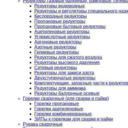
Редукторы газовые балонные, рамповые, сетев
Редукторы водородные
Редукторы и регуляторы специального наз
Кислородные редукторы
Пропановые редукторы
Пропановые бытовые редукторы
Ацетиленовые редукторы
Углекислотные редукторы
Аргоновые редукторы
Азотные редукторы
Гелиевые редукторы
Редукторы для сжатого воздуха
Редукторы высокого давления
Сетевые редукторы
Редукторы для закиси азота
Двухступенчатые редукторы
Комплектующие, запасные части к редуктор
Редукторы для аммиака
Редукторы баллонные осевые
Горелки сварочные (для сварки и пайки)
Горелки пропановые
Горелки ацетиленовые
Горелки комбинированные
ЗИПы к горелкам для сварки и пайки
Рукава сварочные