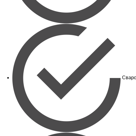
Сваро