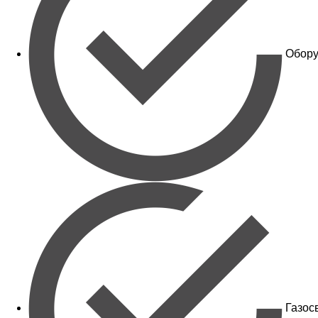
Обору
Газос