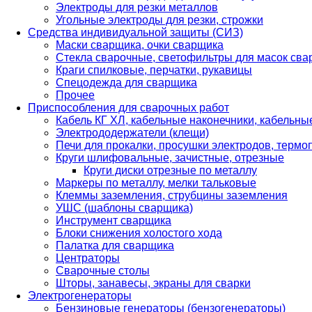
Электроды для резки металлов
Угольные электроды для резки, строжки
Средства индивидуальной защиты (СИЗ)
Маски сварщика, очки сварщика
Стекла сварочные, светофильтры для масок св
Краги спилковые, перчатки, рукавицы
Спецодежда для сварщика
Прочее
Приспособления для сварочных работ
Кабель КГ ХЛ, кабельные наконечники, кабельн
Электрододержатели (клещи)
Печи для прокалки, просушки электродов, терм
Круги шлифовальные, зачистные, отрезные
Круги диски отрезные по металлу
Маркеры по металлу, мелки тальковые
Клеммы заземления, струбцины заземления
УШС (шаблоны сварщика)
Инструмент сварщика
Блоки снижения холостого хода
Палатка для сварщика
Центраторы
Сварочные столы
Шторы, занавесы, экраны для сварки
Электрогенераторы
Бензиновые генераторы (бензогенераторы)