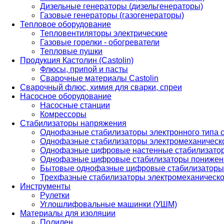
Дизельные генераторы (дизельгенераторы)
Газовые генераторы (газогенераторы)
Тепловое оборудование
Тепловентиляторы электрические
Газовые горелки - обогреватели
Тепловые пушки
Продукция Кастолин (Castolin)
Флюсы, припой и пасты
Сварочные материалы Castolin
Сварочный флюс, химия для сварки, спреи
Насосное оборудование
Насосные станции
Комрессоры
Стабилизаторы напряжения
Однофазные стабилизаторы электронного типа
Однофазные стабилизаторы электромеханическо
Однофазные цифровые настенные стабилизато
Однофазные цифровые стабилизаторы понижен
Бытовые однофазные цифровые стабилизаторы
Трехфазные стабилизаторы электромеханическо
Инструменты
Рулетки
Углошлифовальные машинки (УШМ)
Материалы для изоляции
Полилен