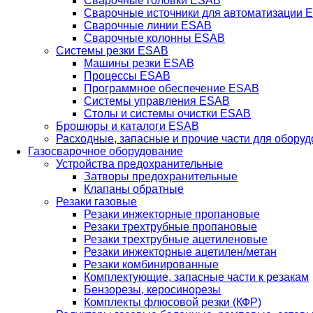
Сварочные головки ESAB
Сварочные источники для автоматизации 
Сварочные линии ESAB
Сварочные колонны ESAB
Системы резки ESAB
Машины резки ESAB
Процессы ESAB
Программное обеспечение ESAB
Системы управления ESAB
Столы и системы очистки ESAB
Брошюры и каталоги ESAB
Расходные, запасные и прочие части для обору
Газосварочное оборудование
Устройства предохранительные
Затворы предохранительные
Клапаны обратные
Резаки газовые
Резаки инжекторные пропановые
Резаки трехтрубные пропановые
Резаки трехтрубные ацетиленовые
Резаки инжекторные ацетилен/метан
Резаки комбинированные
Комплектующие, запасные части к резакам
Бензорезы, керосинорезы
Комплекты флюсовой резки (КФР)