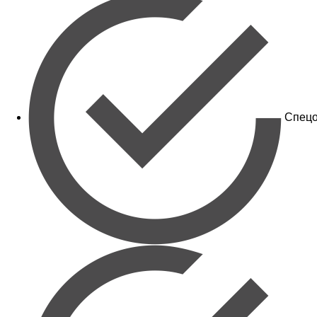
Спецо