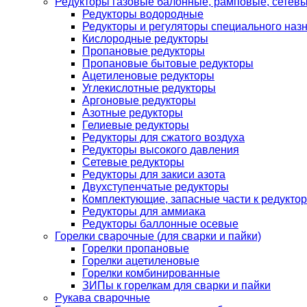
Редукторы газовые балонные, рамповые, сетев
Редукторы водородные
Редукторы и регуляторы специального наз
Кислородные редукторы
Пропановые редукторы
Пропановые бытовые редукторы
Ацетиленовые редукторы
Углекислотные редукторы
Аргоновые редукторы
Азотные редукторы
Гелиевые редукторы
Редукторы для сжатого воздуха
Редукторы высокого давления
Сетевые редукторы
Редукторы для закиси азота
Двухступенчатые редукторы
Комплектующие, запасные части к редуктор
Редукторы для аммиака
Редукторы баллонные осевые
Горелки сварочные (для сварки и пайки)
Горелки пропановые
Горелки ацетиленовые
Горелки комбинированные
ЗИПы к горелкам для сварки и пайки
Рукава сварочные