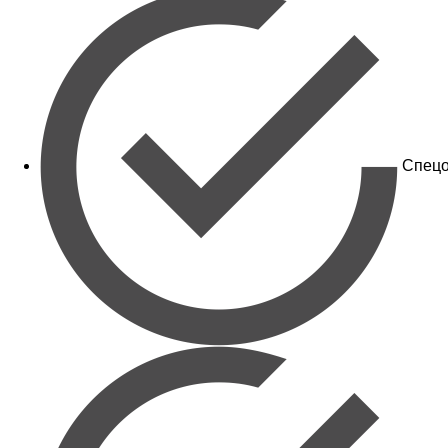
Спецо