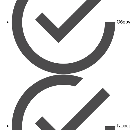
Обору
Газос