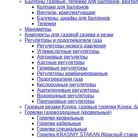
Баллоны газовые, тележки для баллонов, венти
Колпаки для баллонов
Вентили, комплектующие
Баллоны, шкафы для баллонов
Тележки
Манометры
Комплекты для газовой сварки и резки
Регуляторы и подогреватели газа
Регуляторы низкого давления
Углекислотные регуляторы
Аргоновые регулятры
Азотные регуляторы
Гелиевые регуляторы
Регуляторы комбинированные
Подогреватели газа
Кислородные регуляторы
Ацетиленовые регуляторы
Водородные регуляторы
Пропановые регуляторы
Газовые резаки Kovea, газовые горелки Kovea, б
Горелки газовоздушные (кровельные)
Горелки кровельные
Горелки кабельные
Горелки специальные
Горелка KRASNIY STAKAN (Красный стакан