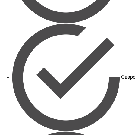
Сваро