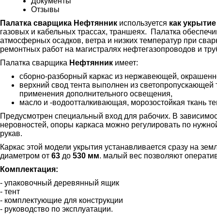
Документы
Отзывы
Палатка сварщика Нефтянник
используется
как укрытие
газовых и кабельных трассах, траншеях. Палатка обеспеч
атмосферных осадков, ветра и низких температур при свар
ремонтных работ на магистралях нефтегазопроводов и тр
Палатка сварщика
Нефтянник
имеет:
сборно-разборный каркас из нержавеющей, окрашенно
верхний свод тента выполнен из светопропускающей т
применения дополнительного освещения,
масло и -водоотталкивающая, морозостойкая ткань те
Предусмотрен специальный вход для рабочих. В зависимост
неровностей, опоры каркаса можно регулировать по нужной
рукав.
Каркас этой модели укрытия устанавливается сразу на земл
диаметром от
63
до
530 мм
. малый вес позволяют оператив
Комплектация:
- упаковочный деревянный ящик
- тент
- комплектующие для конструкции
- руководство по эксплуатации.