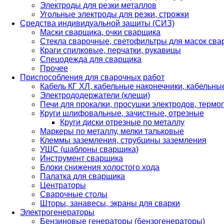
Электроды для резки металлов
Угольные электроды для резки, строжки
Средства индивидуальной защиты (СИЗ)
Маски сварщика, очки сварщика
Стекла сварочные, светофильтры для масок св
Краги спилковые, перчатки, рукавицы
Спецодежда для сварщика
Прочее
Приспособления для сварочных работ
Кабель КГ ХЛ, кабельные наконечники, кабельн
Электрододержатели (клещи)
Печи для прокалки, просушки электродов, терм
Круги шлифовальные, зачистные, отрезные
Круги диски отрезные по металлу
Маркеры по металлу, мелки тальковые
Клеммы заземления, струбцины заземления
УШС (шаблоны сварщика)
Инструмент сварщика
Блоки снижения холостого хода
Палатка для сварщика
Центраторы
Сварочные столы
Шторы, занавесы, экраны для сварки
Электрогенераторы
Бензиновые генераторы (бензогенераторы)