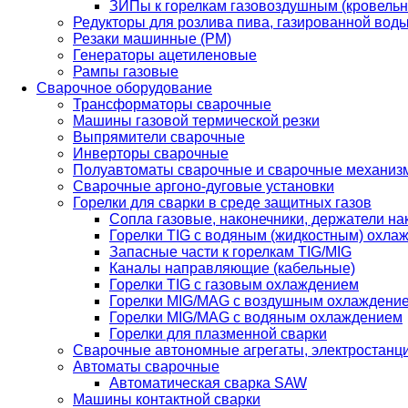
ЗИПы к горелкам газовоздушным (кровель
Редукторы для розлива пива, газированной вод
Резаки машинные (РМ)
Генераторы ацетиленовые
Рампы газовые
Сварочное оборудование
Трансформаторы сварочные
Машины газовой термической резки
Выпрямители сварочные
Инверторы сварочные
Полуавтоматы сварочные и сварочные механиз
Сварочные аргоно-дуговые установки
Горелки для сварки в среде защитных газов
Сопла газовые, наконечники, держатели на
Горелки TIG с водяным (жидкостным) охла
Запасные части к горелкам TIG/MIG
Каналы направляющие (кабельные)
Горелки TIG с газовым охлаждением
Горелки MIG/MAG с воздушным охлаждени
Горелки MIG/MAG с водяным охлаждением
Горелки для плазменной сварки
Сварочные автономные агрегаты, электростанц
Автоматы сварочные
Автоматическая сварка SAW
Машины контактной сварки