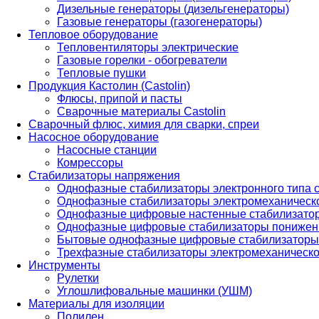
Дизельные генераторы (дизельгенераторы)
Газовые генераторы (газогенераторы)
Тепловое оборудование
Тепловентиляторы электрические
Газовые горелки - обогреватели
Тепловые пушки
Продукция Кастолин (Castolin)
Флюсы, припой и пасты
Сварочные материалы Castolin
Сварочный флюс, химия для сварки, спреи
Насосное оборудование
Насосные станции
Комрессоры
Стабилизаторы напряжения
Однофазные стабилизаторы электронного типа
Однофазные стабилизаторы электромеханическо
Однофазные цифровые настенные стабилизато
Однофазные цифровые стабилизаторы понижен
Бытовые однофазные цифровые стабилизаторы
Трехфазные стабилизаторы электромеханическо
Инструменты
Рулетки
Углошлифовальные машинки (УШМ)
Материалы для изоляции
Полилен