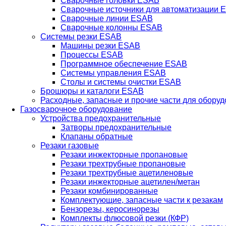
Сварочные головки ESAB
Сварочные источники для автоматизации 
Сварочные линии ESAB
Сварочные колонны ESAB
Системы резки ESAB
Машины резки ESAB
Процессы ESAB
Программное обеспечение ESAB
Системы управления ESAB
Столы и системы очистки ESAB
Брошюры и каталоги ESAB
Расходные, запасные и прочие части для обору
Газосварочное оборудование
Устройства предохранительные
Затворы предохранительные
Клапаны обратные
Резаки газовые
Резаки инжекторные пропановые
Резаки трехтрубные пропановые
Резаки трехтрубные ацетиленовые
Резаки инжекторные ацетилен/метан
Резаки комбинированные
Комплектующие, запасные части к резакам
Бензорезы, керосинорезы
Комплекты флюсовой резки (КФР)