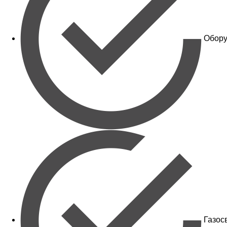
Обору
Газос