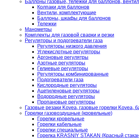
Баллоны газовые, тележки для баллонов, венти
Колпаки для баллонов
Вентили, комплектующие
Баллоны, шкафы для баллонов
Тележки
Манометры
Комплекты для газовой сварки и резки
Регуляторы и подогреватели газа
Регуляторы низкого давления
Углекислотные регуляторы
Аргоновые регулятры
Азотные регуляторы
Гелиевые регуляторы
Регуляторы комбинированные
Подогреватели газа
Кислородные регуляторы
Ацетиленовые регуляторы
Водородные регуляторы
Пропановые регуляторы
Газовые резаки Kovea, газовые горелки Kovea, б
Горелки газовоздушные (кровельные)
Горелки кровельные
Горелки кабельные
Горелки специальные
Горелка KRASNIY STAKAN (Красный стакан