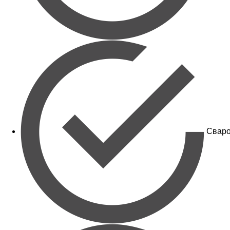
Сваро