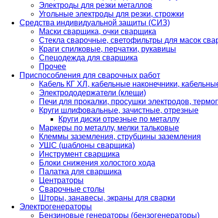
Электроды для резки металлов
Угольные электроды для резки, строжки
Средства индивидуальной защиты (СИЗ)
Маски сварщика, очки сварщика
Стекла сварочные, светофильтры для масок св
Краги спилковые, перчатки, рукавицы
Спецодежда для сварщика
Прочее
Приспособления для сварочных работ
Кабель КГ ХЛ, кабельные наконечники, кабельн
Электрододержатели (клещи)
Печи для прокалки, просушки электродов, терм
Круги шлифовальные, зачистные, отрезные
Круги диски отрезные по металлу
Маркеры по металлу, мелки тальковые
Клеммы заземления, струбцины заземления
УШС (шаблоны сварщика)
Инструмент сварщика
Блоки снижения холостого хода
Палатка для сварщика
Центраторы
Сварочные столы
Шторы, занавесы, экраны для сварки
Электрогенераторы
Бензиновые генераторы (бензогенераторы)