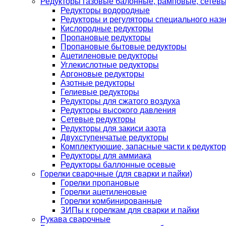
Редукторы газовые балонные, рамповые, сетев
Редукторы водородные
Редукторы и регуляторы специального наз
Кислородные редукторы
Пропановые редукторы
Пропановые бытовые редукторы
Ацетиленовые редукторы
Углекислотные редукторы
Аргоновые редукторы
Азотные редукторы
Гелиевые редукторы
Редукторы для сжатого воздуха
Редукторы высокого давления
Сетевые редукторы
Редукторы для закиси азота
Двухступенчатые редукторы
Комплектующие, запасные части к редуктор
Редукторы для аммиака
Редукторы баллонные осевые
Горелки сварочные (для сварки и пайки)
Горелки пропановые
Горелки ацетиленовые
Горелки комбинированные
ЗИПы к горелкам для сварки и пайки
Рукава сварочные