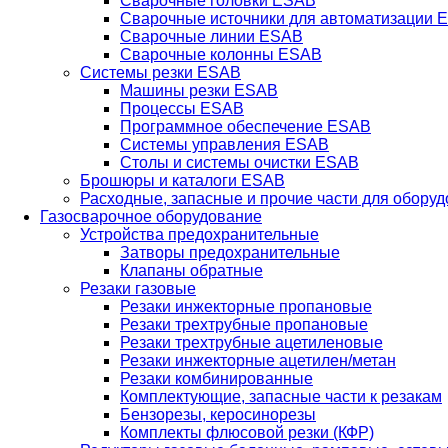
Сварочные головки ESAB
Сварочные источники для автоматизации 
Сварочные линии ESAB
Сварочные колонны ESAB
Системы резки ESAB
Машины резки ESAB
Процессы ESAB
Программное обеспечение ESAB
Системы управления ESAB
Столы и системы очистки ESAB
Брошюры и каталоги ESAB
Расходные, запасные и прочие части для обору
Газосварочное оборудование
Устройства предохранительные
Затворы предохранительные
Клапаны обратные
Резаки газовые
Резаки инжекторные пропановые
Резаки трехтрубные пропановые
Резаки трехтрубные ацетиленовые
Резаки инжекторные ацетилен/метан
Резаки комбинированные
Комплектующие, запасные части к резакам
Бензорезы, керосинорезы
Комплекты флюсовой резки (КФР)