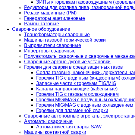
ЗИПы к горелкам газовоздушным (кровель
Редукторы для розлива пива, газированной вод
Резаки машинные (РМ)
Генераторы ацетиленовые
Рампы газовые
Сварочное оборудование
Трансформаторы сварочные
Машины газовой термической резки
Выпрямители сварочные
Инверторы сварочные
Полуавтоматы сварочные и сварочные механиз
Сварочные аргоно-дуговые установки
Горелки для сварки в среде защитных газов
Сопла газовые, наконечники, держатели на
Горелки TIG с водяным (жидкостным) охла
Запасные части к горелкам TIG/MIG
Каналы направляющие (кабельные)
Горелки TIG с газовым охлаждением
Горелки MIG/MAG с воздушным охлаждени
Горелки MIG/MAG с водяным охлаждением
Горелки для плазменной сварки
Сварочные автономные агрегаты, электростанц
Автоматы сварочные
Автоматическая сварка SAW
Машины контактной сварки