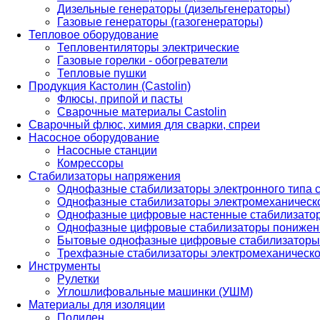
Дизельные генераторы (дизельгенераторы)
Газовые генераторы (газогенераторы)
Тепловое оборудование
Тепловентиляторы электрические
Газовые горелки - обогреватели
Тепловые пушки
Продукция Кастолин (Castolin)
Флюсы, припой и пасты
Сварочные материалы Castolin
Сварочный флюс, химия для сварки, спреи
Насосное оборудование
Насосные станции
Комрессоры
Стабилизаторы напряжения
Однофазные стабилизаторы электронного типа
Однофазные стабилизаторы электромеханическо
Однофазные цифровые настенные стабилизато
Однофазные цифровые стабилизаторы понижен
Бытовые однофазные цифровые стабилизаторы
Трехфазные стабилизаторы электромеханическо
Инструменты
Рулетки
Углошлифовальные машинки (УШМ)
Материалы для изоляции
Полилен