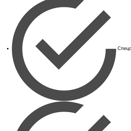
Спецо