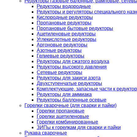
Редукторы газовые балонные, рамповые, сетев
Редукторы водородные
Редукторы и регуляторы специального наз
Кислородные редукторы
Пропановые редукторы
Пропановые бытовые редукторы
Ацетиленовые редукторы
Углекислотные редукторы
Аргоновые редукторы
Азотные редукторы
Гелиевые редукторы
Редукторы для сжатого воздуха
Редукторы высокого давления
Сетевые редукторы
Редукторы для закиси азота
Двухступенчатые редукторы
Комплектующие, запасные части к редуктор
Редукторы для аммиака
Редукторы баллонные осевые
Горелки сварочные (для сварки и пайки)
Горелки пропановые
Горелки ацетиленовые
Горелки комбинированные
ЗИПы к горелкам для сварки и пайки
Рукава сварочные