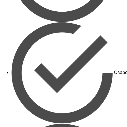
Сваро