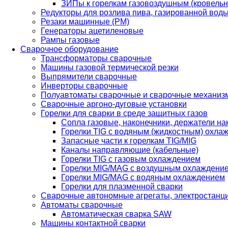
ЗИПы к горелкам газовоздушным (кровель
Редукторы для розлива пива, газированной вод
Резаки машинные (РМ)
Генераторы ацетиленовые
Рампы газовые
Сварочное оборудование
Трансформаторы сварочные
Машины газовой термической резки
Выпрямители сварочные
Инверторы сварочные
Полуавтоматы сварочные и сварочные механиз
Сварочные аргоно-дуговые установки
Горелки для сварки в среде защитных газов
Сопла газовые, наконечники, держатели на
Горелки TIG с водяным (жидкостным) охла
Запасные части к горелкам TIG/MIG
Каналы направляющие (кабельные)
Горелки TIG с газовым охлаждением
Горелки MIG/MAG с воздушным охлаждени
Горелки MIG/MAG с водяным охлаждением
Горелки для плазменной сварки
Сварочные автономные агрегаты, электростанц
Автоматы сварочные
Автоматическая сварка SAW
Машины контактной сварки