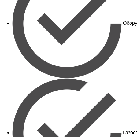
Обору
Газос