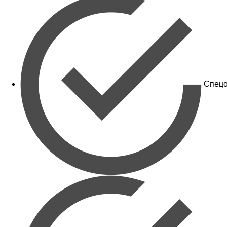
Спецо