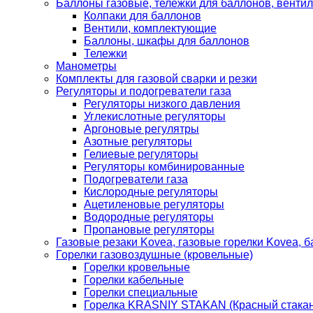
Баллоны газовые, тележки для баллонов, венти
Колпаки для баллонов
Вентили, комплектующие
Баллоны, шкафы для баллонов
Тележки
Манометры
Комплекты для газовой сварки и резки
Регуляторы и подогреватели газа
Регуляторы низкого давления
Углекислотные регуляторы
Аргоновые регулятры
Азотные регуляторы
Гелиевые регуляторы
Регуляторы комбинированные
Подогреватели газа
Кислородные регуляторы
Ацетиленовые регуляторы
Водородные регуляторы
Пропановые регуляторы
Газовые резаки Kovea, газовые горелки Kovea, б
Горелки газовоздушные (кровельные)
Горелки кровельные
Горелки кабельные
Горелки специальные
Горелка KRASNIY STAKAN (Красный стакан