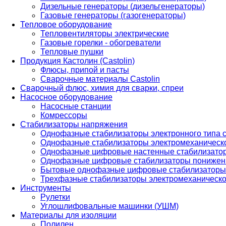
Дизельные генераторы (дизельгенераторы)
Газовые генераторы (газогенераторы)
Тепловое оборудование
Тепловентиляторы электрические
Газовые горелки - обогреватели
Тепловые пушки
Продукция Кастолин (Castolin)
Флюсы, припой и пасты
Сварочные материалы Castolin
Сварочный флюс, химия для сварки, спреи
Насосное оборудование
Насосные станции
Комрессоры
Стабилизаторы напряжения
Однофазные стабилизаторы электронного типа
Однофазные стабилизаторы электромеханическо
Однофазные цифровые настенные стабилизато
Однофазные цифровые стабилизаторы понижен
Бытовые однофазные цифровые стабилизаторы
Трехфазные стабилизаторы электромеханическо
Инструменты
Рулетки
Углошлифовальные машинки (УШМ)
Материалы для изоляции
Полилен