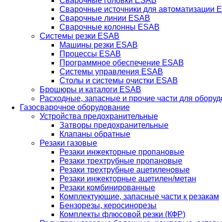
Сварочные головки ESAB
Сварочные источники для автоматизации 
Сварочные линии ESAB
Сварочные колонны ESAB
Системы резки ESAB
Машины резки ESAB
Процессы ESAB
Программное обеспечение ESAB
Системы управления ESAB
Столы и системы очистки ESAB
Брошюры и каталоги ESAB
Расходные, запасные и прочие части для обору
Газосварочное оборудование
Устройства предохранительные
Затворы предохранительные
Клапаны обратные
Резаки газовые
Резаки инжекторные пропановые
Резаки трехтрубные пропановые
Резаки трехтрубные ацетиленовые
Резаки инжекторные ацетилен/метан
Резаки комбинированные
Комплектующие, запасные части к резакам
Бензорезы, керосинорезы
Комплекты флюсовой резки (КФР)