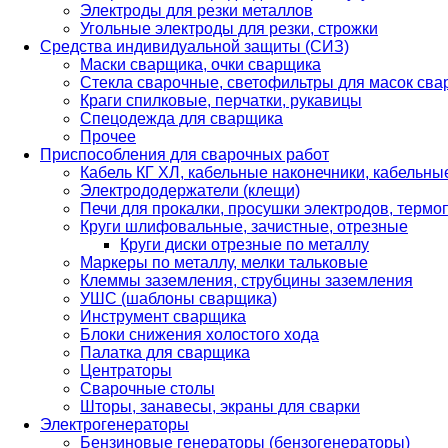
Электроды для резки металлов
Угольные электроды для резки, строжки
Средства индивидуальной защиты (СИЗ)
Маски сварщика, очки сварщика
Стекла сварочные, светофильтры для масок св
Краги спилковые, перчатки, рукавицы
Спецодежда для сварщика
Прочее
Приспособления для сварочных работ
Кабель КГ ХЛ, кабельные наконечники, кабельн
Электрододержатели (клещи)
Печи для прокалки, просушки электродов, терм
Круги шлифовальные, зачистные, отрезные
Круги диски отрезные по металлу
Маркеры по металлу, мелки тальковые
Клеммы заземления, струбцины заземления
УШС (шаблоны сварщика)
Инструмент сварщика
Блоки снижения холостого хода
Палатка для сварщика
Центраторы
Сварочные столы
Шторы, занавесы, экраны для сварки
Электрогенераторы
Бензиновые генераторы (бензогенераторы)