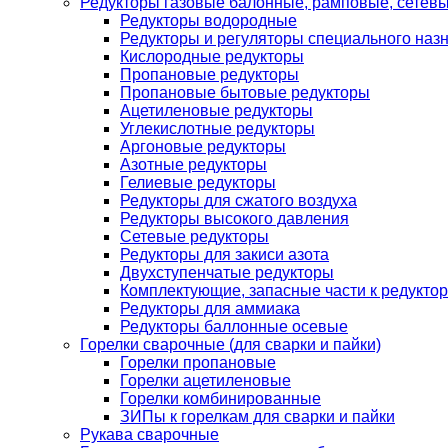
Редукторы газовые балонные, рамповые, сетев
Редукторы водородные
Редукторы и регуляторы специального наз
Кислородные редукторы
Пропановые редукторы
Пропановые бытовые редукторы
Ацетиленовые редукторы
Углекислотные редукторы
Аргоновые редукторы
Азотные редукторы
Гелиевые редукторы
Редукторы для сжатого воздуха
Редукторы высокого давления
Сетевые редукторы
Редукторы для закиси азота
Двухступенчатые редукторы
Комплектующие, запасные части к редуктор
Редукторы для аммиака
Редукторы баллонные осевые
Горелки сварочные (для сварки и пайки)
Горелки пропановые
Горелки ацетиленовые
Горелки комбинированные
ЗИПы к горелкам для сварки и пайки
Рукава сварочные