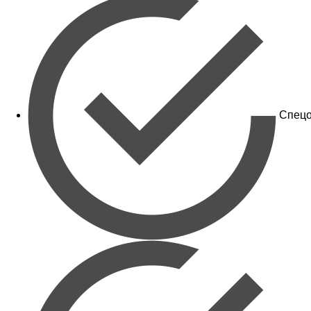
Спецо