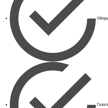
Обору
Газос