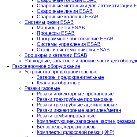
Сварочные головки ESAB
Сварочные источники для автоматизации 
Сварочные линии ESAB
Сварочные колонны ESAB
Системы резки ESAB
Машины резки ESAB
Процессы ESAB
Программное обеспечение ESAB
Системы управления ESAB
Столы и системы очистки ESAB
Брошюры и каталоги ESAB
Расходные, запасные и прочие части для обору
Газосварочное оборудование
Устройства предохранительные
Затворы предохранительные
Клапаны обратные
Резаки газовые
Резаки инжекторные пропановые
Резаки трехтрубные пропановые
Резаки трехтрубные ацетиленовые
Резаки инжекторные ацетилен/метан
Резаки комбинированные
Комплектующие, запасные части к резакам
Бензорезы, керосинорезы
Комплекты флюсовой резки (КФР)