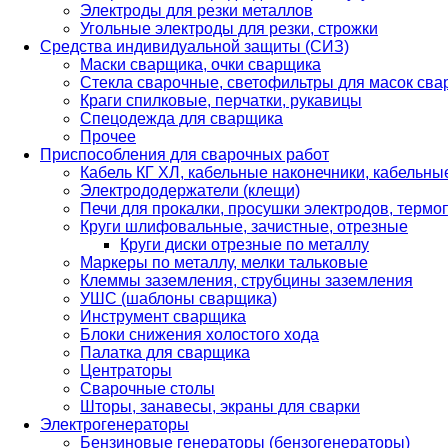
Электроды для резки металлов
Угольные электроды для резки, строжки
Средства индивидуальной защиты (СИЗ)
Маски сварщика, очки сварщика
Стекла сварочные, светофильтры для масок св
Краги спилковые, перчатки, рукавицы
Спецодежда для сварщика
Прочее
Приспособления для сварочных работ
Кабель КГ ХЛ, кабельные наконечники, кабельн
Электрододержатели (клещи)
Печи для прокалки, просушки электродов, терм
Круги шлифовальные, зачистные, отрезные
Круги диски отрезные по металлу
Маркеры по металлу, мелки тальковые
Клеммы заземления, струбцины заземления
УШС (шаблоны сварщика)
Инструмент сварщика
Блоки снижения холостого хода
Палатка для сварщика
Центраторы
Сварочные столы
Шторы, занавесы, экраны для сварки
Электрогенераторы
Бензиновые генераторы (бензогенераторы)