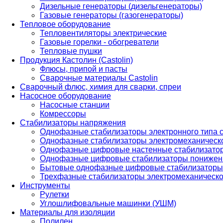
Дизельные генераторы (дизельгенераторы)
Газовые генераторы (газогенераторы)
Тепловое оборудование
Тепловентиляторы электрические
Газовые горелки - обогреватели
Тепловые пушки
Продукция Кастолин (Castolin)
Флюсы, припой и пасты
Сварочные материалы Castolin
Сварочный флюс, химия для сварки, спреи
Насосное оборудование
Насосные станции
Комрессоры
Стабилизаторы напряжения
Однофазные стабилизаторы электронного типа
Однофазные стабилизаторы электромеханическо
Однофазные цифровые настенные стабилизато
Однофазные цифровые стабилизаторы понижен
Бытовые однофазные цифровые стабилизаторы
Трехфазные стабилизаторы электромеханическо
Инструменты
Рулетки
Углошлифовальные машинки (УШМ)
Материалы для изоляции
Полилен