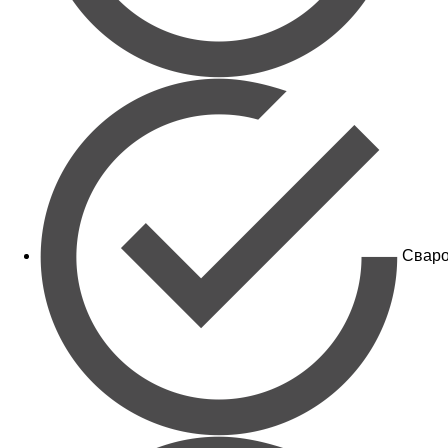
Сваро