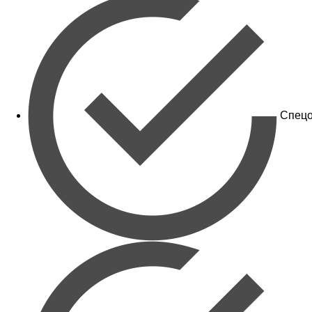
Спецо