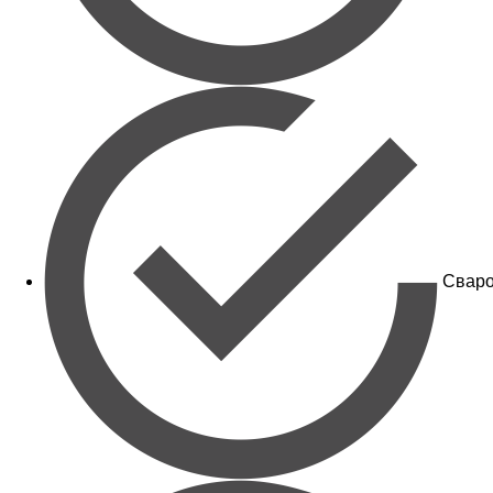
Сваро