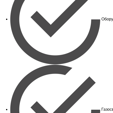
Обору
Газос