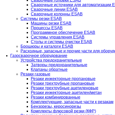
Сварочные головки ESAB
Сварочные источники для автоматизации 
Сварочные линии ESAB
Сварочные колонны ESAB
Системы резки ESAB
Машины резки ESAB
Процессы ESAB
Программное обеспечение ESAB
Системы управления ESAB
Столы и системы очистки ESAB
Брошюры и каталоги ESAB
Расходные, запасные и прочие части для обору
Газосварочное оборудование
Устройства предохранительные
Затворы предохранительные
Клапаны обратные
Резаки газовые
Резаки инжекторные пропановые
Резаки трехтрубные пропановые
Резаки трехтрубные ацетиленовые
Резаки инжекторные ацетилен/метан
Резаки комбинированные
Комплектующие, запасные части к резакам
Бензорезы, керосинорезы
Комплекты флюсовой резки (КФР)