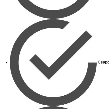
Сваро