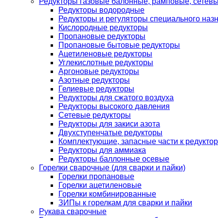
Редукторы газовые балонные, рамповые, сетев
Редукторы водородные
Редукторы и регуляторы специального наз
Кислородные редукторы
Пропановые редукторы
Пропановые бытовые редукторы
Ацетиленовые редукторы
Углекислотные редукторы
Аргоновые редукторы
Азотные редукторы
Гелиевые редукторы
Редукторы для сжатого воздуха
Редукторы высокого давления
Сетевые редукторы
Редукторы для закиси азота
Двухступенчатые редукторы
Комплектующие, запасные части к редуктор
Редукторы для аммиака
Редукторы баллонные осевые
Горелки сварочные (для сварки и пайки)
Горелки пропановые
Горелки ацетиленовые
Горелки комбинированные
ЗИПы к горелкам для сварки и пайки
Рукава сварочные