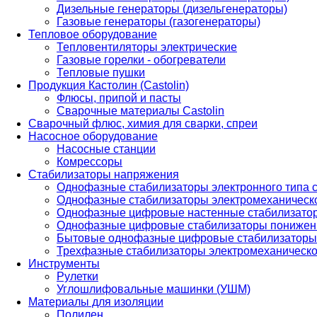
Дизельные генераторы (дизельгенераторы)
Газовые генераторы (газогенераторы)
Тепловое оборудование
Тепловентиляторы электрические
Газовые горелки - обогреватели
Тепловые пушки
Продукция Кастолин (Castolin)
Флюсы, припой и пасты
Сварочные материалы Castolin
Сварочный флюс, химия для сварки, спреи
Насосное оборудование
Насосные станции
Комрессоры
Стабилизаторы напряжения
Однофазные стабилизаторы электронного типа
Однофазные стабилизаторы электромеханическо
Однофазные цифровые настенные стабилизато
Однофазные цифровые стабилизаторы понижен
Бытовые однофазные цифровые стабилизаторы
Трехфазные стабилизаторы электромеханическо
Инструменты
Рулетки
Углошлифовальные машинки (УШМ)
Материалы для изоляции
Полилен