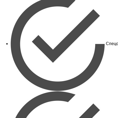
Спецо