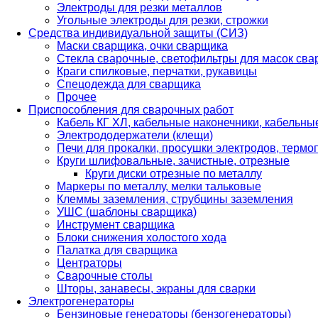
Электроды для резки металлов
Угольные электроды для резки, строжки
Средства индивидуальной защиты (СИЗ)
Маски сварщика, очки сварщика
Стекла сварочные, светофильтры для масок св
Краги спилковые, перчатки, рукавицы
Спецодежда для сварщика
Прочее
Приспособления для сварочных работ
Кабель КГ ХЛ, кабельные наконечники, кабельн
Электрододержатели (клещи)
Печи для прокалки, просушки электродов, терм
Круги шлифовальные, зачистные, отрезные
Круги диски отрезные по металлу
Маркеры по металлу, мелки тальковые
Клеммы заземления, струбцины заземления
УШС (шаблоны сварщика)
Инструмент сварщика
Блоки снижения холостого хода
Палатка для сварщика
Центраторы
Сварочные столы
Шторы, занавесы, экраны для сварки
Электрогенераторы
Бензиновые генераторы (бензогенераторы)