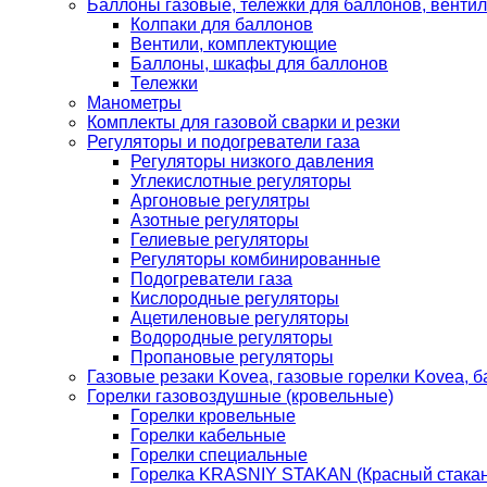
Баллоны газовые, тележки для баллонов, венти
Колпаки для баллонов
Вентили, комплектующие
Баллоны, шкафы для баллонов
Тележки
Манометры
Комплекты для газовой сварки и резки
Регуляторы и подогреватели газа
Регуляторы низкого давления
Углекислотные регуляторы
Аргоновые регулятры
Азотные регуляторы
Гелиевые регуляторы
Регуляторы комбинированные
Подогреватели газа
Кислородные регуляторы
Ацетиленовые регуляторы
Водородные регуляторы
Пропановые регуляторы
Газовые резаки Kovea, газовые горелки Kovea, б
Горелки газовоздушные (кровельные)
Горелки кровельные
Горелки кабельные
Горелки специальные
Горелка KRASNIY STAKAN (Красный стакан