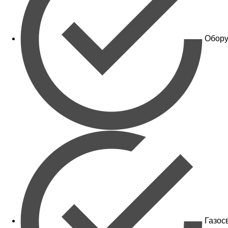
Обору
Газос