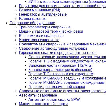
ЗИПы к горелкам газовоздушным (кровель
Редукторы для розлива пива, газированной вод
Резаки машинные (РМ)
Генераторы ацетиленовые
Рампы газовые
Сварочное оборудование
Трансформаторы сварочные
Машины газовой термической резки
Выпрямители сварочные
Инверторы сварочные
Полуавтоматы сварочные и сварочные механиз
Сварочные аргоно-дуговые установки
Горелки для сварки в среде защитных газов
Сопла газовые, наконечники, держатели на
Горелки TIG с водяным (жидкостным) охла
Запасные части к горелкам TIG/MIG
Каналы направляющие (кабельные)
Горелки TIG с газовым охлаждением
Горелки MIG/MAG с воздушным охлаждени
Горелки MIG/MAG с водяным охлаждением
Горелки для плазменной сварки
Сварочные автономные агрегаты, электростанц
Автоматы сварочные
Автоматическая сварка SAW
Машины контактной сварки