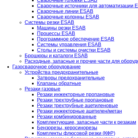
Сварочные головки ESAB
Сварочные источники для автоматизации 
Сварочные линии ESAB
Сварочные колонны ESAB
Системы резки ESAB
Машины резки ESAB
Процессы ESAB
Программное обеспечение ESAB
Системы управления ESAB
Столы и системы очистки ESAB
Брошюры и каталоги ESAB
Расходные, запасные и прочие части для обору
Газосварочное оборудование
Устройства предохранительные
Затворы предохранительные
Клапаны обратные
Резаки газовые
Резаки инжекторные пропановые
Резаки трехтрубные пропановые
Резаки трехтрубные ацетиленовые
Резаки инжекторные ацетилен/метан
Резаки комбинированные
Комплектующие, запасные части к резакам
Бензорезы, керосинорезы
Комплекты флюсовой резки (КФР)