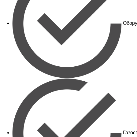
Обору
Газос