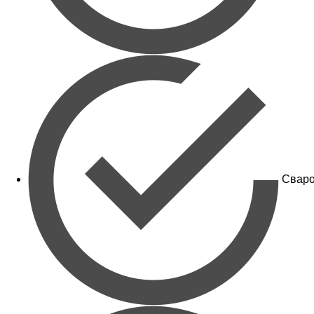
Сваро