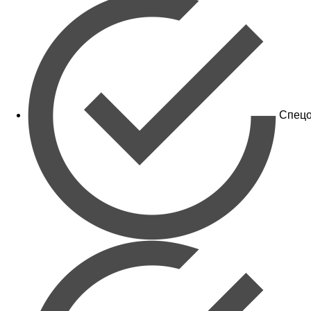
Спецо