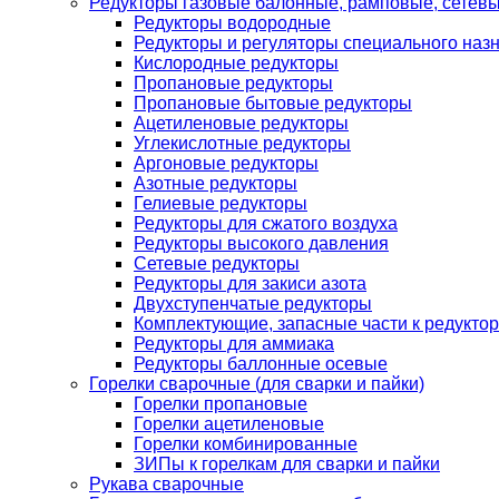
Редукторы газовые балонные, рамповые, сетев
Редукторы водородные
Редукторы и регуляторы специального наз
Кислородные редукторы
Пропановые редукторы
Пропановые бытовые редукторы
Ацетиленовые редукторы
Углекислотные редукторы
Аргоновые редукторы
Азотные редукторы
Гелиевые редукторы
Редукторы для сжатого воздуха
Редукторы высокого давления
Сетевые редукторы
Редукторы для закиси азота
Двухступенчатые редукторы
Комплектующие, запасные части к редуктор
Редукторы для аммиака
Редукторы баллонные осевые
Горелки сварочные (для сварки и пайки)
Горелки пропановые
Горелки ацетиленовые
Горелки комбинированные
ЗИПы к горелкам для сварки и пайки
Рукава сварочные