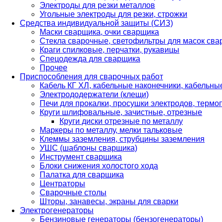
Электроды для резки металлов
Угольные электроды для резки, строжки
Средства индивидуальной защиты (СИЗ)
Маски сварщика, очки сварщика
Стекла сварочные, светофильтры для масок св
Краги спилковые, перчатки, рукавицы
Спецодежда для сварщика
Прочее
Приспособления для сварочных работ
Кабель КГ ХЛ, кабельные наконечники, кабельн
Электрододержатели (клещи)
Печи для прокалки, просушки электродов, терм
Круги шлифовальные, зачистные, отрезные
Круги диски отрезные по металлу
Маркеры по металлу, мелки тальковые
Клеммы заземления, струбцины заземления
УШС (шаблоны сварщика)
Инструмент сварщика
Блоки снижения холостого хода
Палатка для сварщика
Центраторы
Сварочные столы
Шторы, занавесы, экраны для сварки
Электрогенераторы
Бензиновые генераторы (бензогенераторы)