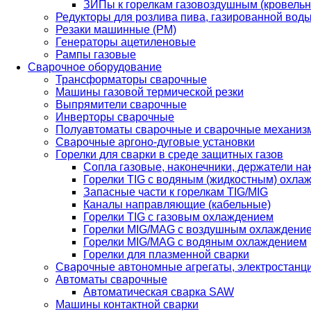
ЗИПы к горелкам газовоздушным (кровель
Редукторы для розлива пива, газированной вод
Резаки машинные (РМ)
Генераторы ацетиленовые
Рампы газовые
Сварочное оборудование
Трансформаторы сварочные
Машины газовой термической резки
Выпрямители сварочные
Инверторы сварочные
Полуавтоматы сварочные и сварочные механиз
Сварочные аргоно-дуговые установки
Горелки для сварки в среде защитных газов
Сопла газовые, наконечники, держатели на
Горелки TIG с водяным (жидкостным) охла
Запасные части к горелкам TIG/MIG
Каналы направляющие (кабельные)
Горелки TIG с газовым охлаждением
Горелки MIG/MAG с воздушным охлаждени
Горелки MIG/MAG с водяным охлаждением
Горелки для плазменной сварки
Сварочные автономные агрегаты, электростанц
Автоматы сварочные
Автоматическая сварка SAW
Машины контактной сварки