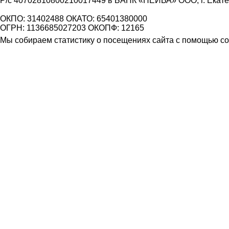
Р/с 40702810800210017449 в БАНК «НЕЙВА» ООО, г. Екат
ОКПО: 31402488 ОКАТО: 65401380000
ОГРН: 1136685027203 ОКОПФ: 12165
Мы собираем статистику о посещениях сайта с помощью coo