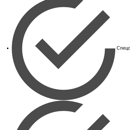
Спецо