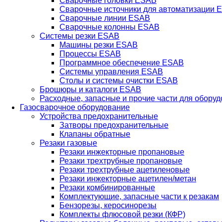
Сварочные головки ESAB
Сварочные источники для автоматизации 
Сварочные линии ESAB
Сварочные колонны ESAB
Системы резки ESAB
Машины резки ESAB
Процессы ESAB
Программное обеспечение ESAB
Системы управления ESAB
Столы и системы очистки ESAB
Брошюры и каталоги ESAB
Расходные, запасные и прочие части для обору
Газосварочное оборудование
Устройства предохранительные
Затворы предохранительные
Клапаны обратные
Резаки газовые
Резаки инжекторные пропановые
Резаки трехтрубные пропановые
Резаки трехтрубные ацетиленовые
Резаки инжекторные ацетилен/метан
Резаки комбинированные
Комплектующие, запасные части к резакам
Бензорезы, керосинорезы
Комплекты флюсовой резки (КФР)