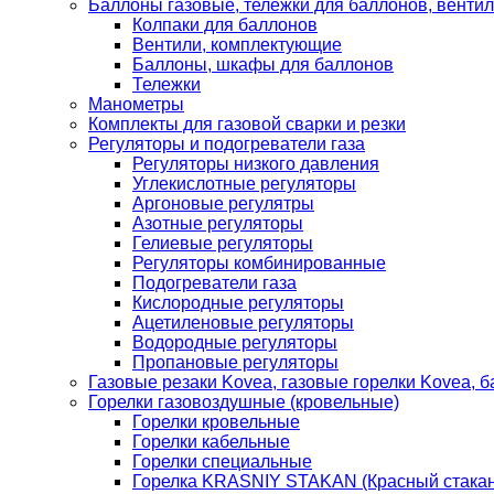
Баллоны газовые, тележки для баллонов, венти
Колпаки для баллонов
Вентили, комплектующие
Баллоны, шкафы для баллонов
Тележки
Манометры
Комплекты для газовой сварки и резки
Регуляторы и подогреватели газа
Регуляторы низкого давления
Углекислотные регуляторы
Аргоновые регулятры
Азотные регуляторы
Гелиевые регуляторы
Регуляторы комбинированные
Подогреватели газа
Кислородные регуляторы
Ацетиленовые регуляторы
Водородные регуляторы
Пропановые регуляторы
Газовые резаки Kovea, газовые горелки Kovea, б
Горелки газовоздушные (кровельные)
Горелки кровельные
Горелки кабельные
Горелки специальные
Горелка KRASNIY STAKAN (Красный стакан