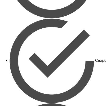
Сваро