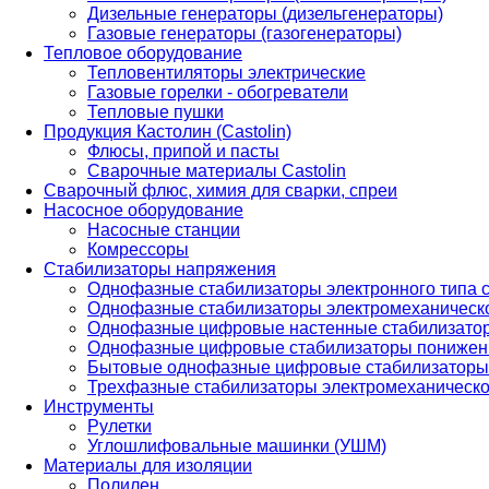
Дизельные генераторы (дизельгенераторы)
Газовые генераторы (газогенераторы)
Тепловое оборудование
Тепловентиляторы электрические
Газовые горелки - обогреватели
Тепловые пушки
Продукция Кастолин (Castolin)
Флюсы, припой и пасты
Сварочные материалы Castolin
Сварочный флюс, химия для сварки, спреи
Насосное оборудование
Насосные станции
Комрессоры
Стабилизаторы напряжения
Однофазные стабилизаторы электронного типа
Однофазные стабилизаторы электромеханическо
Однофазные цифровые настенные стабилизато
Однофазные цифровые стабилизаторы понижен
Бытовые однофазные цифровые стабилизаторы
Трехфазные стабилизаторы электромеханическо
Инструменты
Рулетки
Углошлифовальные машинки (УШМ)
Материалы для изоляции
Полилен