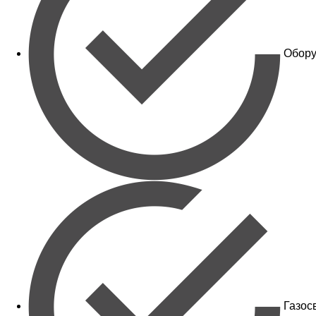
Обору
Газос