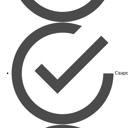
Сваро