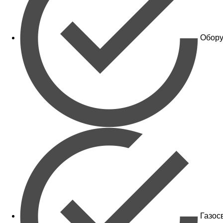
Обору
Газос