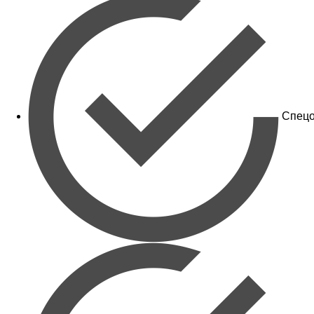
Спецо