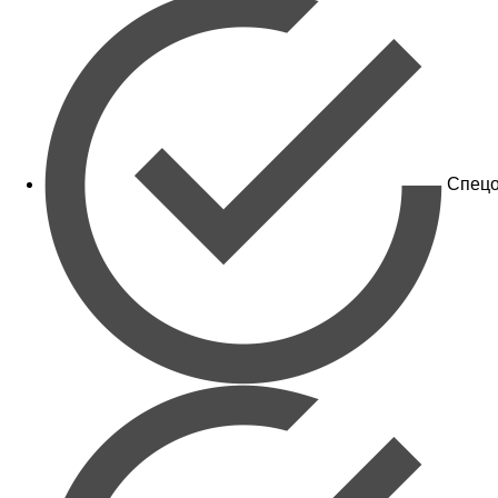
Спецо