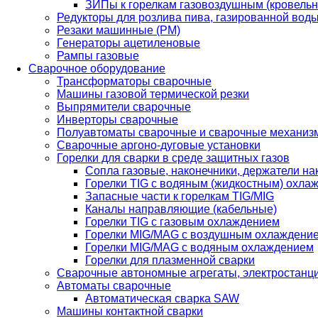
ЗИПы к горелкам газовоздушным (кровель
Редукторы для розлива пива, газированной вод
Резаки машинные (РМ)
Генераторы ацетиленовые
Рампы газовые
Сварочное оборудование
Трансформаторы сварочные
Машины газовой термической резки
Выпрямители сварочные
Инверторы сварочные
Полуавтоматы сварочные и сварочные механиз
Сварочные аргоно-дуговые установки
Горелки для сварки в среде защитных газов
Сопла газовые, наконечники, держатели на
Горелки TIG с водяным (жидкостным) охла
Запасные части к горелкам TIG/MIG
Каналы направляющие (кабельные)
Горелки TIG с газовым охлаждением
Горелки MIG/MAG с воздушным охлаждени
Горелки MIG/MAG с водяным охлаждением
Горелки для плазменной сварки
Сварочные автономные агрегаты, электростанц
Автоматы сварочные
Автоматическая сварка SAW
Машины контактной сварки