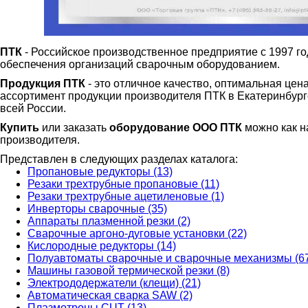
ПТК
- Российское производственное предприятие с 1997 г
обеспечения организаций сварочным оборудованием.
Продукция ПТК
- это отличное качество, оптимальная цен
ассортимент продукции производителя ПТК в Екатеринбурге 
всей России.
Купить
или заказать
оборудование ООО ПТК
можно как на
производителя.
Представлен в следующих разделах каталога:
Пропановые редукторы (13)
Резаки трехтрубные пропановые (11)
Резаки трехтрубные ацетиленовые (1)
Инверторы сварочные (35)
Аппараты плазменной резки (2)
Сварочные аргоно-дуговые установки (22)
Кислородные редукторы (14)
Полуавтоматы сварочные и сварочные механизмы (6
Машины газовой термической резки (8)
Электрододержатели (клещи) (21)
Автоматическая сварка SAW (2)
Плазмотроны CUT (13)