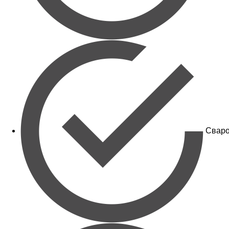
Сваро