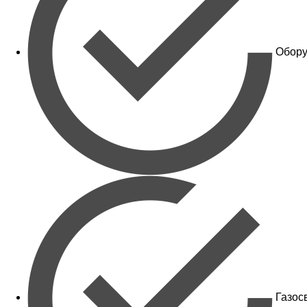
Обору
Газос