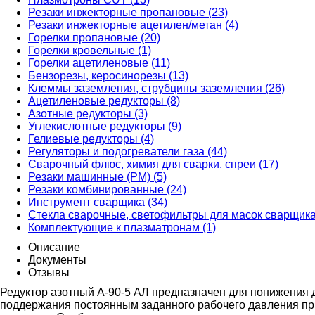
Резаки инжекторные пропановые (23)
Резаки инжекторные ацетилен/метан (4)
Горелки пропановые (20)
Горелки кровельные (1)
Горелки ацетиленовые (11)
Бензорезы, керосинорезы (13)
Клеммы заземления, струбцины заземления (26)
Ацетиленовые редукторы (8)
Азотные редукторы (3)
Углекислотные редукторы (9)
Гелиевые редукторы (4)
Регуляторы и подогреватели газа (44)
Сварочный флюс, химия для сварки, спреи (17)
Резаки машинные (РМ) (5)
Резаки комбинированные (24)
Инструмент сварщика (34)
Стекла сварочные, светофильтры для масок сварщика
Комплектующие к плазматронам (1)
Описание
Документы
Отзывы
Редуктор азотный А-90-5 АЛ предназначен для понижения д
поддержания постоянным заданного рабочего давления при