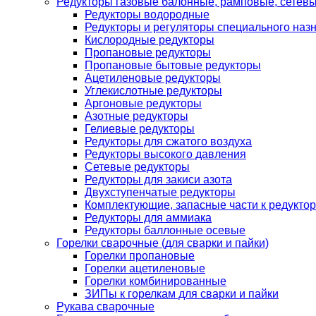
Редукторы газовые балонные, рамповые, сетев
Редукторы водородные
Редукторы и регуляторы специального наз
Кислородные редукторы
Пропановые редукторы
Пропановые бытовые редукторы
Ацетиленовые редукторы
Углекислотные редукторы
Аргоновые редукторы
Азотные редукторы
Гелиевые редукторы
Редукторы для сжатого воздуха
Редукторы высокого давления
Сетевые редукторы
Редукторы для закиси азота
Двухступенчатые редукторы
Комплектующие, запасные части к редуктор
Редукторы для аммиака
Редукторы баллонные осевые
Горелки сварочные (для сварки и пайки)
Горелки пропановые
Горелки ацетиленовые
Горелки комбинированные
ЗИПы к горелкам для сварки и пайки
Рукава сварочные