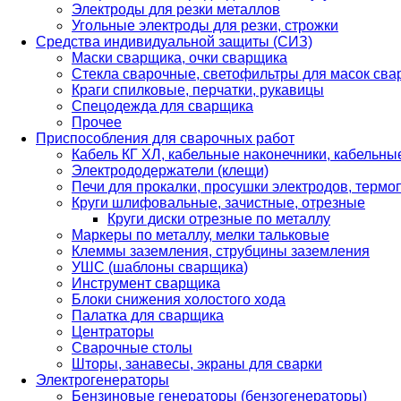
Электроды для резки металлов
Угольные электроды для резки, строжки
Средства индивидуальной защиты (СИЗ)
Маски сварщика, очки сварщика
Стекла сварочные, светофильтры для масок св
Краги спилковые, перчатки, рукавицы
Спецодежда для сварщика
Прочее
Приспособления для сварочных работ
Кабель КГ ХЛ, кабельные наконечники, кабельн
Электрододержатели (клещи)
Печи для прокалки, просушки электродов, терм
Круги шлифовальные, зачистные, отрезные
Круги диски отрезные по металлу
Маркеры по металлу, мелки тальковые
Клеммы заземления, струбцины заземления
УШС (шаблоны сварщика)
Инструмент сварщика
Блоки снижения холостого хода
Палатка для сварщика
Центраторы
Сварочные столы
Шторы, занавесы, экраны для сварки
Электрогенераторы
Бензиновые генераторы (бензогенераторы)