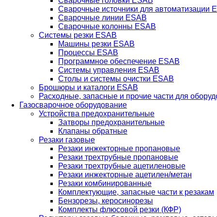
Сварочные головки ESAB
Сварочные источники для автоматизации 
Сварочные линии ESAB
Сварочные колонны ESAB
Системы резки ESAB
Машины резки ESAB
Процессы ESAB
Программное обеспечение ESAB
Системы управления ESAB
Столы и системы очистки ESAB
Брошюры и каталоги ESAB
Расходные, запасные и прочие части для обору
Газосварочное оборудование
Устройства предохранительные
Затворы предохранительные
Клапаны обратные
Резаки газовые
Резаки инжекторные пропановые
Резаки трехтрубные пропановые
Резаки трехтрубные ацетиленовые
Резаки инжекторные ацетилен/метан
Резаки комбинированные
Комплектующие, запасные части к резакам
Бензорезы, керосинорезы
Комплекты флюсовой резки (КФР)