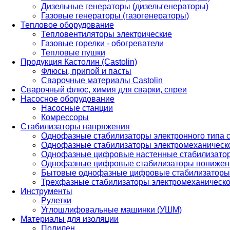
Дизельные генераторы (дизельгенераторы)
Газовые генераторы (газогенераторы)
Тепловое оборудование
Тепловентиляторы электрические
Газовые горелки - обогреватели
Тепловые пушки
Продукция Кастолин (Castolin)
Флюсы, припой и пасты
Сварочные материалы Castolin
Сварочный флюс, химия для сварки, спреи
Насосное оборудование
Насосные станции
Комрессоры
Стабилизаторы напряжения
Однофазные стабилизаторы электронного типа
Однофазные стабилизаторы электромеханическо
Однофазные цифровые настенные стабилизато
Однофазные цифровые стабилизаторы понижен
Бытовые однофазные цифровые стабилизаторы
Трехфазные стабилизаторы электромеханическо
Инструменты
Рулетки
Углошлифовальные машинки (УШМ)
Материалы для изоляции
Полилен