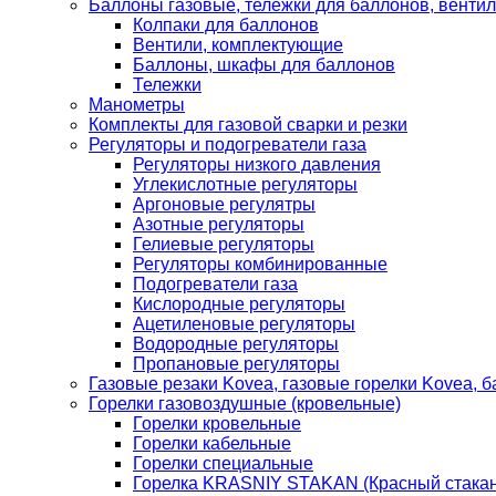
Баллоны газовые, тележки для баллонов, венти
Колпаки для баллонов
Вентили, комплектующие
Баллоны, шкафы для баллонов
Тележки
Манометры
Комплекты для газовой сварки и резки
Регуляторы и подогреватели газа
Регуляторы низкого давления
Углекислотные регуляторы
Аргоновые регулятры
Азотные регуляторы
Гелиевые регуляторы
Регуляторы комбинированные
Подогреватели газа
Кислородные регуляторы
Ацетиленовые регуляторы
Водородные регуляторы
Пропановые регуляторы
Газовые резаки Kovea, газовые горелки Kovea, б
Горелки газовоздушные (кровельные)
Горелки кровельные
Горелки кабельные
Горелки специальные
Горелка KRASNIY STAKAN (Красный стакан