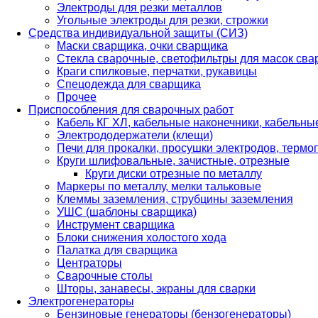
Электроды для резки металлов
Угольные электроды для резки, строжки
Средства индивидуальной защиты (СИЗ)
Маски сварщика, очки сварщика
Стекла сварочные, светофильтры для масок св
Краги спилковые, перчатки, рукавицы
Спецодежда для сварщика
Прочее
Приспособления для сварочных работ
Кабель КГ ХЛ, кабельные наконечники, кабельн
Электрододержатели (клещи)
Печи для прокалки, просушки электродов, терм
Круги шлифовальные, зачистные, отрезные
Круги диски отрезные по металлу
Маркеры по металлу, мелки тальковые
Клеммы заземления, струбцины заземления
УШС (шаблоны сварщика)
Инструмент сварщика
Блоки снижения холостого хода
Палатка для сварщика
Центраторы
Сварочные столы
Шторы, занавесы, экраны для сварки
Электрогенераторы
Бензиновые генераторы (бензогенераторы)