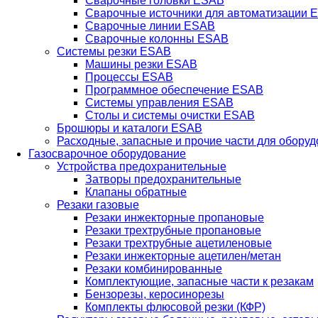
Сварочные головки ESAB
Сварочные источники для автоматизации 
Сварочные линии ESAB
Сварочные колонны ESAB
Системы резки ESAB
Машины резки ESAB
Процессы ESAB
Программное обеспечение ESAB
Системы управления ESAB
Столы и системы очистки ESAB
Брошюры и каталоги ESAB
Расходные, запасные и прочие части для обору
Газосварочное оборудование
Устройства предохранительные
Затворы предохранительные
Клапаны обратные
Резаки газовые
Резаки инжекторные пропановые
Резаки трехтрубные пропановые
Резаки трехтрубные ацетиленовые
Резаки инжекторные ацетилен/метан
Резаки комбинированные
Комплектующие, запасные части к резакам
Бензорезы, керосинорезы
Комплекты флюсовой резки (КФР)