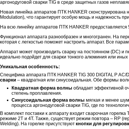
аргонодуговой сварки TIG в среде защитных газов непла
Новая линейка аппаратов ПТК HANKER сконструирована на
Modulation), что гарантирует особую мощь и надежность пр
На всю линейку аппаратов ПТК HANKER предоставляется 5
Функционал аппарата разнообразен и многогранен. На пе
которая с легкостью поможет настроить аппарат. Все пар
Аппарат может производить сварку на постоянном (DC) и 
идеально подойдет для сварки тонкого алюминия или иных 
Уникальная особенность:
Специфика аппарата ПТК HANKER TIG 300 DIGITAL P AC/D
сварки
– квадратная или синусоидальная. Обе формы волн
Квадратная форма волны
обладает эффективной оч
степень проплавления.
Синусоидальная форма волны
мягкая и менее шумн
процесса аргонодуговой сварки TIG, где по технологи
В комплект поставки к аппарату входит сварочная горелка 
режиме 2T и 4T. Также, существует режим повтора – RP (re
Welding). На горелке присутствуют
кнопки для регулировк