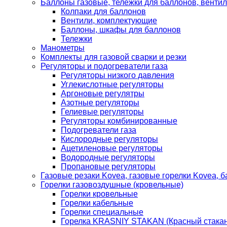
Баллоны газовые, тележки для баллонов, венти
Колпаки для баллонов
Вентили, комплектующие
Баллоны, шкафы для баллонов
Тележки
Манометры
Комплекты для газовой сварки и резки
Регуляторы и подогреватели газа
Регуляторы низкого давления
Углекислотные регуляторы
Аргоновые регулятры
Азотные регуляторы
Гелиевые регуляторы
Регуляторы комбинированные
Подогреватели газа
Кислородные регуляторы
Ацетиленовые регуляторы
Водородные регуляторы
Пропановые регуляторы
Газовые резаки Kovea, газовые горелки Kovea, б
Горелки газовоздушные (кровельные)
Горелки кровельные
Горелки кабельные
Горелки специальные
Горелка KRASNIY STAKAN (Красный стакан