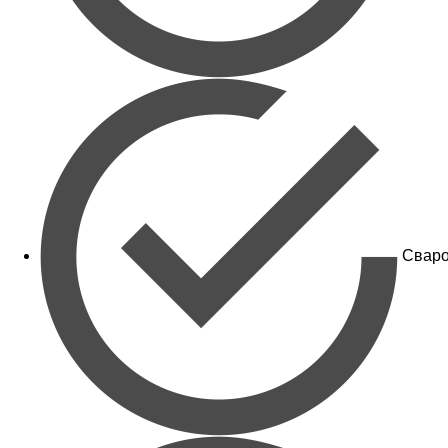
Сваро