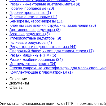
Резаки инжекторные ацетилен/метан (4)
Горелки пропановые (20)
Горелки кровельные (1)
Горелки ацетиленовые (11)
Бензорезы, керосинорезы (13)
Клеммы заземления, струбцины заземления (26)
Ацетиленовые редукторы (8)
Азотные редукторы (3)
Углекислотные редукторы (9)
Гелиевые редукторы (4)
Регуляторы и подогреватели газа (44)
Сварочный флюс, химия для сварки, спреи (17)
Резаки машинные (РМ) (5)
Резаки комбинированные (24)
Инструмент сварщика (34)
Стекла сварочные, светофильтры для масок сварщика
Комплектующие к плазматронам (1)
Описание
Документы
Отзывы
Уникальная флагманская новинка от ПТК – промышленный