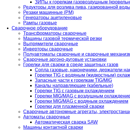
ЗИПы к горелкам газовоздушным (кровель
Редукторы для розлива пива, газированной вод
Резаки машинные (РМ)
Генераторы ацетиленовые
Рампы газовые
Сварочное оборудование
Трансформаторы сварочные
Машины газовой термической резки
Выпрямители сварочные
Инверторы сварочные
Полуавтоматы сварочные и сварочные механиз
Сварочные аргоно-дуговые установки
Горелки для сварки в среде защитных газов
Сопла газовые, наконечники, держатели на
Горелки TIG с водяным (жидкостным) охла
Запасные части к горелкам TIG/MIG
Каналы направляющие (кабельные)
Горелки TIG с газовым охлаждением
Горелки MIG/MAG с воздушным охлаждени
Горелки MIG/MAG с водяным охлаждением
Горелки для плазменной сварки
Сварочные автономные агрегаты, электростанц
Автоматы сварочные
Автоматическая сварка SAW
Машины контактной сварки