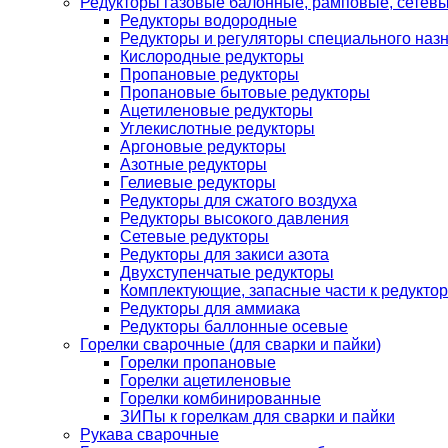
Редукторы газовые балонные, рамповые, сетев
Редукторы водородные
Редукторы и регуляторы специального наз
Кислородные редукторы
Пропановые редукторы
Пропановые бытовые редукторы
Ацетиленовые редукторы
Углекислотные редукторы
Аргоновые редукторы
Азотные редукторы
Гелиевые редукторы
Редукторы для сжатого воздуха
Редукторы высокого давления
Сетевые редукторы
Редукторы для закиси азота
Двухступенчатые редукторы
Комплектующие, запасные части к редуктор
Редукторы для аммиака
Редукторы баллонные осевые
Горелки сварочные (для сварки и пайки)
Горелки пропановые
Горелки ацетиленовые
Горелки комбинированные
ЗИПы к горелкам для сварки и пайки
Рукава сварочные