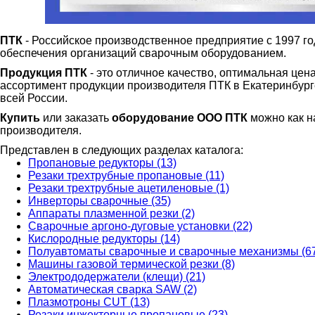
ПТК
- Российское производственное предприятие с 1997 г
обеспечения организаций сварочным оборудованием.
Продукция ПТК
- это отличное качество, оптимальная цен
ассортимент продукции производителя ПТК в Екатеринбурге 
всей России.
Купить
или заказать
оборудование ООО ПТК
можно как на
производителя.
Представлен в следующих разделах каталога:
Пропановые редукторы (13)
Резаки трехтрубные пропановые (11)
Резаки трехтрубные ацетиленовые (1)
Инверторы сварочные (35)
Аппараты плазменной резки (2)
Сварочные аргоно-дуговые установки (22)
Кислородные редукторы (14)
Полуавтоматы сварочные и сварочные механизмы (6
Машины газовой термической резки (8)
Электрододержатели (клещи) (21)
Автоматическая сварка SAW (2)
Плазмотроны CUT (13)
Резаки инжекторные пропановые (23)