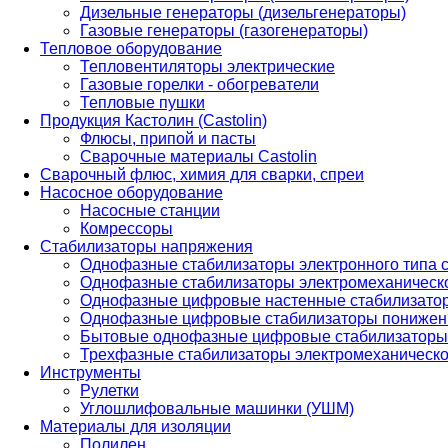
Дизельные генераторы (дизельгенераторы)
Газовые генераторы (газогенераторы)
Тепловое оборудование
Тепловентиляторы электрические
Газовые горелки - обогреватели
Тепловые пушки
Продукция Кастолин (Castolin)
Флюсы, припой и пасты
Сварочные материалы Castolin
Сварочный флюс, химия для сварки, спреи
Насосное оборудование
Насосные станции
Комрессоры
Стабилизаторы напряжения
Однофазные стабилизаторы электронного типа
Однофазные стабилизаторы электромеханическо
Однофазные цифровые настенные стабилизато
Однофазные цифровые стабилизаторы понижен
Бытовые однофазные цифровые стабилизаторы
Трехфазные стабилизаторы электромеханическо
Инструменты
Рулетки
Углошлифовальные машинки (УШМ)
Материалы для изоляции
Полилен