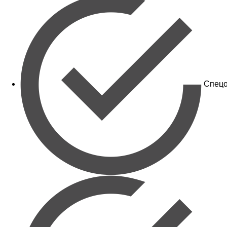
Спецо