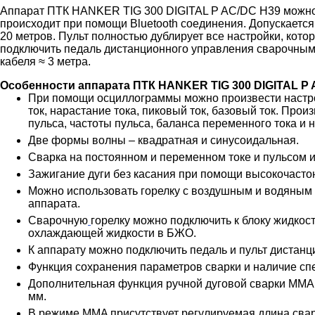
Аппарат ПТК HANKER TIG 300 DIGITAL P AC/DC H39 можно 
происходит при помощи Bluetooth соединения. Допускается
20 метров. Пульт полностью дублирует все настройки, кот
подключить педаль дистанционного управления сварочным 
кабеля ≈ 3 метра.
Особенности аппарата ПТК HANKER TIG 300 DIGITAL P 
При помощи осциллограммы можно произвести настрой
ток, нарастание тока, пиковый ток, базовый ток. Произ
пульса, частоты пульса, баланса переменного тока и 
Две формы волны – квадратная и синусоидальная.
Сварка на постоянном и переменном токе и пульсом и 
Зажигание дуги без касания при помощи высокочастоног
Можно использовать горелку с воздушным и водяным
аппарата.
Сварочную
горелку можно подключить к блоку жидкос
охлаждающей жидкости в БЖО.
К аппарату можно подключить педаль и пульт дистанц
Функция сохранения параметров сварки и наличие сп
Дополнительная функция ручной дуговой сварки MMA.
мм.
В режиме MMA присутствует регулируемая длина сваро