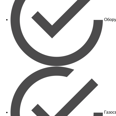
Обору
Газос