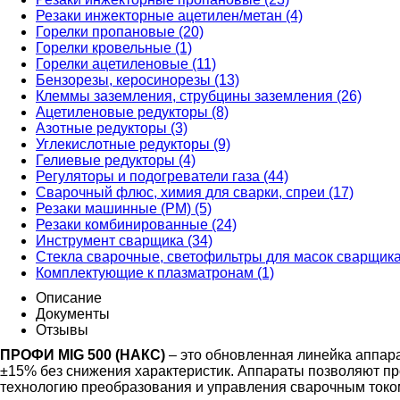
Резаки инжекторные ацетилен/метан (4)
Горелки пропановые (20)
Горелки кровельные (1)
Горелки ацетиленовые (11)
Бензорезы, керосинорезы (13)
Клеммы заземления, струбцины заземления (26)
Ацетиленовые редукторы (8)
Азотные редукторы (3)
Углекислотные редукторы (9)
Гелиевые редукторы (4)
Регуляторы и подогреватели газа (44)
Сварочный флюс, химия для сварки, спреи (17)
Резаки машинные (РМ) (5)
Резаки комбинированные (24)
Инструмент сварщика (34)
Стекла сварочные, светофильтры для масок сварщика
Комплектующие к плазматронам (1)
Описание
Документы
Отзывы
ПРОФИ MIG 500 (НАКС)
– это обновленная линейка аппар
±15% без снижения характеристик. Аппараты позволяют пр
технологию преобразования и управления сварочным токо