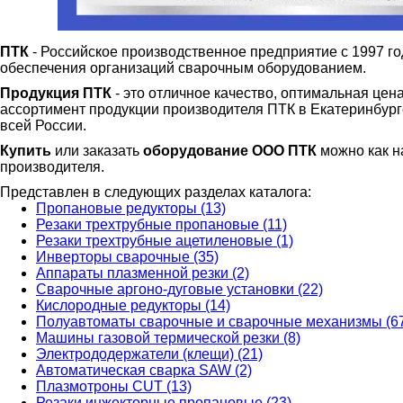
ПТК
- Российское производственное предприятие с 1997 г
обеспечения организаций сварочным оборудованием.
Продукция ПТК
- это отличное качество, оптимальная цен
ассортимент продукции производителя ПТК в Екатеринбурге 
всей России.
Купить
или заказать
оборудование ООО ПТК
можно как на
производителя.
Представлен в следующих разделах каталога:
Пропановые редукторы (13)
Резаки трехтрубные пропановые (11)
Резаки трехтрубные ацетиленовые (1)
Инверторы сварочные (35)
Аппараты плазменной резки (2)
Сварочные аргоно-дуговые установки (22)
Кислородные редукторы (14)
Полуавтоматы сварочные и сварочные механизмы (6
Машины газовой термической резки (8)
Электрододержатели (клещи) (21)
Автоматическая сварка SAW (2)
Плазмотроны CUT (13)
Резаки инжекторные пропановые (23)