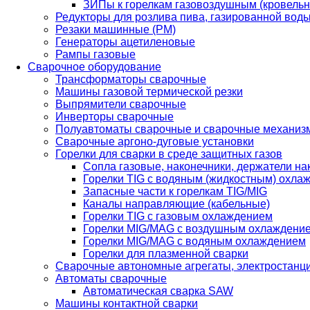
ЗИПы к горелкам газовоздушным (кровель
Редукторы для розлива пива, газированной вод
Резаки машинные (РМ)
Генераторы ацетиленовые
Рампы газовые
Сварочное оборудование
Трансформаторы сварочные
Машины газовой термической резки
Выпрямители сварочные
Инверторы сварочные
Полуавтоматы сварочные и сварочные механиз
Сварочные аргоно-дуговые установки
Горелки для сварки в среде защитных газов
Сопла газовые, наконечники, держатели на
Горелки TIG с водяным (жидкостным) охла
Запасные части к горелкам TIG/MIG
Каналы направляющие (кабельные)
Горелки TIG с газовым охлаждением
Горелки MIG/MAG с воздушным охлаждени
Горелки MIG/MAG с водяным охлаждением
Горелки для плазменной сварки
Сварочные автономные агрегаты, электростанц
Автоматы сварочные
Автоматическая сварка SAW
Машины контактной сварки