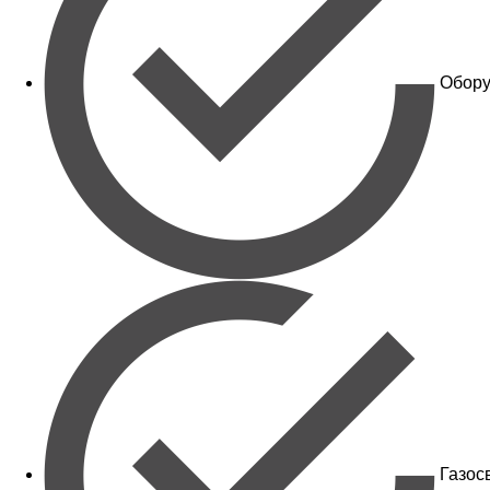
Обору
Газос