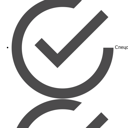
Спецо