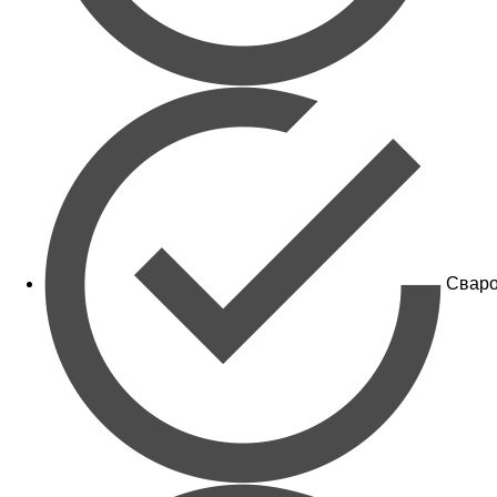
Сваро