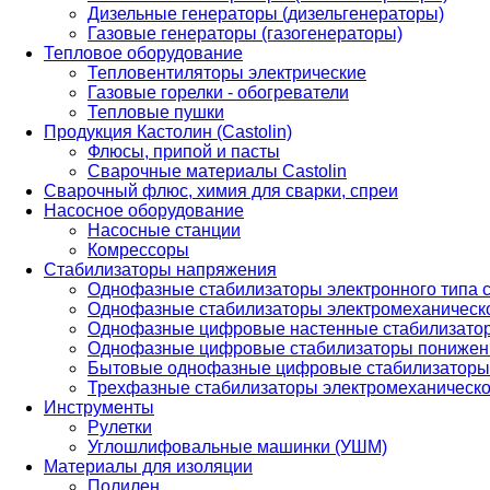
Дизельные генераторы (дизельгенераторы)
Газовые генераторы (газогенераторы)
Тепловое оборудование
Тепловентиляторы электрические
Газовые горелки - обогреватели
Тепловые пушки
Продукция Кастолин (Castolin)
Флюсы, припой и пасты
Сварочные материалы Castolin
Сварочный флюс, химия для сварки, спреи
Насосное оборудование
Насосные станции
Комрессоры
Стабилизаторы напряжения
Однофазные стабилизаторы электронного типа
Однофазные стабилизаторы электромеханическо
Однофазные цифровые настенные стабилизато
Однофазные цифровые стабилизаторы понижен
Бытовые однофазные цифровые стабилизаторы
Трехфазные стабилизаторы электромеханическо
Инструменты
Рулетки
Углошлифовальные машинки (УШМ)
Материалы для изоляции
Полилен