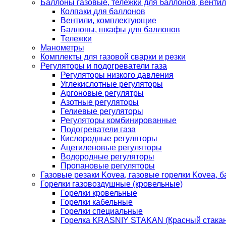
Баллоны газовые, тележки для баллонов, венти
Колпаки для баллонов
Вентили, комплектующие
Баллоны, шкафы для баллонов
Тележки
Манометры
Комплекты для газовой сварки и резки
Регуляторы и подогреватели газа
Регуляторы низкого давления
Углекислотные регуляторы
Аргоновые регулятры
Азотные регуляторы
Гелиевые регуляторы
Регуляторы комбинированные
Подогреватели газа
Кислородные регуляторы
Ацетиленовые регуляторы
Водородные регуляторы
Пропановые регуляторы
Газовые резаки Kovea, газовые горелки Kovea, б
Горелки газовоздушные (кровельные)
Горелки кровельные
Горелки кабельные
Горелки специальные
Горелка KRASNIY STAKAN (Красный стакан