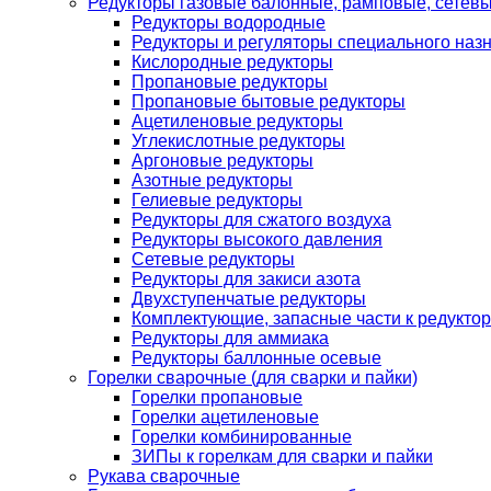
Редукторы газовые балонные, рамповые, сетев
Редукторы водородные
Редукторы и регуляторы специального наз
Кислородные редукторы
Пропановые редукторы
Пропановые бытовые редукторы
Ацетиленовые редукторы
Углекислотные редукторы
Аргоновые редукторы
Азотные редукторы
Гелиевые редукторы
Редукторы для сжатого воздуха
Редукторы высокого давления
Сетевые редукторы
Редукторы для закиси азота
Двухступенчатые редукторы
Комплектующие, запасные части к редуктор
Редукторы для аммиака
Редукторы баллонные осевые
Горелки сварочные (для сварки и пайки)
Горелки пропановые
Горелки ацетиленовые
Горелки комбинированные
ЗИПы к горелкам для сварки и пайки
Рукава сварочные