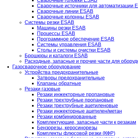
Сварочные головки ESAB
Сварочные источники для автоматизации 
Сварочные линии ESAB
Сварочные колонны ESAB
Системы резки ESAB
Машины резки ESAB
Процессы ESAB
Программное обеспечение ESAB
Системы управления ESAB
Столы и системы очистки ESAB
Брошюры и каталоги ESAB
Расходные, запасные и прочие части для обору
Газосварочное оборудование
Устройства предохранительные
Затворы предохранительные
Клапаны обратные
Резаки газовые
Резаки инжекторные пропановые
Резаки трехтрубные пропановые
Резаки трехтрубные ацетиленовые
Резаки инжекторные ацетилен/метан
Резаки комбинированные
Комплектующие, запасные части к резакам
Бензорезы, керосинорезы
Комплекты флюсовой резки (КФР)