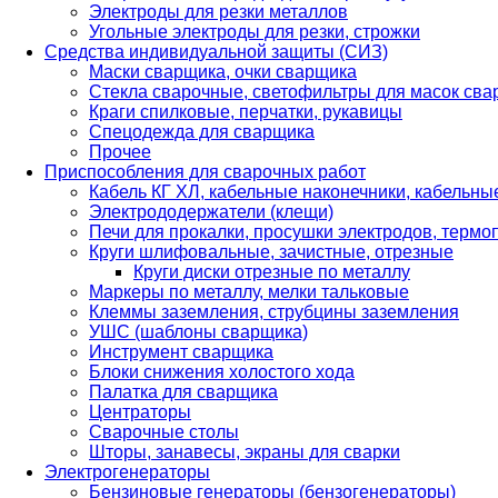
Электроды для резки металлов
Угольные электроды для резки, строжки
Средства индивидуальной защиты (СИЗ)
Маски сварщика, очки сварщика
Стекла сварочные, светофильтры для масок св
Краги спилковые, перчатки, рукавицы
Спецодежда для сварщика
Прочее
Приспособления для сварочных работ
Кабель КГ ХЛ, кабельные наконечники, кабельн
Электрододержатели (клещи)
Печи для прокалки, просушки электродов, терм
Круги шлифовальные, зачистные, отрезные
Круги диски отрезные по металлу
Маркеры по металлу, мелки тальковые
Клеммы заземления, струбцины заземления
УШС (шаблоны сварщика)
Инструмент сварщика
Блоки снижения холостого хода
Палатка для сварщика
Центраторы
Сварочные столы
Шторы, занавесы, экраны для сварки
Электрогенераторы
Бензиновые генераторы (бензогенераторы)