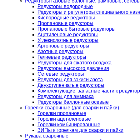
Редукторы газовые балонные, рамповые, сетев
Редукторы водородные
Редукторы и регуляторы специального наз
Кислородные редукторы
Пропановые редукторы
Пропановые бытовые редукторы
Ацетиленовые редукторы
Углекислотные редукторы
Аргоновые редукторы
Азотные редукторы
Гелиевые редукторы
Редукторы для сжатого воздуха
Редукторы высокого давления
Сетевые редукторы
Редукторы для закиси азота
Двухступенчатые редукторы
Комплектующие, запасные части к редуктор
Редукторы для аммиака
Редукторы баллонные осевые
Горелки сварочные (для сварки и пайки)
Горелки пропановые
Горелки ацетиленовые
Горелки комбинированные
ЗИПы к горелкам для сварки и пайки
Рукава сварочные