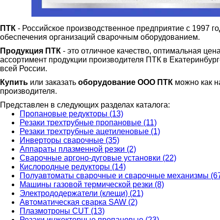
ПТК
- Российское производственное предприятие с 1997 г
обеспечения организаций сварочным оборудованием.
Продукция ПТК
- это отличное качество, оптимальная цен
ассортимент продукции производителя ПТК в Екатеринбурге 
всей России.
Купить
или заказать
оборудование ООО ПТК
можно как на
производителя.
Представлен в следующих разделах каталога:
Пропановые редукторы (13)
Резаки трехтрубные пропановые (11)
Резаки трехтрубные ацетиленовые (1)
Инверторы сварочные (35)
Аппараты плазменной резки (2)
Сварочные аргоно-дуговые установки (22)
Кислородные редукторы (14)
Полуавтоматы сварочные и сварочные механизмы (6
Машины газовой термической резки (8)
Электрододержатели (клещи) (21)
Автоматическая сварка SAW (2)
Плазмотроны CUT (13)
Резаки инжекторные пропановые (23)