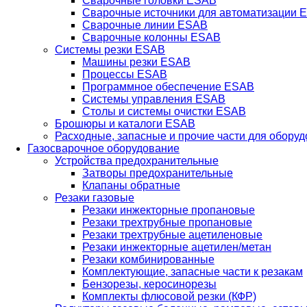
Сварочные головки ESAB
Сварочные источники для автоматизации 
Сварочные линии ESAB
Сварочные колонны ESAB
Системы резки ESAB
Машины резки ESAB
Процессы ESAB
Программное обеспечение ESAB
Системы управления ESAB
Столы и системы очистки ESAB
Брошюры и каталоги ESAB
Расходные, запасные и прочие части для обору
Газосварочное оборудование
Устройства предохранительные
Затворы предохранительные
Клапаны обратные
Резаки газовые
Резаки инжекторные пропановые
Резаки трехтрубные пропановые
Резаки трехтрубные ацетиленовые
Резаки инжекторные ацетилен/метан
Резаки комбинированные
Комплектующие, запасные части к резакам
Бензорезы, керосинорезы
Комплекты флюсовой резки (КФР)