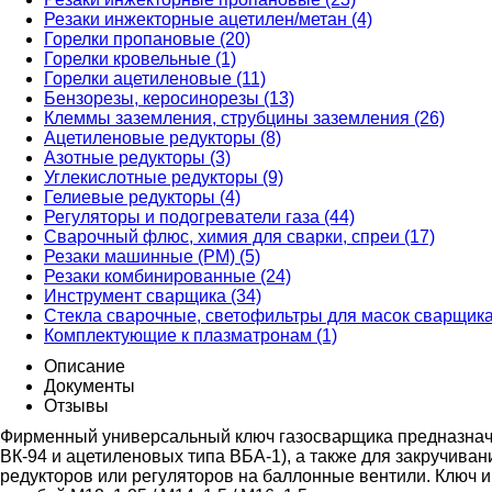
Резаки инжекторные ацетилен/метан (4)
Горелки пропановые (20)
Горелки кровельные (1)
Горелки ацетиленовые (11)
Бензорезы, керосинорезы (13)
Клеммы заземления, струбцины заземления (26)
Ацетиленовые редукторы (8)
Азотные редукторы (3)
Углекислотные редукторы (9)
Гелиевые редукторы (4)
Регуляторы и подогреватели газа (44)
Сварочный флюс, химия для сварки, спреи (17)
Резаки машинные (РМ) (5)
Резаки комбинированные (24)
Инструмент сварщика (34)
Стекла сварочные, светофильтры для масок сварщика
Комплектующие к плазматронам (1)
Описание
Документы
Отзывы
Фирменный универсальный ключ газосварщика предназначе
ВК-94 и ацетиленовых типа ВБА-1), а также для закручиван
редукторов или регуляторов на баллонные вентили. Ключ и