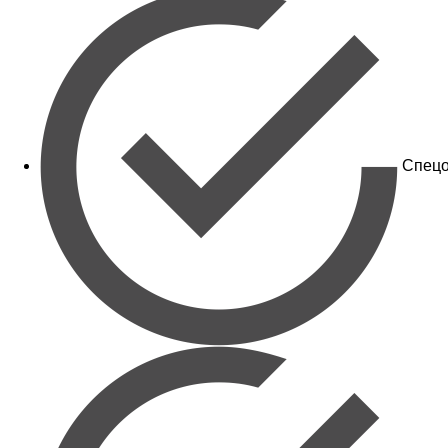
Спецо