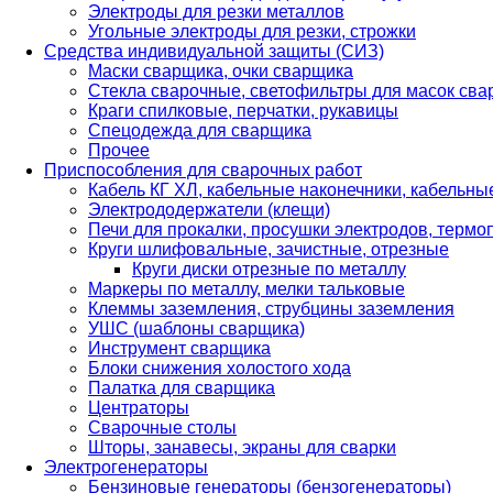
Электроды для резки металлов
Угольные электроды для резки, строжки
Средства индивидуальной защиты (СИЗ)
Маски сварщика, очки сварщика
Стекла сварочные, светофильтры для масок св
Краги спилковые, перчатки, рукавицы
Спецодежда для сварщика
Прочее
Приспособления для сварочных работ
Кабель КГ ХЛ, кабельные наконечники, кабельн
Электрододержатели (клещи)
Печи для прокалки, просушки электродов, терм
Круги шлифовальные, зачистные, отрезные
Круги диски отрезные по металлу
Маркеры по металлу, мелки тальковые
Клеммы заземления, струбцины заземления
УШС (шаблоны сварщика)
Инструмент сварщика
Блоки снижения холостого хода
Палатка для сварщика
Центраторы
Сварочные столы
Шторы, занавесы, экраны для сварки
Электрогенераторы
Бензиновые генераторы (бензогенераторы)