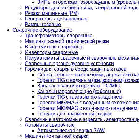
ЗИПы к горелкам газовоздушным (кровель
Редукторы для розлива пива, газированной вод
Резаки машинные (РМ)
Генераторы ацетиленовые
Рампы газовые
Сварочное оборудование
Трансформаторы сварочные
Машины газовой термической резки
Выпрямители сварочные
Инверторы сварочные
Полуавтоматы сварочные и сварочные механиз
Сварочные аргоно-дуговые установки
Горелки для сварки в среде защитных газов
Сопла газовые, наконечники, держатели на
Горелки TIG с водяным (жидкостным) охла
Запасные части к горелкам TIG/MIG
Каналы направляющие (кабельные)
Горелки TIG с газовым охлаждением
Горелки MIG/MAG с воздушным охлаждени
Горелки MIG/MAG с водяным охлаждением
Горелки для плазменной сварки
Сварочные автономные агрегаты, электростанц
Автоматы сварочные
Автоматическая сварка SAW
Машины контактной сварки