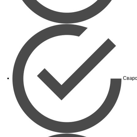
Сваро