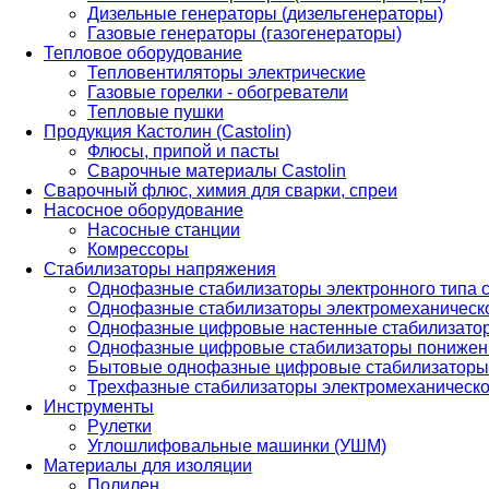
Дизельные генераторы (дизельгенераторы)
Газовые генераторы (газогенераторы)
Тепловое оборудование
Тепловентиляторы электрические
Газовые горелки - обогреватели
Тепловые пушки
Продукция Кастолин (Castolin)
Флюсы, припой и пасты
Сварочные материалы Castolin
Сварочный флюс, химия для сварки, спреи
Насосное оборудование
Насосные станции
Комрессоры
Стабилизаторы напряжения
Однофазные стабилизаторы электронного типа
Однофазные стабилизаторы электромеханическо
Однофазные цифровые настенные стабилизато
Однофазные цифровые стабилизаторы понижен
Бытовые однофазные цифровые стабилизаторы
Трехфазные стабилизаторы электромеханическо
Инструменты
Рулетки
Углошлифовальные машинки (УШМ)
Материалы для изоляции
Полилен