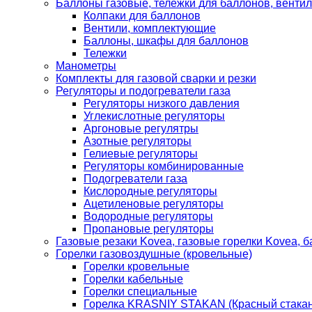
Баллоны газовые, тележки для баллонов, венти
Колпаки для баллонов
Вентили, комплектующие
Баллоны, шкафы для баллонов
Тележки
Манометры
Комплекты для газовой сварки и резки
Регуляторы и подогреватели газа
Регуляторы низкого давления
Углекислотные регуляторы
Аргоновые регулятры
Азотные регуляторы
Гелиевые регуляторы
Регуляторы комбинированные
Подогреватели газа
Кислородные регуляторы
Ацетиленовые регуляторы
Водородные регуляторы
Пропановые регуляторы
Газовые резаки Kovea, газовые горелки Kovea, б
Горелки газовоздушные (кровельные)
Горелки кровельные
Горелки кабельные
Горелки специальные
Горелка KRASNIY STAKAN (Красный стакан