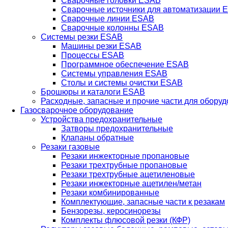
Сварочные головки ESAB
Сварочные источники для автоматизации 
Сварочные линии ESAB
Сварочные колонны ESAB
Системы резки ESAB
Машины резки ESAB
Процессы ESAB
Программное обеспечение ESAB
Системы управления ESAB
Столы и системы очистки ESAB
Брошюры и каталоги ESAB
Расходные, запасные и прочие части для обору
Газосварочное оборудование
Устройства предохранительные
Затворы предохранительные
Клапаны обратные
Резаки газовые
Резаки инжекторные пропановые
Резаки трехтрубные пропановые
Резаки трехтрубные ацетиленовые
Резаки инжекторные ацетилен/метан
Резаки комбинированные
Комплектующие, запасные части к резакам
Бензорезы, керосинорезы
Комплекты флюсовой резки (КФР)