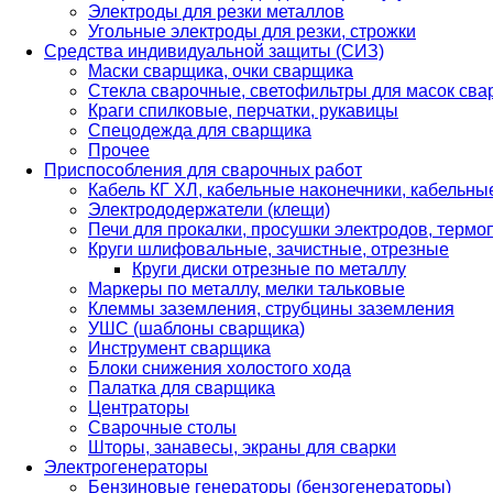
Электроды для резки металлов
Угольные электроды для резки, строжки
Средства индивидуальной защиты (СИЗ)
Маски сварщика, очки сварщика
Стекла сварочные, светофильтры для масок св
Краги спилковые, перчатки, рукавицы
Спецодежда для сварщика
Прочее
Приспособления для сварочных работ
Кабель КГ ХЛ, кабельные наконечники, кабельн
Электрододержатели (клещи)
Печи для прокалки, просушки электродов, терм
Круги шлифовальные, зачистные, отрезные
Круги диски отрезные по металлу
Маркеры по металлу, мелки тальковые
Клеммы заземления, струбцины заземления
УШС (шаблоны сварщика)
Инструмент сварщика
Блоки снижения холостого хода
Палатка для сварщика
Центраторы
Сварочные столы
Шторы, занавесы, экраны для сварки
Электрогенераторы
Бензиновые генераторы (бензогенераторы)