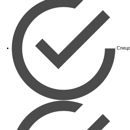
Спецо