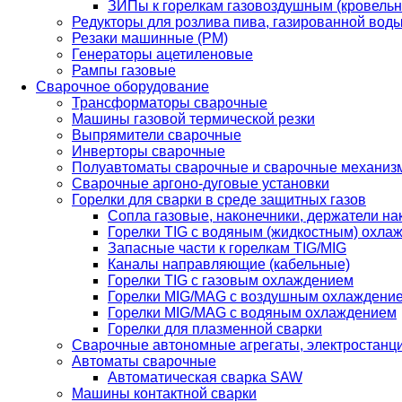
ЗИПы к горелкам газовоздушным (кровель
Редукторы для розлива пива, газированной вод
Резаки машинные (РМ)
Генераторы ацетиленовые
Рампы газовые
Сварочное оборудование
Трансформаторы сварочные
Машины газовой термической резки
Выпрямители сварочные
Инверторы сварочные
Полуавтоматы сварочные и сварочные механиз
Сварочные аргоно-дуговые установки
Горелки для сварки в среде защитных газов
Сопла газовые, наконечники, держатели на
Горелки TIG с водяным (жидкостным) охла
Запасные части к горелкам TIG/MIG
Каналы направляющие (кабельные)
Горелки TIG с газовым охлаждением
Горелки MIG/MAG с воздушным охлаждени
Горелки MIG/MAG с водяным охлаждением
Горелки для плазменной сварки
Сварочные автономные агрегаты, электростанц
Автоматы сварочные
Автоматическая сварка SAW
Машины контактной сварки