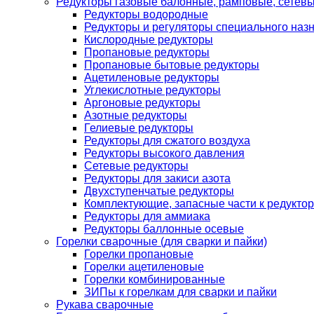
Редукторы газовые балонные, рамповые, сетев
Редукторы водородные
Редукторы и регуляторы специального наз
Кислородные редукторы
Пропановые редукторы
Пропановые бытовые редукторы
Ацетиленовые редукторы
Углекислотные редукторы
Аргоновые редукторы
Азотные редукторы
Гелиевые редукторы
Редукторы для сжатого воздуха
Редукторы высокого давления
Сетевые редукторы
Редукторы для закиси азота
Двухступенчатые редукторы
Комплектующие, запасные части к редуктор
Редукторы для аммиака
Редукторы баллонные осевые
Горелки сварочные (для сварки и пайки)
Горелки пропановые
Горелки ацетиленовые
Горелки комбинированные
ЗИПы к горелкам для сварки и пайки
Рукава сварочные