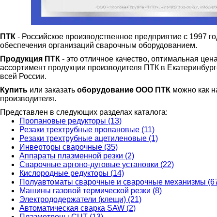
ПТК
- Российское производственное предприятие с 1997 г
обеспечения организаций сварочным оборудованием.
Продукция ПТК
- это отличное качество, оптимальная цен
ассортимент продукции производителя ПТК в Екатеринбурге 
всей России.
Купить
или заказать
оборудование ООО ПТК
можно как на
производителя.
Представлен в следующих разделах каталога:
Пропановые редукторы (13)
Резаки трехтрубные пропановые (11)
Резаки трехтрубные ацетиленовые (1)
Инверторы сварочные (35)
Аппараты плазменной резки (2)
Сварочные аргоно-дуговые установки (22)
Кислородные редукторы (14)
Полуавтоматы сварочные и сварочные механизмы (6
Машины газовой термической резки (8)
Электрододержатели (клещи) (21)
Автоматическая сварка SAW (2)
Плазмотроны CUT (13)