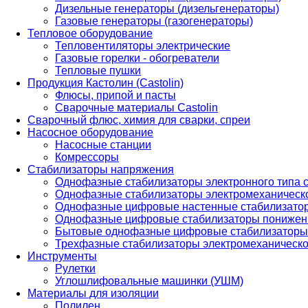
Дизельные генераторы (дизельгенераторы)
Газовые генераторы (газогенераторы)
Тепловое оборудование
Тепловентиляторы электрические
Газовые горелки - обогреватели
Тепловые пушки
Продукция Кастолин (Castolin)
Флюсы, припой и пасты
Сварочные материалы Castolin
Сварочный флюс, химия для сварки, спреи
Насосное оборудование
Насосные станции
Комрессоры
Стабилизаторы напряжения
Однофазные стабилизаторы электронного типа
Однофазные стабилизаторы электромеханическо
Однофазные цифровые настенные стабилизато
Однофазные цифровые стабилизаторы понижен
Бытовые однофазные цифровые стабилизаторы
Трехфазные стабилизаторы электромеханическо
Инструменты
Рулетки
Углошлифовальные машинки (УШМ)
Материалы для изоляции
Полилен