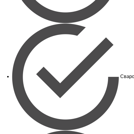
Сваро