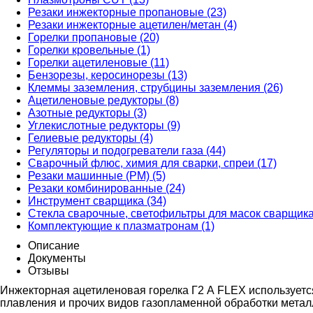
Резаки инжекторные пропановые (23)
Резаки инжекторные ацетилен/метан (4)
Горелки пропановые (20)
Горелки кровельные (1)
Горелки ацетиленовые (11)
Бензорезы, керосинорезы (13)
Клеммы заземления, струбцины заземления (26)
Ацетиленовые редукторы (8)
Азотные редукторы (3)
Углекислотные редукторы (9)
Гелиевые редукторы (4)
Регуляторы и подогреватели газа (44)
Сварочный флюс, химия для сварки, спреи (17)
Резаки машинные (РМ) (5)
Резаки комбинированные (24)
Инструмент сварщика (34)
Стекла сварочные, светофильтры для масок сварщика
Комплектующие к плазматронам (1)
Описание
Документы
Отзывы
Инжекторная ацетиленовая горелка Г2 А FLEX используетс
плавления и прочих видов газопламенной обработки метал