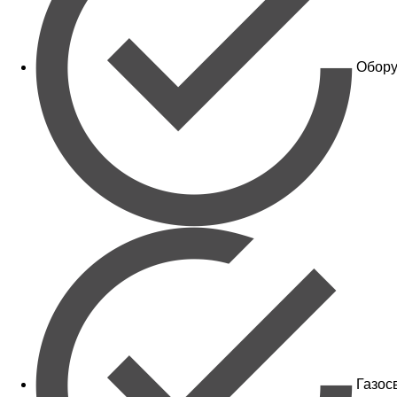
Обору
Газос