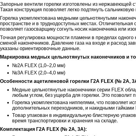
Запорные вентили горелки изготовлены из нержавеющей ст
Такая конструкция позволяет легко подтянуть сальниковую 
Горелка укомплектована медными цельнотянутыми наконеч
пространстве и в труднодоступных местах. Отличительная 
позволяет газосварщику согнуть носик наконечника или изо
Точная регулировка мощности пламени в пределах одного 
сменой наконечников. Давление газа на входе и расход зав
указаны ориентировочные данные.
Маркировка медных цельнотянутых наконечников и т
№2А FLEX (1,0–2,0 мм)
№3А FLEX (2,0–4,0 мм)
Особенности ацетиленовой горелки Г2А FLEX (№ 2А, 3А
Медные цельнотянутые наконечники серии FLEX облад
любым углом, без ущерба для горелки. Это позволит 
Горелка укомплектована ниппелями, что позволяет ис
дополнительных переходников, и накидными гайками 
Товар упакован в индивидуальную блистерную упаковк
время транспортировки и хранения на складе.
Комплектация Г2А FLEX (№ 2А, 3А):