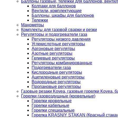
Баллоны газовые, тележки для баллонов, венти
Колпаки для баллонов
Вентили, комплектующие
Баллоны, шкафы для баллонов
Тележки
Манометры
Комплекты для газовой сварки и резки
Регуляторы и подогреватели газа
Регуляторы низкого давления
Углекислотные регуляторы
Аргоновые регулятры
Азотные регуляторы
Гелиевые регуляторы
Регуляторы комбинированные
Подогреватели газа
Кислородные регуляторы
Ацетиленовые регуляторы
Водородные регуляторы
Пропановые регуляторы
Газовые резаки Kovea, газовые горелки Kovea, б
Горелки газовоздушные (кровельные)
Горелки кровельные
Горелки кабельные
Горелки специальные
Горелка KRASNIY STAKAN (Красный стакан