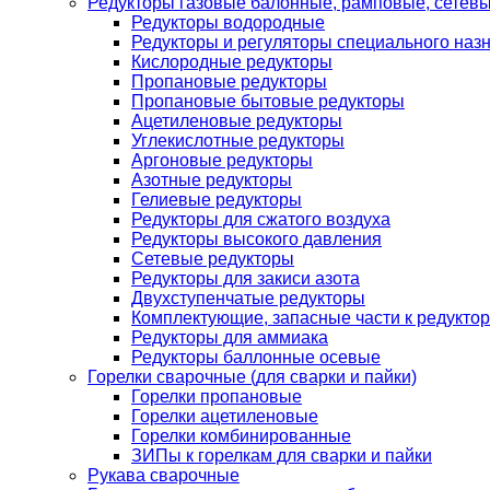
Редукторы газовые балонные, рамповые, сетев
Редукторы водородные
Редукторы и регуляторы специального наз
Кислородные редукторы
Пропановые редукторы
Пропановые бытовые редукторы
Ацетиленовые редукторы
Углекислотные редукторы
Аргоновые редукторы
Азотные редукторы
Гелиевые редукторы
Редукторы для сжатого воздуха
Редукторы высокого давления
Сетевые редукторы
Редукторы для закиси азота
Двухступенчатые редукторы
Комплектующие, запасные части к редуктор
Редукторы для аммиака
Редукторы баллонные осевые
Горелки сварочные (для сварки и пайки)
Горелки пропановые
Горелки ацетиленовые
Горелки комбинированные
ЗИПы к горелкам для сварки и пайки
Рукава сварочные