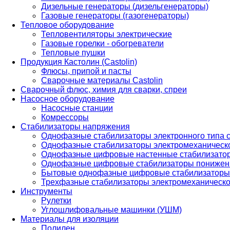
Дизельные генераторы (дизельгенераторы)
Газовые генераторы (газогенераторы)
Тепловое оборудование
Тепловентиляторы электрические
Газовые горелки - обогреватели
Тепловые пушки
Продукция Кастолин (Castolin)
Флюсы, припой и пасты
Сварочные материалы Castolin
Сварочный флюс, химия для сварки, спреи
Насосное оборудование
Насосные станции
Комрессоры
Стабилизаторы напряжения
Однофазные стабилизаторы электронного типа
Однофазные стабилизаторы электромеханическо
Однофазные цифровые настенные стабилизато
Однофазные цифровые стабилизаторы понижен
Бытовые однофазные цифровые стабилизаторы
Трехфазные стабилизаторы электромеханическо
Инструменты
Рулетки
Углошлифовальные машинки (УШМ)
Материалы для изоляции
Полилен