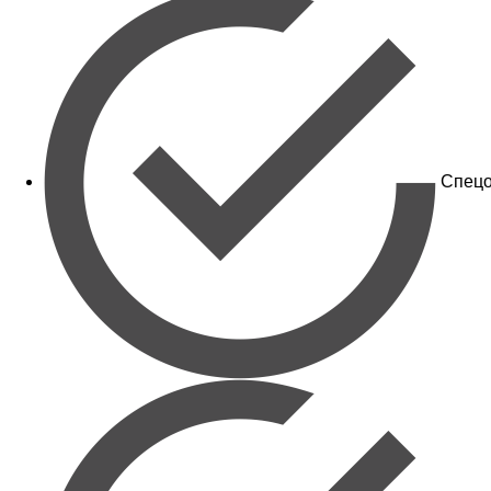
Спецо