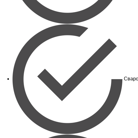
Сваро