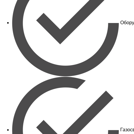
Обору
Газос