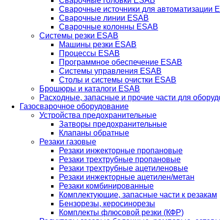
Сварочные головки ESAB
Сварочные источники для автоматизации 
Сварочные линии ESAB
Сварочные колонны ESAB
Системы резки ESAB
Машины резки ESAB
Процессы ESAB
Программное обеспечение ESAB
Системы управления ESAB
Столы и системы очистки ESAB
Брошюры и каталоги ESAB
Расходные, запасные и прочие части для обору
Газосварочное оборудование
Устройства предохранительные
Затворы предохранительные
Клапаны обратные
Резаки газовые
Резаки инжекторные пропановые
Резаки трехтрубные пропановые
Резаки трехтрубные ацетиленовые
Резаки инжекторные ацетилен/метан
Резаки комбинированные
Комплектующие, запасные части к резакам
Бензорезы, керосинорезы
Комплекты флюсовой резки (КФР)