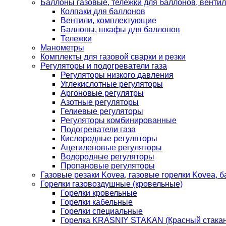
Баллоны газовые, тележки для баллонов, венти
Колпаки для баллонов
Вентили, комплектующие
Баллоны, шкафы для баллонов
Тележки
Манометры
Комплекты для газовой сварки и резки
Регуляторы и подогреватели газа
Регуляторы низкого давления
Углекислотные регуляторы
Аргоновые регулятры
Азотные регуляторы
Гелиевые регуляторы
Регуляторы комбинированные
Подогреватели газа
Кислородные регуляторы
Ацетиленовые регуляторы
Водородные регуляторы
Пропановые регуляторы
Газовые резаки Kovea, газовые горелки Kovea, б
Горелки газовоздушные (кровельные)
Горелки кровельные
Горелки кабельные
Горелки специальные
Горелка KRASNIY STAKAN (Красный стакан