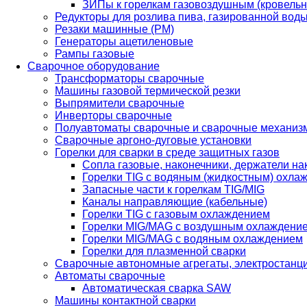
ЗИПы к горелкам газовоздушным (кровель
Редукторы для розлива пива, газированной вод
Резаки машинные (РМ)
Генераторы ацетиленовые
Рампы газовые
Сварочное оборудование
Трансформаторы сварочные
Машины газовой термической резки
Выпрямители сварочные
Инверторы сварочные
Полуавтоматы сварочные и сварочные механиз
Сварочные аргоно-дуговые установки
Горелки для сварки в среде защитных газов
Сопла газовые, наконечники, держатели на
Горелки TIG с водяным (жидкостным) охла
Запасные части к горелкам TIG/MIG
Каналы направляющие (кабельные)
Горелки TIG с газовым охлаждением
Горелки MIG/MAG с воздушным охлаждени
Горелки MIG/MAG с водяным охлаждением
Горелки для плазменной сварки
Сварочные автономные агрегаты, электростанц
Автоматы сварочные
Автоматическая сварка SAW
Машины контактной сварки