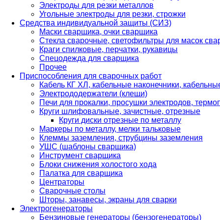
Электроды для резки металлов
Угольные электроды для резки, строжки
Средства индивидуальной защиты (СИЗ)
Маски сварщика, очки сварщика
Стекла сварочные, светофильтры для масок св
Краги спилковые, перчатки, рукавицы
Спецодежда для сварщика
Прочее
Приспособления для сварочных работ
Кабель КГ ХЛ, кабельные наконечники, кабельн
Электрододержатели (клещи)
Печи для прокалки, просушки электродов, терм
Круги шлифовальные, зачистные, отрезные
Круги диски отрезные по металлу
Маркеры по металлу, мелки тальковые
Клеммы заземления, струбцины заземления
УШС (шаблоны сварщика)
Инструмент сварщика
Блоки снижения холостого хода
Палатка для сварщика
Центраторы
Сварочные столы
Шторы, занавесы, экраны для сварки
Электрогенераторы
Бензиновые генераторы (бензогенераторы)