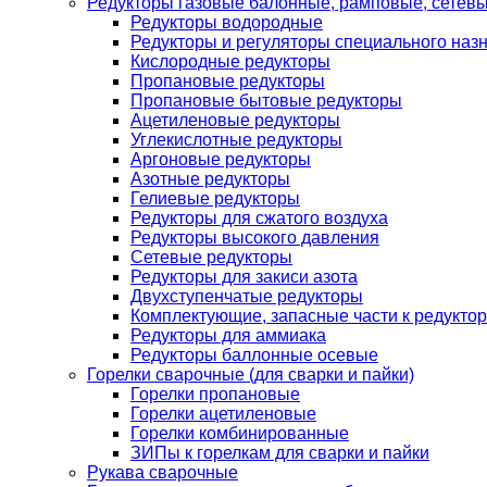
Редукторы газовые балонные, рамповые, сетев
Редукторы водородные
Редукторы и регуляторы специального наз
Кислородные редукторы
Пропановые редукторы
Пропановые бытовые редукторы
Ацетиленовые редукторы
Углекислотные редукторы
Аргоновые редукторы
Азотные редукторы
Гелиевые редукторы
Редукторы для сжатого воздуха
Редукторы высокого давления
Сетевые редукторы
Редукторы для закиси азота
Двухступенчатые редукторы
Комплектующие, запасные части к редуктор
Редукторы для аммиака
Редукторы баллонные осевые
Горелки сварочные (для сварки и пайки)
Горелки пропановые
Горелки ацетиленовые
Горелки комбинированные
ЗИПы к горелкам для сварки и пайки
Рукава сварочные