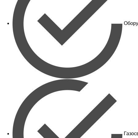
Обору
Газос