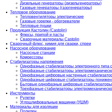
Дизельные генераторы (дизельгенераторы)
Газовые генераторы (газогенераторы)
Тепловое оборудование
Тепловентиляторы электрические
Газовые горелки - обогреватели
Тепловые пушки
Продукция Кастолин (Castolin)
Флюсы, припой и пасты
Сварочные материалы Castolin
Сварочный флюс, химия для сварки, спреи
Насосное оборудование
Насосные станции
Комрессоры
Стабилизаторы напряжения
Однофазные стабилизаторы электронного типа
Однофазные стабилизаторы электромеханическо
Однофазные цифровые настенные стабилизато
Однофазные цифровые стабилизаторы понижен
Бытовые однофазные цифровые стабилизаторы
Трехфазные стабилизаторы электромеханическо
Инструменты
Рулетки
Углошлифовальные машинки (УШМ)
Материалы для изоляции
Полилен