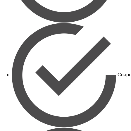
Сваро