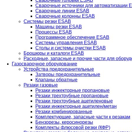
Сварочные головки ESAB
Сварочные источники для автоматизации 
Сварочные линии ESAB
Сварочные колонны ESAB
Системы резки ESAB
Машины резки ESAB
Процессы ESAB
Программное обеспечение ESAB
Системы управления ESAB
Столы и системы очистки ESAB
Брошюры и каталоги ESAB
Расходные, запасные и прочие части для обору
Газосварочное оборудование
Устройства предохранительные
Затворы предохранительные
Клапаны обратные
Резаки газовые
Резаки инжекторные пропановые
Резаки трехтрубные пропановые
Резаки трехтрубные ацетиленовые
Резаки инжекторные ацетилен/метан
Резаки комбинированные
Комплектующие, запасные части к резакам
Бензорезы, керосинорезы
Комплекты флюсовой резки (КФР)