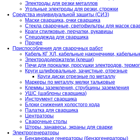
Электроды для резки металлов
Угольные электроды для резки, строжки
Средства индивидуальной защиты (СИЗ)
Маски сварщика, очки сварщика
Стекла сварочные, светофильтры для масок св
Краги спилковые, перчатки, рукавицы
Спецодежда для сварщика
Прочее
Приспособления для сварочных работ
Кабель КГ ХЛ, кабельные наконечники, кабельн
Электрододержатели (клещи)
Печи для прокалки, просушки электродов, терм
Круги шлифовальные, зачистные, отрезные
Круги диски отрезные по металлу
Маркеры по металлу, мелки тальковые
Клеммы заземления, струбцины заземления
УШС (шаблоны сварщика)
Инструмент сварщика
Блоки снижения холостого хода
Палатка для сварщика
Центраторы
Сварочные столы
Шторы, занавесы, экраны для сварки
Электрогенераторы
Бензиновые генераторы (бензогенераторы)