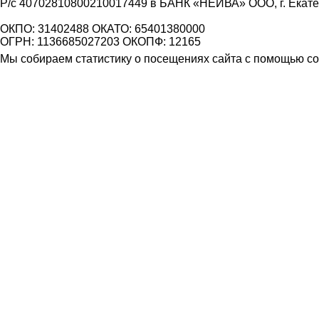
Р/с 40702810800210017449 в БАНК «НЕЙВА» ООО, г. Екат
ОКПО: 31402488 ОКАТО: 65401380000
ОГРН: 1136685027203 ОКОПФ: 12165
Мы собираем статистику о посещениях сайта с помощью coo