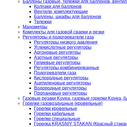
Баллоны газовые, тележки для баллонов, венти
Колпаки для баллонов
Вентили, комплектующие
Баллоны, шкафы для баллонов
Тележки
Манометры
Комплекты для газовой сварки и резки
Регуляторы и подогреватели газа
Регуляторы низкого давления
Углекислотные регуляторы
Аргоновые регулятры
Азотные регуляторы
Гелиевые регуляторы
Регуляторы комбинированные
Подогреватели газа
Кислородные регуляторы
Ацетиленовые регуляторы
Водородные регуляторы
Пропановые регуляторы
Газовые резаки Kovea, газовые горелки Kovea, б
Горелки газовоздушные (кровельные)
Горелки кровельные
Горелки кабельные
Горелки специальные
Горелка KRASNIY STAKAN (Красный стакан