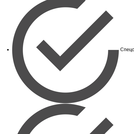
Спецо