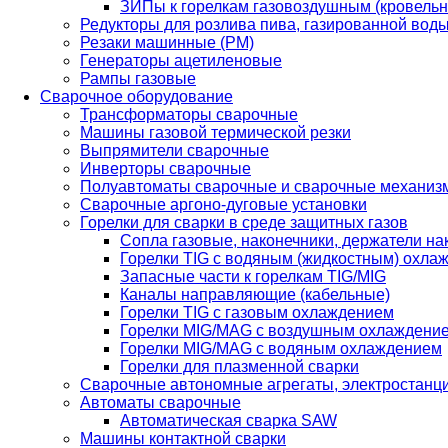
ЗИПы к горелкам газовоздушным (кровель
Редукторы для розлива пива, газированной вод
Резаки машинные (РМ)
Генераторы ацетиленовые
Рампы газовые
Сварочное оборудование
Трансформаторы сварочные
Машины газовой термической резки
Выпрямители сварочные
Инверторы сварочные
Полуавтоматы сварочные и сварочные механиз
Сварочные аргоно-дуговые установки
Горелки для сварки в среде защитных газов
Сопла газовые, наконечники, держатели на
Горелки TIG с водяным (жидкостным) охла
Запасные части к горелкам TIG/MIG
Каналы направляющие (кабельные)
Горелки TIG с газовым охлаждением
Горелки MIG/MAG с воздушным охлаждени
Горелки MIG/MAG с водяным охлаждением
Горелки для плазменной сварки
Сварочные автономные агрегаты, электростанц
Автоматы сварочные
Автоматическая сварка SAW
Машины контактной сварки