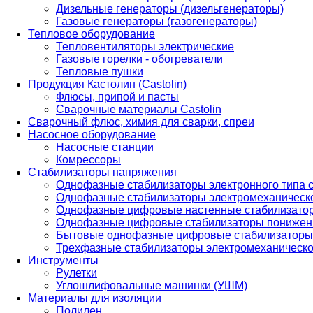
Дизельные генераторы (дизельгенераторы)
Газовые генераторы (газогенераторы)
Тепловое оборудование
Тепловентиляторы электрические
Газовые горелки - обогреватели
Тепловые пушки
Продукция Кастолин (Castolin)
Флюсы, припой и пасты
Сварочные материалы Castolin
Сварочный флюс, химия для сварки, спреи
Насосное оборудование
Насосные станции
Комрессоры
Стабилизаторы напряжения
Однофазные стабилизаторы электронного типа
Однофазные стабилизаторы электромеханическо
Однофазные цифровые настенные стабилизато
Однофазные цифровые стабилизаторы понижен
Бытовые однофазные цифровые стабилизаторы
Трехфазные стабилизаторы электромеханическо
Инструменты
Рулетки
Углошлифовальные машинки (УШМ)
Материалы для изоляции
Полилен