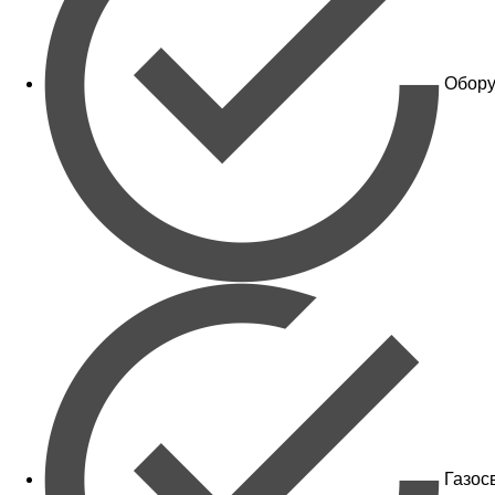
Обору
Газос