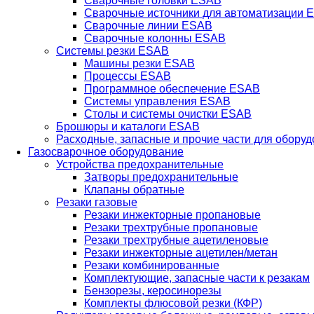
Сварочные головки ESAB
Сварочные источники для автоматизации 
Сварочные линии ESAB
Сварочные колонны ESAB
Системы резки ESAB
Машины резки ESAB
Процессы ESAB
Программное обеспечение ESAB
Системы управления ESAB
Столы и системы очистки ESAB
Брошюры и каталоги ESAB
Расходные, запасные и прочие части для обору
Газосварочное оборудование
Устройства предохранительные
Затворы предохранительные
Клапаны обратные
Резаки газовые
Резаки инжекторные пропановые
Резаки трехтрубные пропановые
Резаки трехтрубные ацетиленовые
Резаки инжекторные ацетилен/метан
Резаки комбинированные
Комплектующие, запасные части к резакам
Бензорезы, керосинорезы
Комплекты флюсовой резки (КФР)