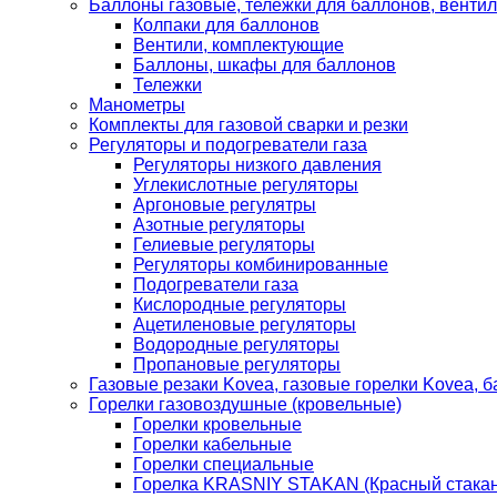
Баллоны газовые, тележки для баллонов, венти
Колпаки для баллонов
Вентили, комплектующие
Баллоны, шкафы для баллонов
Тележки
Манометры
Комплекты для газовой сварки и резки
Регуляторы и подогреватели газа
Регуляторы низкого давления
Углекислотные регуляторы
Аргоновые регулятры
Азотные регуляторы
Гелиевые регуляторы
Регуляторы комбинированные
Подогреватели газа
Кислородные регуляторы
Ацетиленовые регуляторы
Водородные регуляторы
Пропановые регуляторы
Газовые резаки Kovea, газовые горелки Kovea, б
Горелки газовоздушные (кровельные)
Горелки кровельные
Горелки кабельные
Горелки специальные
Горелка KRASNIY STAKAN (Красный стакан