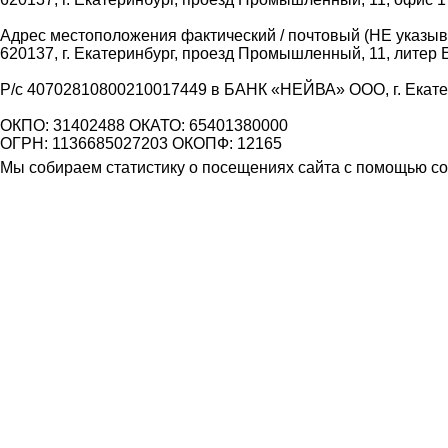
Адрес местоположения фактический / почтовый (НЕ указыва
620137, г. Екатеринбург, проезд Промышленный, 11, литер 
Р/с 40702810800210017449 в БАНК «НЕЙВА» ООО, г. Екат
ОКПО: 31402488 ОКАТО: 65401380000
ОГРН: 1136685027203 ОКОПФ: 12165
Мы собираем статистику о посещениях сайта с помощью coo