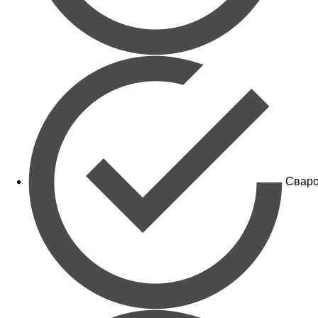
Сваро