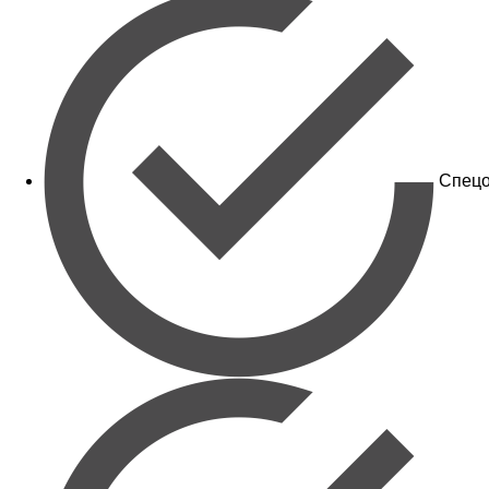
Спецо