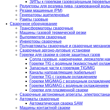
ЗИПы к горелкам газовоздушным (кровель
Редукторы для розлива пива, газированной вод
Резаки машинные (РМ)
Генераторы ацетиленовые
Рампы газовые
Сварочное оборудование
Трансформаторы сварочные
Машины газовой термической резки
Выпрямители сварочные
Инверторы сварочные
Полуавтоматы сварочные и сварочные механиз
Сварочные аргоно-дуговые установки
Горелки для сварки в среде защитных газов
Сопла газовые, наконечники, держатели на
Горелки TIG с водяным (жидкостным) охла
Запасные части к горелкам TIG/MIG
Каналы направляющие (кабельные)
Горелки TIG с газовым охлаждением
Горелки MIG/MAG с воздушным охлаждени
Горелки MIG/MAG с водяным охлаждением
Горелки для плазменной сварки
Сварочные автономные агрегаты, электростанц
Автоматы сварочные
Автоматическая сварка SAW
Машины контактной сварки