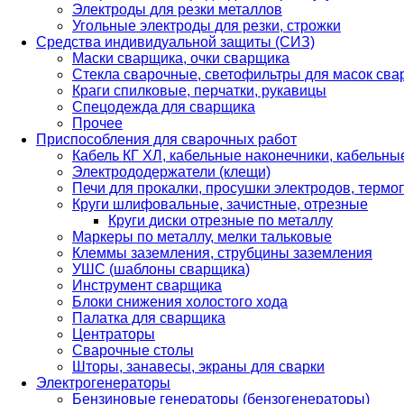
Электроды для резки металлов
Угольные электроды для резки, строжки
Средства индивидуальной защиты (СИЗ)
Маски сварщика, очки сварщика
Стекла сварочные, светофильтры для масок св
Краги спилковые, перчатки, рукавицы
Спецодежда для сварщика
Прочее
Приспособления для сварочных работ
Кабель КГ ХЛ, кабельные наконечники, кабельн
Электрододержатели (клещи)
Печи для прокалки, просушки электродов, терм
Круги шлифовальные, зачистные, отрезные
Круги диски отрезные по металлу
Маркеры по металлу, мелки тальковые
Клеммы заземления, струбцины заземления
УШС (шаблоны сварщика)
Инструмент сварщика
Блоки снижения холостого хода
Палатка для сварщика
Центраторы
Сварочные столы
Шторы, занавесы, экраны для сварки
Электрогенераторы
Бензиновые генераторы (бензогенераторы)