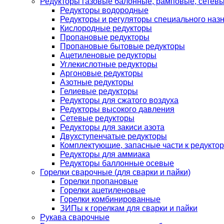
Редукторы газовые балонные, рамповые, сетев
Редукторы водородные
Редукторы и регуляторы специального наз
Кислородные редукторы
Пропановые редукторы
Пропановые бытовые редукторы
Ацетиленовые редукторы
Углекислотные редукторы
Аргоновые редукторы
Азотные редукторы
Гелиевые редукторы
Редукторы для сжатого воздуха
Редукторы высокого давления
Сетевые редукторы
Редукторы для закиси азота
Двухступенчатые редукторы
Комплектующие, запасные части к редуктор
Редукторы для аммиака
Редукторы баллонные осевые
Горелки сварочные (для сварки и пайки)
Горелки пропановые
Горелки ацетиленовые
Горелки комбинированные
ЗИПы к горелкам для сварки и пайки
Рукава сварочные