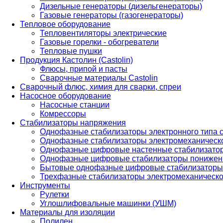
Дизельные генераторы (дизельгенераторы)
Газовые генераторы (газогенераторы)
Тепловое оборудование
Тепловентиляторы электрические
Газовые горелки - обогреватели
Тепловые пушки
Продукция Кастолин (Castolin)
Флюсы, припой и пасты
Сварочные материалы Castolin
Сварочный флюс, химия для сварки, спреи
Насосное оборудование
Насосные станции
Комрессоры
Стабилизаторы напряжения
Однофазные стабилизаторы электронного типа
Однофазные стабилизаторы электромеханическо
Однофазные цифровые настенные стабилизато
Однофазные цифровые стабилизаторы понижен
Бытовые однофазные цифровые стабилизаторы
Трехфазные стабилизаторы электромеханическо
Инструменты
Рулетки
Углошлифовальные машинки (УШМ)
Материалы для изоляции
Полилен