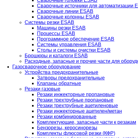
Сварочные головки ESAB
Сварочные источники для автоматизации 
Сварочные линии ESAB
Сварочные колонны ESAB
Системы резки ESAB
Машины резки ESAB
Процессы ESAB
Программное обеспечение ESAB
Системы управления ESAB
Столы и системы очистки ESAB
Брошюры и каталоги ESAB
Расходные, запасные и прочие части для обору
Газосварочное оборудование
Устройства предохранительные
Затворы предохранительные
Клапаны обратные
Резаки газовые
Резаки инжекторные пропановые
Резаки трехтрубные пропановые
Резаки трехтрубные ацетиленовые
Резаки инжекторные ацетилен/метан
Резаки комбинированные
Комплектующие, запасные части к резакам
Бензорезы, керосинорезы
Комплекты флюсовой резки (КФР)