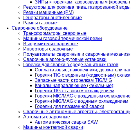
ЗИПы к горелкам газовоздушным (кровель
Редукторы для розлива пива, газированной вод
Резаки машинные (РМ)
Генераторы ацетиленовые
Рампы газовые
Сварочное оборудование
Трансформаторы сварочные
Машины газовой термической резки
Выпрямители сварочные
Инверторы сварочные
Полуавтоматы сварочные и сварочные механиз
Сварочные аргоно-дуговые установки
Горелки для сварки в среде защитных газов
Сопла газовые, наконечники, держатели на
Горелки TIG с водяным (жидкостным) охла
Запасные части к горелкам TIG/MIG
Каналы направляющие (кабельные)
Горелки TIG с газовым охлаждением
Горелки MIG/MAG с воздушным охлаждени
Горелки MIG/MAG с водяным охлаждением
Горелки для плазменной сварки
Сварочные автономные агрегаты, электростанц
Автоматы сварочные
Автоматическая сварка SAW
Машины контактной сварки