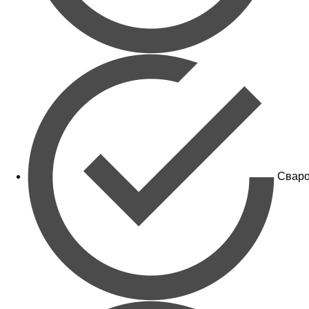
Сваро