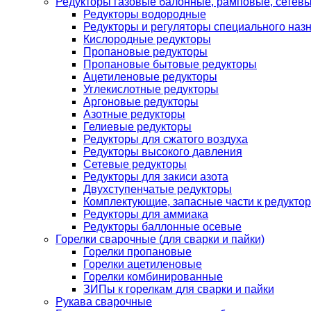
Редукторы газовые балонные, рамповые, сетев
Редукторы водородные
Редукторы и регуляторы специального наз
Кислородные редукторы
Пропановые редукторы
Пропановые бытовые редукторы
Ацетиленовые редукторы
Углекислотные редукторы
Аргоновые редукторы
Азотные редукторы
Гелиевые редукторы
Редукторы для сжатого воздуха
Редукторы высокого давления
Сетевые редукторы
Редукторы для закиси азота
Двухступенчатые редукторы
Комплектующие, запасные части к редуктор
Редукторы для аммиака
Редукторы баллонные осевые
Горелки сварочные (для сварки и пайки)
Горелки пропановые
Горелки ацетиленовые
Горелки комбинированные
ЗИПы к горелкам для сварки и пайки
Рукава сварочные