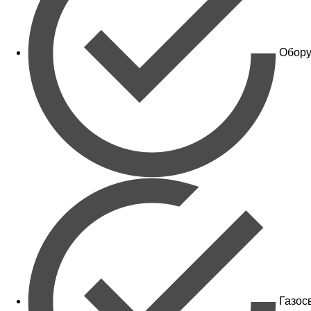
Обору
Газос