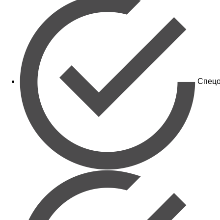
Спецо