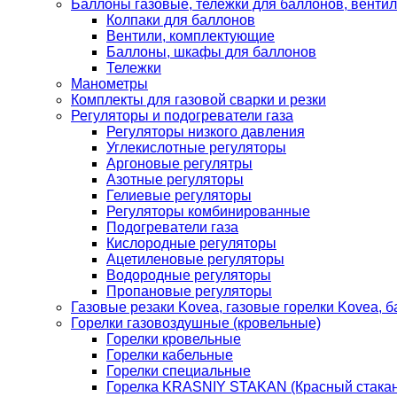
Баллоны газовые, тележки для баллонов, венти
Колпаки для баллонов
Вентили, комплектующие
Баллоны, шкафы для баллонов
Тележки
Манометры
Комплекты для газовой сварки и резки
Регуляторы и подогреватели газа
Регуляторы низкого давления
Углекислотные регуляторы
Аргоновые регулятры
Азотные регуляторы
Гелиевые регуляторы
Регуляторы комбинированные
Подогреватели газа
Кислородные регуляторы
Ацетиленовые регуляторы
Водородные регуляторы
Пропановые регуляторы
Газовые резаки Kovea, газовые горелки Kovea, б
Горелки газовоздушные (кровельные)
Горелки кровельные
Горелки кабельные
Горелки специальные
Горелка KRASNIY STAKAN (Красный стакан