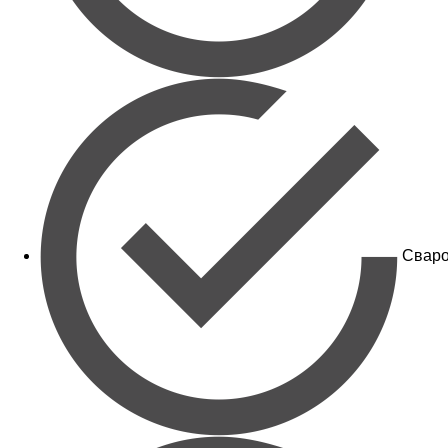
Сваро