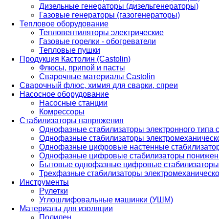
Дизельные генераторы (дизельгенераторы)
Газовые генераторы (газогенераторы)
Тепловое оборудование
Тепловентиляторы электрические
Газовые горелки - обогреватели
Тепловые пушки
Продукция Кастолин (Castolin)
Флюсы, припой и пасты
Сварочные материалы Castolin
Сварочный флюс, химия для сварки, спреи
Насосное оборудование
Насосные станции
Комрессоры
Стабилизаторы напряжения
Однофазные стабилизаторы электронного типа
Однофазные стабилизаторы электромеханическо
Однофазные цифровые настенные стабилизато
Однофазные цифровые стабилизаторы понижен
Бытовые однофазные цифровые стабилизаторы
Трехфазные стабилизаторы электромеханическо
Инструменты
Рулетки
Углошлифовальные машинки (УШМ)
Материалы для изоляции
Полилен