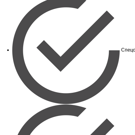
Спецо