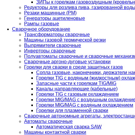
ЗИПы к горелкам газовоздушным (кровель
Редукторы для розлива пива, газированной вод
Резаки машинные (РМ)
Генераторы ацетиленовые
Рампы газовые
Сварочное оборудование
Трансформаторы сварочные
Машины газовой термической резки
Выпрямители сварочные
Инверторы сварочные
Полуавтоматы сварочные и сварочные механиз
Сварочные аргоно-дуговые установки
Горелки для сварки в среде защитных газов
Сопла газовые, наконечники, держатели на
Горелки TIG с водяным (жидкостным) охла
Запасные части к горелкам TIG/MIG
Каналы направляющие (кабельные)
Горелки TIG с газовым охлаждением
Горелки MIG/MAG с воздушным охлаждени
Горелки MIG/MAG с водяным охлаждением
Горелки для плазменной сварки
Сварочные автономные агрегаты, электростанц
Автоматы сварочные
Автоматическая сварка SAW
Машины контактной сварки