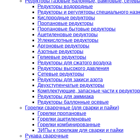
Редукторы газовые балонные, рамповые, сетев
Редукторы водородные
Редукторы и регуляторы специального наз
Кислородные редукторы
Пропановые редукторы
Пропановые бытовые редукторы
Ацетиленовые редукторы
Углекислотные редукторы
Аргоновые редукторы
Азотные редукторы
Гелиевые редукторы
Редукторы для сжатого воздуха
Редукторы высокого давления
Сетевые редукторы
Редукторы для закиси азота
Двухступенчатые редукторы
Комплектующие, запасные части к редуктор
Редукторы для аммиака
Редукторы баллонные осевые
Горелки сварочные (для сварки и пайки)
Горелки пропановые
Горелки ацетиленовые
Горелки комбинированные
ЗИПы к горелкам для сварки и пайки
Рукава сварочные