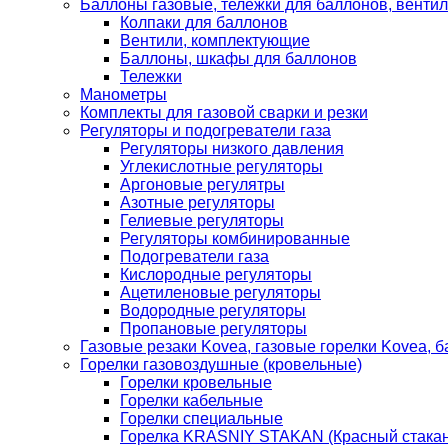
Баллоны газовые, тележки для баллонов, венти
Колпаки для баллонов
Вентили, комплектующие
Баллоны, шкафы для баллонов
Тележки
Манометры
Комплекты для газовой сварки и резки
Регуляторы и подогреватели газа
Регуляторы низкого давления
Углекислотные регуляторы
Аргоновые регулятры
Азотные регуляторы
Гелиевые регуляторы
Регуляторы комбинированные
Подогреватели газа
Кислородные регуляторы
Ацетиленовые регуляторы
Водородные регуляторы
Пропановые регуляторы
Газовые резаки Kovea, газовые горелки Kovea, б
Горелки газовоздушные (кровельные)
Горелки кровельные
Горелки кабельные
Горелки специальные
Горелка KRASNIY STAKAN (Красный стакан