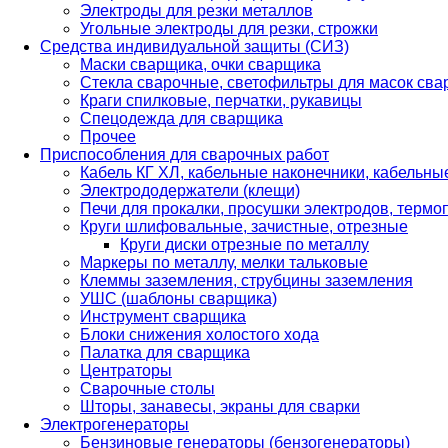
Электроды для резки металлов
Угольные электроды для резки, строжки
Средства индивидуальной защиты (СИЗ)
Маски сварщика, очки сварщика
Стекла сварочные, светофильтры для масок св
Краги спилковые, перчатки, рукавицы
Спецодежда для сварщика
Прочее
Приспособления для сварочных работ
Кабель КГ ХЛ, кабельные наконечники, кабельн
Электрододержатели (клещи)
Печи для прокалки, просушки электродов, терм
Круги шлифовальные, зачистные, отрезные
Круги диски отрезные по металлу
Маркеры по металлу, мелки тальковые
Клеммы заземления, струбцины заземления
УШС (шаблоны сварщика)
Инструмент сварщика
Блоки снижения холостого хода
Палатка для сварщика
Центраторы
Сварочные столы
Шторы, занавесы, экраны для сварки
Электрогенераторы
Бензиновые генераторы (бензогенераторы)