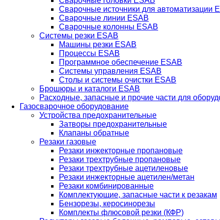
Сварочные головки ESAB
Сварочные источники для автоматизации 
Сварочные линии ESAB
Сварочные колонны ESAB
Системы резки ESAB
Машины резки ESAB
Процессы ESAB
Программное обеспечение ESAB
Системы управления ESAB
Столы и системы очистки ESAB
Брошюры и каталоги ESAB
Расходные, запасные и прочие части для обору
Газосварочное оборудование
Устройства предохранительные
Затворы предохранительные
Клапаны обратные
Резаки газовые
Резаки инжекторные пропановые
Резаки трехтрубные пропановые
Резаки трехтрубные ацетиленовые
Резаки инжекторные ацетилен/метан
Резаки комбинированные
Комплектующие, запасные части к резакам
Бензорезы, керосинорезы
Комплекты флюсовой резки (КФР)