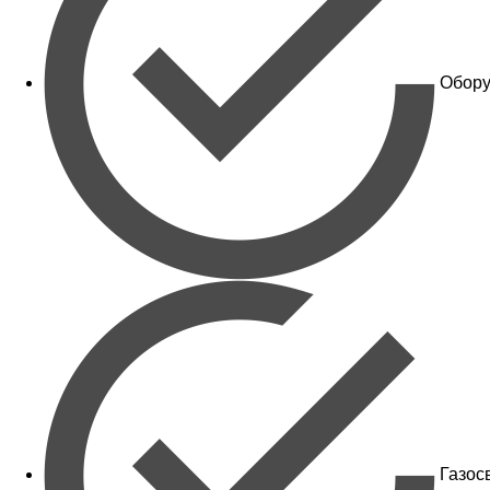
Обору
Газос