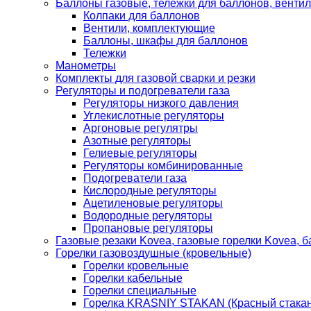
Баллоны газовые, тележки для баллонов, венти
Колпаки для баллонов
Вентили, комплектующие
Баллоны, шкафы для баллонов
Тележки
Манометры
Комплекты для газовой сварки и резки
Регуляторы и подогреватели газа
Регуляторы низкого давления
Углекислотные регуляторы
Аргоновые регулятры
Азотные регуляторы
Гелиевые регуляторы
Регуляторы комбинированные
Подогреватели газа
Кислородные регуляторы
Ацетиленовые регуляторы
Водородные регуляторы
Пропановые регуляторы
Газовые резаки Kovea, газовые горелки Kovea, б
Горелки газовоздушные (кровельные)
Горелки кровельные
Горелки кабельные
Горелки специальные
Горелка KRASNIY STAKAN (Красный стакан