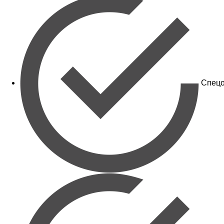
Спецо