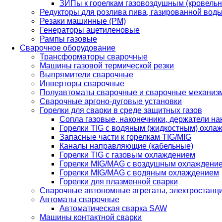
ЗИПы к горелкам газовоздушным (кровель
Редукторы для розлива пива, газированной вод
Резаки машинные (РМ)
Генераторы ацетиленовые
Рампы газовые
Сварочное оборудование
Трансформаторы сварочные
Машины газовой термической резки
Выпрямители сварочные
Инверторы сварочные
Полуавтоматы сварочные и сварочные механиз
Сварочные аргоно-дуговые установки
Горелки для сварки в среде защитных газов
Сопла газовые, наконечники, держатели на
Горелки TIG с водяным (жидкостным) охла
Запасные части к горелкам TIG/MIG
Каналы направляющие (кабельные)
Горелки TIG с газовым охлаждением
Горелки MIG/MAG с воздушным охлаждени
Горелки MIG/MAG с водяным охлаждением
Горелки для плазменной сварки
Сварочные автономные агрегаты, электростанц
Автоматы сварочные
Автоматическая сварка SAW
Машины контактной сварки