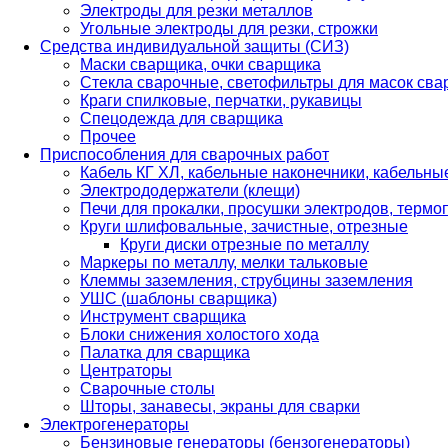
Электроды для резки металлов
Угольные электроды для резки, строжки
Средства индивидуальной защиты (СИЗ)
Маски сварщика, очки сварщика
Стекла сварочные, светофильтры для масок св
Краги спилковые, перчатки, рукавицы
Спецодежда для сварщика
Прочее
Приспособления для сварочных работ
Кабель КГ ХЛ, кабельные наконечники, кабельн
Электрододержатели (клещи)
Печи для прокалки, просушки электродов, терм
Круги шлифовальные, зачистные, отрезные
Круги диски отрезные по металлу
Маркеры по металлу, мелки тальковые
Клеммы заземления, струбцины заземления
УШС (шаблоны сварщика)
Инструмент сварщика
Блоки снижения холостого хода
Палатка для сварщика
Центраторы
Сварочные столы
Шторы, занавесы, экраны для сварки
Электрогенераторы
Бензиновые генераторы (бензогенераторы)