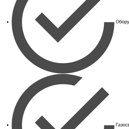
Обору
Газос