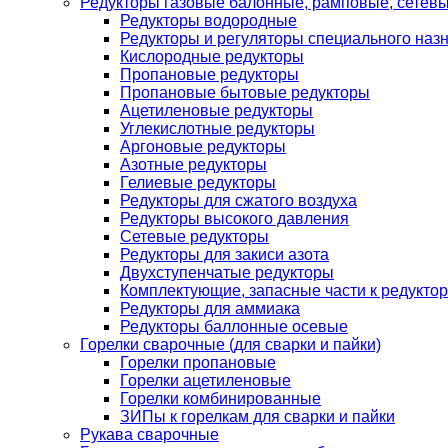
Редукторы газовые балонные, рамповые, сетев
Редукторы водородные
Редукторы и регуляторы специального наз
Кислородные редукторы
Пропановые редукторы
Пропановые бытовые редукторы
Ацетиленовые редукторы
Углекислотные редукторы
Аргоновые редукторы
Азотные редукторы
Гелиевые редукторы
Редукторы для сжатого воздуха
Редукторы высокого давления
Сетевые редукторы
Редукторы для закиси азота
Двухступенчатые редукторы
Комплектующие, запасные части к редуктор
Редукторы для аммиака
Редукторы баллонные осевые
Горелки сварочные (для сварки и пайки)
Горелки пропановые
Горелки ацетиленовые
Горелки комбинированные
ЗИПы к горелкам для сварки и пайки
Рукава сварочные