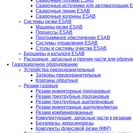
Сварочные головки ESAB
Сварочные источники для автоматизации 
Сварочные линии ESAB
Сварочные колонны ESAB
Системы резки ESAB
Машины резки ESAB
Процессы ESAB
Программное обеспечение ESAB
Системы управления ESAB
Столы и системы очистки ESAB
Брошюры и каталоги ESAB
Расходные, запасные и прочие части для обору
Газосварочное оборудование
Устройства предохранительные
Затворы предохранительные
Клапаны обратные
Резаки газовые
Резаки инжекторные пропановые
Резаки трехтрубные пропановые
Резаки трехтрубные ацетиленовые
Резаки инжекторные ацетилен/метан
Резаки комбинированные
Комплектующие, запасные части к резакам
Бензорезы, керосинорезы
Комплекты флюсовой резки (КФР)