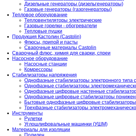
Дизельные генераторы (дизельгенераторы)
Газовые генераторы (газогенераторы)
Тепловое оборудование
Тепловентиляторы электрические
Газовые горелки - обогреватели
Тепловые пушки
Продукция Кастолин (Castolin)
Флюсы, припой и пасты
Сварочные материалы Castolin
Сварочный флюс, химия для сварки, спреи
Насосное оборудование
Насосные станции
Комрессоры
Стабилизаторы напряжения
Однофазные стабилизаторы электронного типа
Однофазные стабилизаторы электромеханическо
Однофазные цифровые настенные стабилизато
Однофазные цифровые стабилизаторы понижен
Бытовые однофазные цифровые стабилизаторы
Трехфазные стабилизаторы электромеханическо
Инструменты
Рулетки
Углошлифовальные машинки (УШМ)
Материалы для изоляции
Полилен