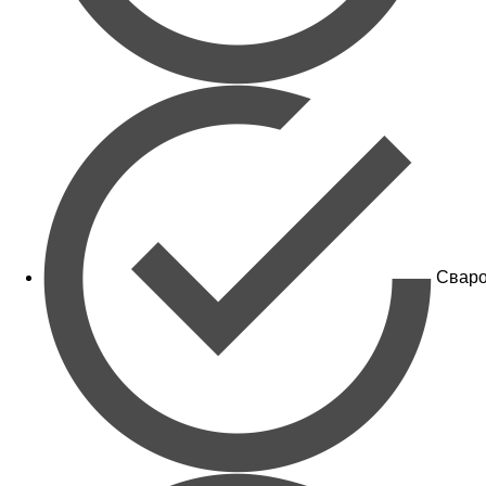
Сваро