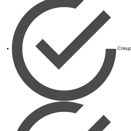
Спецо