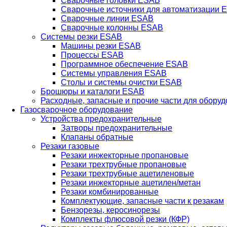
Сварочные головки ESAB
Сварочные источники для автоматизации 
Сварочные линии ESAB
Сварочные колонны ESAB
Системы резки ESAB
Машины резки ESAB
Процессы ESAB
Программное обеспечение ESAB
Системы управления ESAB
Столы и системы очистки ESAB
Брошюры и каталоги ESAB
Расходные, запасные и прочие части для обору
Газосварочное оборудование
Устройства предохранительные
Затворы предохранительные
Клапаны обратные
Резаки газовые
Резаки инжекторные пропановые
Резаки трехтрубные пропановые
Резаки трехтрубные ацетиленовые
Резаки инжекторные ацетилен/метан
Резаки комбинированные
Комплектующие, запасные части к резакам
Бензорезы, керосинорезы
Комплекты флюсовой резки (КФР)