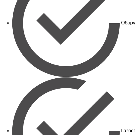
Обору
Газос