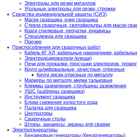
Электроды для резки металлов
Угольные электроды для резки, строжки
Средства индивидуальной защиты (СИЗ)
Маски сварщика, очки сварщика
Стекла сварочные, светофильтры для масок св
Краги спилковые, перчатки, рукавицы
Спецодежда для сварщика
Прочее
Приспособления для сварочных работ
Кабель КГ ХЛ, кабельные наконечники, кабельн
Электрододержатели (клещи)
Печи для прокалки, просушки электродов, терм
Круги шлифовальные, зачистные, отрезные
Круги диски отрезные по металлу
Маркеры по металлу, мелки тальковые
Клеммы заземления, струбцины заземления
УШС (шаблоны сварщика)
Инструмент сварщика
Блоки снижения холостого хода
Палатка для сварщика
Центраторы
Сварочные столы
Шторы, занавесы, экраны для сварки
Электрогенераторы
Бензиновые генераторы (бензогенераторы)