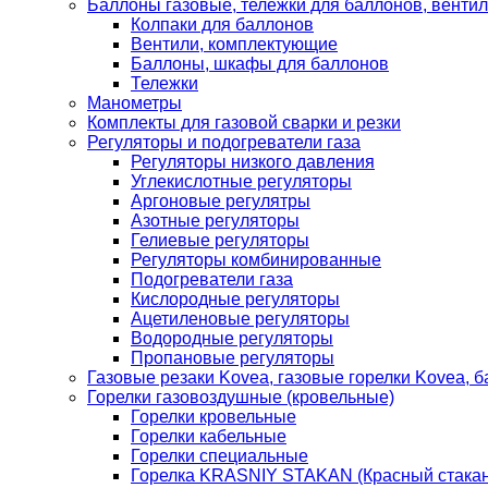
Баллоны газовые, тележки для баллонов, венти
Колпаки для баллонов
Вентили, комплектующие
Баллоны, шкафы для баллонов
Тележки
Манометры
Комплекты для газовой сварки и резки
Регуляторы и подогреватели газа
Регуляторы низкого давления
Углекислотные регуляторы
Аргоновые регулятры
Азотные регуляторы
Гелиевые регуляторы
Регуляторы комбинированные
Подогреватели газа
Кислородные регуляторы
Ацетиленовые регуляторы
Водородные регуляторы
Пропановые регуляторы
Газовые резаки Kovea, газовые горелки Kovea, б
Горелки газовоздушные (кровельные)
Горелки кровельные
Горелки кабельные
Горелки специальные
Горелка KRASNIY STAKAN (Красный стакан