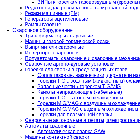
ЗИПы к горелкам газовоздушным (кровель
Редукторы для розлива пива, газированной вод
Резаки машинные (РМ)
Генераторы ацетиленовые
Рампы газовые
Сварочное оборудование
Трансформаторы сварочные
Машины газовой термической резки
Выпрямители сварочные
Инверторы сварочные
Полуавтоматы сварочные и сварочные механиз
Сварочные аргоно-дуговые установки
Горелки для сварки в среде защитных газов
Сопла газовые, наконечники, держатели на
Горелки TIG с водяным (жидкостным) охла
Запасные части к горелкам TIG/MIG
Каналы направляющие (кабельные)
Горелки TIG с газовым охлаждением
Горелки MIG/MAG с воздушным охлаждени
Горелки MIG/MAG с водяным охлаждением
Горелки для плазменной сварки
Сварочные автономные агрегаты, электростанц
Автоматы сварочные
Автоматическая сварка SAW
Машины контактной сварки