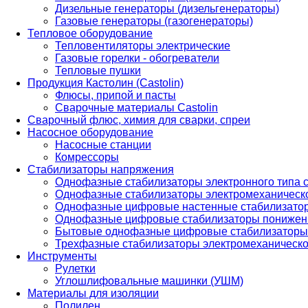
Дизельные генераторы (дизельгенераторы)
Газовые генераторы (газогенераторы)
Тепловое оборудование
Тепловентиляторы электрические
Газовые горелки - обогреватели
Тепловые пушки
Продукция Кастолин (Castolin)
Флюсы, припой и пасты
Сварочные материалы Castolin
Сварочный флюс, химия для сварки, спреи
Насосное оборудование
Насосные станции
Комрессоры
Стабилизаторы напряжения
Однофазные стабилизаторы электронного типа
Однофазные стабилизаторы электромеханическо
Однофазные цифровые настенные стабилизато
Однофазные цифровые стабилизаторы понижен
Бытовые однофазные цифровые стабилизаторы
Трехфазные стабилизаторы электромеханическо
Инструменты
Рулетки
Углошлифовальные машинки (УШМ)
Материалы для изоляции
Полилен