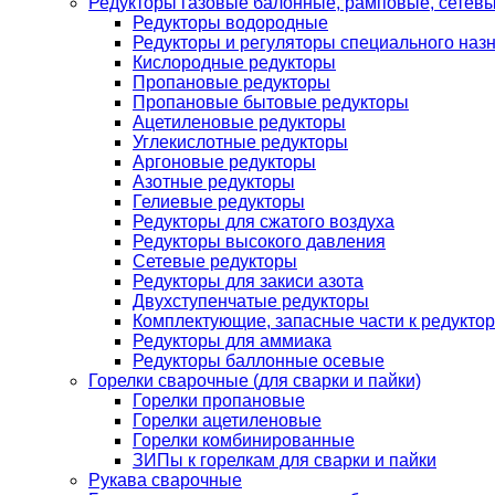
Редукторы газовые балонные, рамповые, сетев
Редукторы водородные
Редукторы и регуляторы специального наз
Кислородные редукторы
Пропановые редукторы
Пропановые бытовые редукторы
Ацетиленовые редукторы
Углекислотные редукторы
Аргоновые редукторы
Азотные редукторы
Гелиевые редукторы
Редукторы для сжатого воздуха
Редукторы высокого давления
Сетевые редукторы
Редукторы для закиси азота
Двухступенчатые редукторы
Комплектующие, запасные части к редуктор
Редукторы для аммиака
Редукторы баллонные осевые
Горелки сварочные (для сварки и пайки)
Горелки пропановые
Горелки ацетиленовые
Горелки комбинированные
ЗИПы к горелкам для сварки и пайки
Рукава сварочные