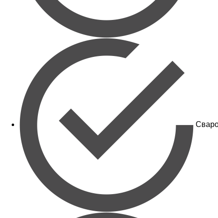
Сваро