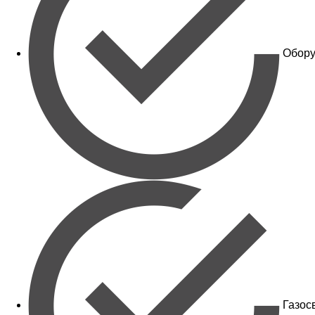
Обору
Газос