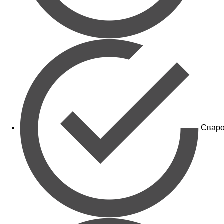
Сваро