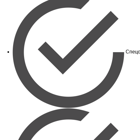
Спецо