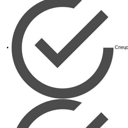
Спецо