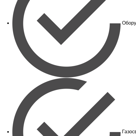
Обору
Газос