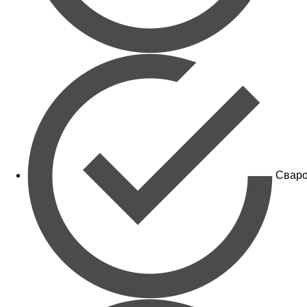
Сваро