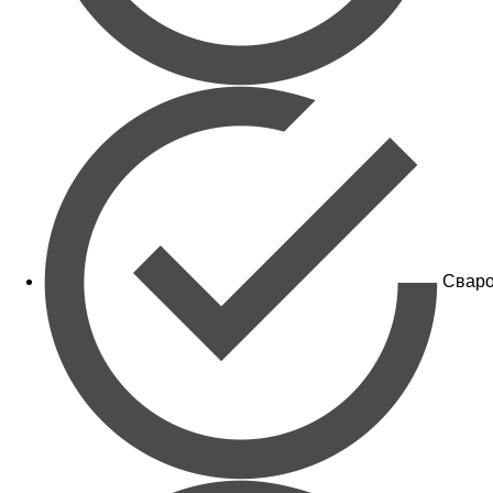
Сваро