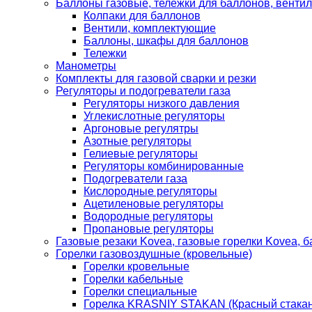
Баллоны газовые, тележки для баллонов, венти
Колпаки для баллонов
Вентили, комплектующие
Баллоны, шкафы для баллонов
Тележки
Манометры
Комплекты для газовой сварки и резки
Регуляторы и подогреватели газа
Регуляторы низкого давления
Углекислотные регуляторы
Аргоновые регулятры
Азотные регуляторы
Гелиевые регуляторы
Регуляторы комбинированные
Подогреватели газа
Кислородные регуляторы
Ацетиленовые регуляторы
Водородные регуляторы
Пропановые регуляторы
Газовые резаки Kovea, газовые горелки Kovea, б
Горелки газовоздушные (кровельные)
Горелки кровельные
Горелки кабельные
Горелки специальные
Горелка KRASNIY STAKAN (Красный стакан