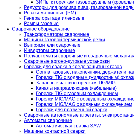
ЗИПы к горелкам газовоздушным (кровель
Редукторы для розлива пива, газированной вод
Резаки машинные (РМ)
Генераторы ацетиленовые
Рампы газовые
Сварочное оборудование
Трансформаторы сварочные
Машины газовой термической резки
Выпрямители сварочные
Инверторы сварочные
Полуавтоматы сварочные и сварочные механиз
Сварочные аргоно-дуговые установки
Горелки для сварки в среде защитных газов
Сопла газовые, наконечники, держатели на
Горелки TIG с водяным (жидкостным) охла
Запасные части к горелкам TIG/MIG
Каналы направляющие (кабельные)
Горелки TIG с газовым охлаждением
Горелки MIG/MAG с воздушным охлаждени
Горелки MIG/MAG с водяным охлаждением
Горелки для плазменной сварки
Сварочные автономные агрегаты, электростанц
Автоматы сварочные
Автоматическая сварка SAW
Машины контактной сварки