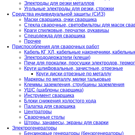
Электроды для резки металлов
Угольные электроды для резки, строжки
Средства индивидуальной защиты (СИЗ)
Маски сварщика, очки сварщика
Стекла сварочные, светофильтры для масок св
Краги спилковые, перчатки, рукавицы
Спецодежда для сварщика
Прочее
Приспособления для сварочных работ
Кабель КГ ХЛ, кабельные наконечники, кабельн
Электрододержатели (клещи)
Печи для прокалки, просушки электродов, терм
Круги шлифовальные, зачистные, отрезные
Круги диски отрезные по металлу
Маркеры по металлу, мелки тальковые
Клеммы заземления, струбцины заземления
УШС (шаблоны сварщика)
Инструмент сварщика
Блоки снижения холостого хода
Палатка для сварщика
Центраторы
Сварочные столы
Шторы, занавесы, экраны для сварки
Электрогенераторы
Бензиновые генераторы (бензогенераторы)