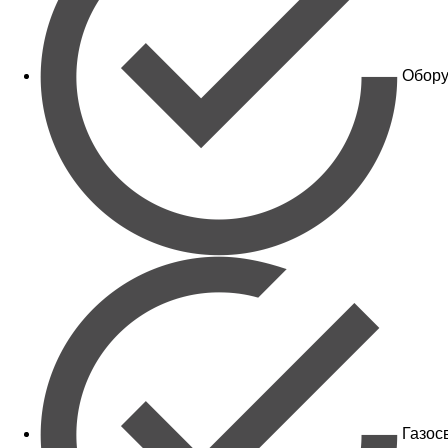
Обору
Газос