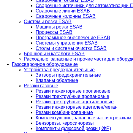
Сварочные головки ESAB
Сварочные источники для автоматизации 
Сварочные линии ESAB
Сварочные колонны ESAB
Системы резки ESAB
Машины резки ESAB
Процессы ESAB
Программное обеспечение ESAB
Системы управления ESAB
Столы и системы очистки ESAB
Брошюры и каталоги ESAB
Расходные, запасные и прочие части для обору
Газосварочное оборудование
Устройства предохранительные
Затворы предохранительные
Клапаны обратные
Резаки газовые
Резаки инжекторные пропановые
Резаки трехтрубные пропановые
Резаки трехтрубные ацетиленовые
Резаки инжекторные ацетилен/метан
Резаки комбинированные
Комплектующие, запасные части к резакам
Бензорезы, керосинорезы
Комплекты флюсовой резки (КФР)