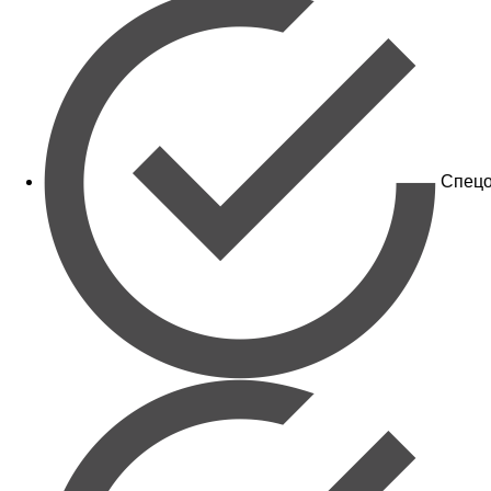
Спецо