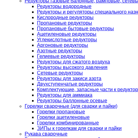
Редукторы газовые балонные, рамповые, сетев
Редукторы водородные
Редукторы и регуляторы специального наз
Кислородные редукторы
Пропановые редукторы
Пропановые бытовые редукторы
Ацетиленовые редукторы
Углекислотные редукторы
Аргоновые редукторы
Азотные редукторы
Гелиевые редукторы
Редукторы для сжатого воздуха
Редукторы высокого давления
Сетевые редукторы
Редукторы для закиси азота
Двухступенчатые редукторы
Комплектующие, запасные части к редуктор
Редукторы для аммиака
Редукторы баллонные осевые
Горелки сварочные (для сварки и пайки)
Горелки пропановые
Горелки ацетиленовые
Горелки комбинированные
ЗИПы к горелкам для сварки и пайки
Рукава сварочные