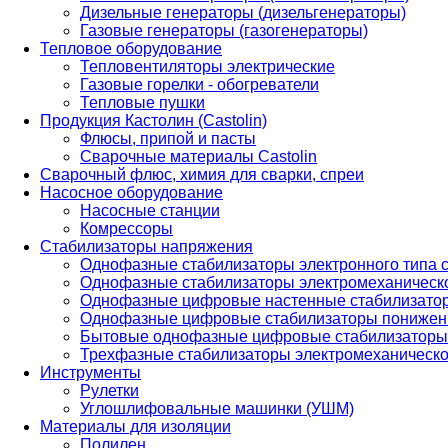
Дизельные генераторы (дизельгенераторы)
Газовые генераторы (газогенераторы)
Тепловое оборудование
Тепловентиляторы электрические
Газовые горелки - обогреватели
Тепловые пушки
Продукция Кастолин (Castolin)
Флюсы, припой и пасты
Сварочные материалы Castolin
Сварочный флюс, химия для сварки, спреи
Насосное оборудование
Насосные станции
Комрессоры
Стабилизаторы напряжения
Однофазные стабилизаторы электронного типа
Однофазные стабилизаторы электромеханическо
Однофазные цифровые настенные стабилизато
Однофазные цифровые стабилизаторы понижен
Бытовые однофазные цифровые стабилизаторы
Трехфазные стабилизаторы электромеханическо
Инструменты
Рулетки
Углошлифовальные машинки (УШМ)
Материалы для изоляции
Полилен