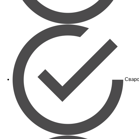
Сваро