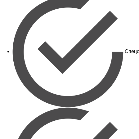
Спецо