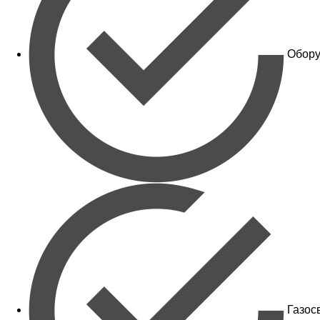
Обору
Газос