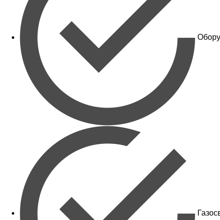
Обору
Газос