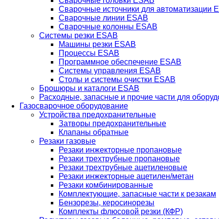
Сварочные головки ESAB
Сварочные источники для автоматизации 
Сварочные линии ESAB
Сварочные колонны ESAB
Системы резки ESAB
Машины резки ESAB
Процессы ESAB
Программное обеспечение ESAB
Системы управления ESAB
Столы и системы очистки ESAB
Брошюры и каталоги ESAB
Расходные, запасные и прочие части для обору
Газосварочное оборудование
Устройства предохранительные
Затворы предохранительные
Клапаны обратные
Резаки газовые
Резаки инжекторные пропановые
Резаки трехтрубные пропановые
Резаки трехтрубные ацетиленовые
Резаки инжекторные ацетилен/метан
Резаки комбинированные
Комплектующие, запасные части к резакам
Бензорезы, керосинорезы
Комплекты флюсовой резки (КФР)