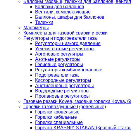
Баллоны газовые, тележки для баллонов, венти
Колпаки для баллонов
Вентили, комплектующие
Баллоны, шкафы для баллонов
Тележки
Манометры
Комплекты для газовой сварки и резки
Регуляторы и подогреватели газа
Регуляторы низкого давления
Углекислотные регуляторы
Аргоновые регулятры
Азотные регуляторы
Гелиевые регуляторы
Регуляторы комбинированные
Подогреватели газа
Кислородные регуляторы
Ацетиленовые регуляторы
Водородные регуляторы
Пропановые регуляторы
Газовые резаки Kovea, газовые горелки Kovea, б
Горелки газовоздушные (кровельные)
Горелки кровельные
Горелки кабельные
Горелки специальные
Горелка KRASNIY STAKAN (Красный стакан