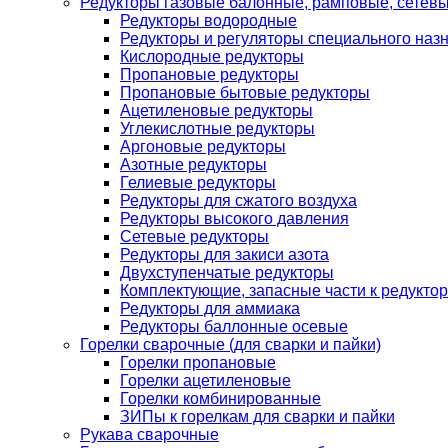
Редукторы газовые балонные, рамповые, сетев
Редукторы водородные
Редукторы и регуляторы специального наз
Кислородные редукторы
Пропановые редукторы
Пропановые бытовые редукторы
Ацетиленовые редукторы
Углекислотные редукторы
Аргоновые редукторы
Азотные редукторы
Гелиевые редукторы
Редукторы для сжатого воздуха
Редукторы высокого давления
Сетевые редукторы
Редукторы для закиси азота
Двухступенчатые редукторы
Комплектующие, запасные части к редуктор
Редукторы для аммиака
Редукторы баллонные осевые
Горелки сварочные (для сварки и пайки)
Горелки пропановые
Горелки ацетиленовые
Горелки комбинированные
ЗИПы к горелкам для сварки и пайки
Рукава сварочные