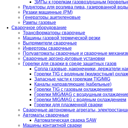
ЗИПы к горелкам газовоздушным (кровель
Редукторы для розлива пива, газированной вод
Резаки машинные (РМ)
Генераторы ацетиленовые
Рампы газовые
Сварочное оборудование
Трансформаторы сварочные
Машины газовой термической резки
Выпрямители сварочные
Инверторы сварочные
Полуавтоматы сварочные и сварочные механиз
Сварочные аргоно-дуговые установки
Горелки для сварки в среде защитных газов
Сопла газовые, наконечники, держатели на
Горелки TIG с водяным (жидкостным) охла
Запасные части к горелкам TIG/MIG
Каналы направляющие (кабельные)
Горелки TIG с газовым охлаждением
Горелки MIG/MAG с воздушным охлаждени
Горелки MIG/MAG с водяным охлаждением
Горелки для плазменной сварки
Сварочные автономные агрегаты, электростанц
Автоматы сварочные
Автоматическая сварка SAW
Машины контактной сварки