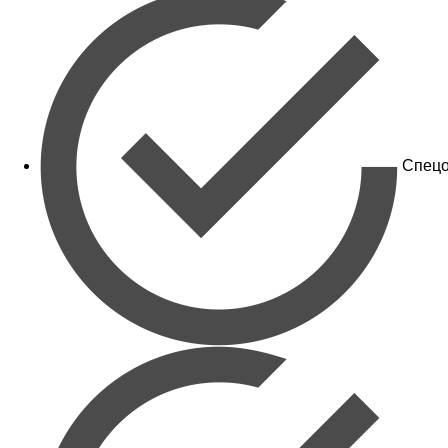
Спецо