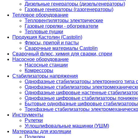
Дизельные генераторы (дизельгенераторы)
Газовые генераторы (газогенераторы)
Тепловое оборудование
Тепловентиляторы электрические
Газовые горелки - обогреватели
Тепловые пушки
Продукция Кастолин (Castolin)
Флюсы, припой и пасты
Сварочные материалы Castolin
Сварочный флюс, химия для сварки, спреи
Насосное оборудование
Насосные станции
Комрессоры
Стабилизаторы напряжения
Однофазные стабилизаторы электронного типа
Однофазные стабилизаторы электромеханическо
Однофазные цифровые настенные стабилизато
Однофазные цифровые стабилизаторы понижен
Бытовые однофазные цифровые стабилизаторы
Трехфазные стабилизаторы электромеханическо
Инструменты
Рулетки
Углошлифовальные машинки (УШМ)
Материалы для изоляции
Полилен