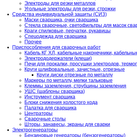
Электроды для резки металлов
Угольные электроды для резки, строжки
Средства индивидуальной защиты (СИЗ)
Маски сварщика, очки сварщика
Стекла сварочные, светофильтры для масок св
Краги спилковые, перчатки, рукавицы
Спецодежда для сварщика
Прочее
Приспособления для сварочных работ
Кабель КГ ХЛ, кабельные наконечники, кабельн
Электрододержатели (клещи)
Печи для прокалки, просушки электродов, терм
Круги шлифовальные, зачистные, отрезные
Круги диски отрезные по металлу
Маркеры по металлу, мелки тальковые
Клеммы заземления, струбцины заземления
УШС (шаблоны сварщика)
Инструмент сварщика
Блоки снижения холостого хода
Палатка для сварщика
Центраторы
Сварочные столы
Шторы, занавесы, экраны для сварки
Электрогенераторы
Бензиновые генераторы (бензогенераторы)