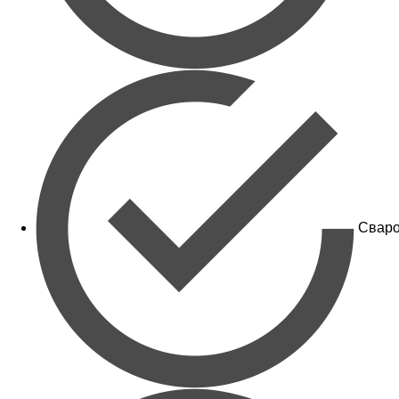
Сваро