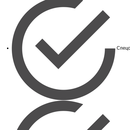
Спецо