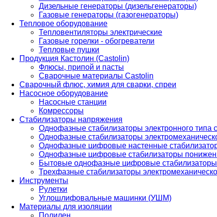
Дизельные генераторы (дизельгенераторы)
Газовые генераторы (газогенераторы)
Тепловое оборудование
Тепловентиляторы электрические
Газовые горелки - обогреватели
Тепловые пушки
Продукция Кастолин (Castolin)
Флюсы, припой и пасты
Сварочные материалы Castolin
Сварочный флюс, химия для сварки, спреи
Насосное оборудование
Насосные станции
Комрессоры
Стабилизаторы напряжения
Однофазные стабилизаторы электронного типа
Однофазные стабилизаторы электромеханическо
Однофазные цифровые настенные стабилизато
Однофазные цифровые стабилизаторы понижен
Бытовые однофазные цифровые стабилизаторы
Трехфазные стабилизаторы электромеханическо
Инструменты
Рулетки
Углошлифовальные машинки (УШМ)
Материалы для изоляции
Полилен