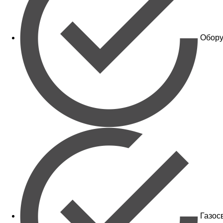
Обору
Газос