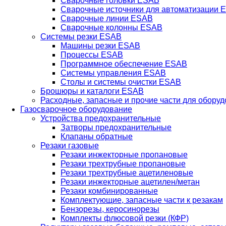
Сварочные головки ESAB
Сварочные источники для автоматизации 
Сварочные линии ESAB
Сварочные колонны ESAB
Системы резки ESAB
Машины резки ESAB
Процессы ESAB
Программное обеспечение ESAB
Системы управления ESAB
Столы и системы очистки ESAB
Брошюры и каталоги ESAB
Расходные, запасные и прочие части для обору
Газосварочное оборудование
Устройства предохранительные
Затворы предохранительные
Клапаны обратные
Резаки газовые
Резаки инжекторные пропановые
Резаки трехтрубные пропановые
Резаки трехтрубные ацетиленовые
Резаки инжекторные ацетилен/метан
Резаки комбинированные
Комплектующие, запасные части к резакам
Бензорезы, керосинорезы
Комплекты флюсовой резки (КФР)