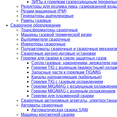
ЗИПы к горелкам газовоздушным (кровель
Редукторы для розлива пива, газированной вод
Резаки машинные (РМ)
Генераторы ацетиленовые
Рампы газовые
Сварочное оборудование
Трансформаторы сварочные
Машины газовой термической резки
Выпрямители сварочные
Инверторы сварочные
Полуавтоматы сварочные и сварочные механиз
Сварочные аргоно-дуговые установки
Горелки для сварки в среде защитных газов
Сопла газовые, наконечники, держатели на
Горелки TIG с водяным (жидкостным) охла
Запасные части к горелкам TIG/MIG
Каналы направляющие (кабельные)
Горелки TIG с газовым охлаждением
Горелки MIG/MAG с воздушным охлаждени
Горелки MIG/MAG с водяным охлаждением
Горелки для плазменной сварки
Сварочные автономные агрегаты, электростанц
Автоматы сварочные
Автоматическая сварка SAW
Машины контактной сварки