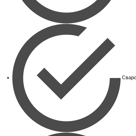
Сваро