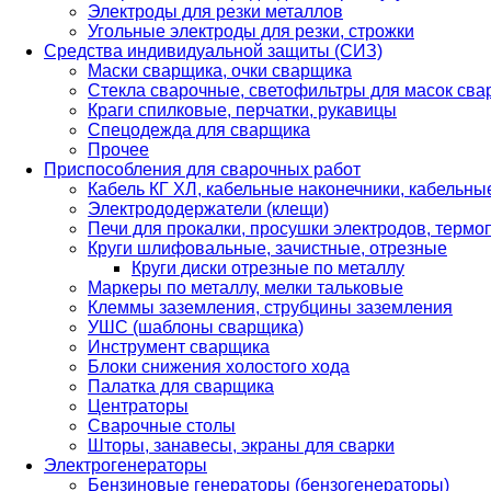
Электроды для резки металлов
Угольные электроды для резки, строжки
Средства индивидуальной защиты (СИЗ)
Маски сварщика, очки сварщика
Стекла сварочные, светофильтры для масок св
Краги спилковые, перчатки, рукавицы
Спецодежда для сварщика
Прочее
Приспособления для сварочных работ
Кабель КГ ХЛ, кабельные наконечники, кабельн
Электрододержатели (клещи)
Печи для прокалки, просушки электродов, терм
Круги шлифовальные, зачистные, отрезные
Круги диски отрезные по металлу
Маркеры по металлу, мелки тальковые
Клеммы заземления, струбцины заземления
УШС (шаблоны сварщика)
Инструмент сварщика
Блоки снижения холостого хода
Палатка для сварщика
Центраторы
Сварочные столы
Шторы, занавесы, экраны для сварки
Электрогенераторы
Бензиновые генераторы (бензогенераторы)