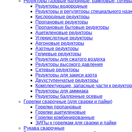
Редукторы газовые балонные, рамповые, сетев
Редукторы водородные
Редукторы и регуляторы специального наз
Кислородные редукторы
Пропановые редукторы
Пропановые бытовые редукторы
Ацетиленовые редукторы
Углекислотные редукторы
Аргоновые редукторы
Азотные редукторы
Гелиевые редукторы
Редукторы для сжатого воздуха
Редукторы высокого давления
Сетевые редукторы
Редукторы для закиси азота
Двухступенчатые редукторы
Комплектующие, запасные части к редуктор
Редукторы для аммиака
Редукторы баллонные осевые
Горелки сварочные (для сварки и пайки)
Горелки пропановые
Горелки ацетиленовые
Горелки комбинированные
ЗИПы к горелкам для сварки и пайки
Рукава сварочные