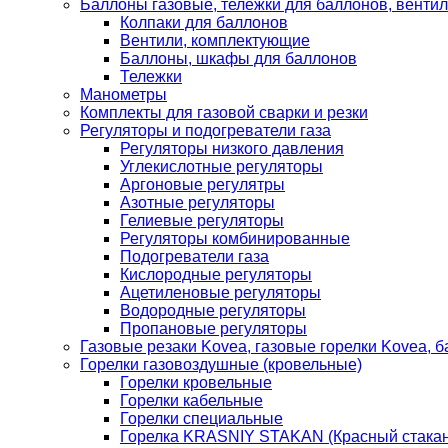
Баллоны газовые, тележки для баллонов, венти
Колпаки для баллонов
Вентили, комплектующие
Баллоны, шкафы для баллонов
Тележки
Манометры
Комплекты для газовой сварки и резки
Регуляторы и подогреватели газа
Регуляторы низкого давления
Углекислотные регуляторы
Аргоновые регулятры
Азотные регуляторы
Гелиевые регуляторы
Регуляторы комбинированные
Подогреватели газа
Кислородные регуляторы
Ацетиленовые регуляторы
Водородные регуляторы
Пропановые регуляторы
Газовые резаки Kovea, газовые горелки Kovea, б
Горелки газовоздушные (кровельные)
Горелки кровельные
Горелки кабельные
Горелки специальные
Горелка KRASNIY STAKAN (Красный стакан