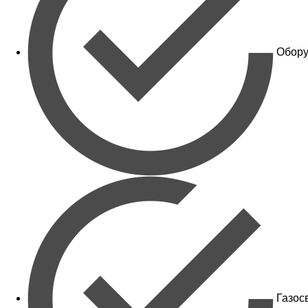
Обору
Газос