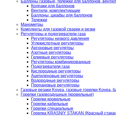
Баллоны газовые, тележки для баллонов, венти
Колпаки для баллонов
Вентили, комплектующие
Баллоны, шкафы для баллонов
Тележки
Манометры
Комплекты для газовой сварки и резки
Регуляторы и подогреватели газа
Регуляторы низкого давления
Углекислотные регуляторы
Аргоновые регулятры
Азотные регуляторы
Гелиевые регуляторы
Регуляторы комбинированные
Подогреватели газа
Кислородные регуляторы
Ацетиленовые регуляторы
Водородные регуляторы
Пропановые регуляторы
Газовые резаки Kovea, газовые горелки Kovea, б
Горелки газовоздушные (кровельные)
Горелки кровельные
Горелки кабельные
Горелки специальные
Горелка KRASNIY STAKAN (Красный стакан