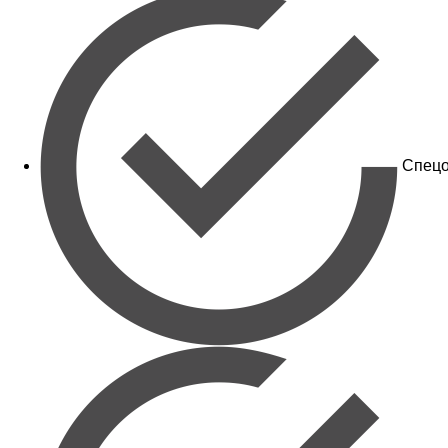
Спецо