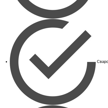
Сваро