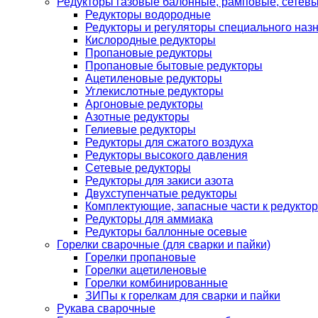
Редукторы газовые балонные, рамповые, сетев
Редукторы водородные
Редукторы и регуляторы специального наз
Кислородные редукторы
Пропановые редукторы
Пропановые бытовые редукторы
Ацетиленовые редукторы
Углекислотные редукторы
Аргоновые редукторы
Азотные редукторы
Гелиевые редукторы
Редукторы для сжатого воздуха
Редукторы высокого давления
Сетевые редукторы
Редукторы для закиси азота
Двухступенчатые редукторы
Комплектующие, запасные части к редуктор
Редукторы для аммиака
Редукторы баллонные осевые
Горелки сварочные (для сварки и пайки)
Горелки пропановые
Горелки ацетиленовые
Горелки комбинированные
ЗИПы к горелкам для сварки и пайки
Рукава сварочные