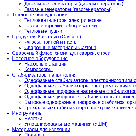
Дизельные генераторы (дизельгенераторы)
Газовые генераторы (газогенераторы)
Тепловое оборудование
Тепловентиляторы электрические
Газовые горелки - обогреватели
Тепловые пушки
Продукция Кастолин (Castolin)
Флюсы, припой и пасты
Сварочные материалы Castolin
Сварочный флюс, химия для сварки, спреи
Насосное оборудование
Насосные станции
Комрессоры
Стабилизаторы напряжения
Однофазные стабилизаторы электронного типа
Однофазные стабилизаторы электромеханическо
Однофазные цифровые настенные стабилизато
Однофазные цифровые стабилизаторы понижен
Бытовые однофазные цифровые стабилизаторы
Трехфазные стабилизаторы электромеханическо
Инструменты
Рулетки
Углошлифовальные машинки (УШМ)
Материалы для изоляции
Полилен