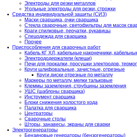
Электроды для резки металлов
Угольные электроды для резки, строжки
Средства индивидуальной защиты (СИЗ)
Маски сварщика, очки сварщика
Стекла сварочные, светофильтры для масок св
Краги спилковые, перчатки, рукавицы
Спецодежда для сварщика
Прочее
Приспособления для сварочных работ
Кабель КГ ХЛ, кабельные наконечники, кабельн
Электрододержатели (клещи)
Печи для прокалки, просушки электродов, терм
Круги шлифовальные, зачистные, отрезные
Круги диски отрезные по металлу
Маркеры по металлу, мелки тальковые
Клеммы заземления, струбцины заземления
УШС (шаблоны сварщика)
Инструмент сварщика
Блоки снижения холостого хода
Палатка для сварщика
Центраторы
Сварочные столы
Шторы, занавесы, экраны для сварки
Электрогенераторы
Бензиновые генераторы (бензогенераторы)