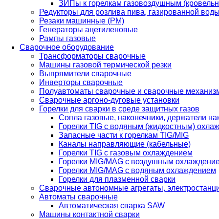
ЗИПы к горелкам газовоздушным (кровель
Редукторы для розлива пива, газированной вод
Резаки машинные (РМ)
Генераторы ацетиленовые
Рампы газовые
Сварочное оборудование
Трансформаторы сварочные
Машины газовой термической резки
Выпрямители сварочные
Инверторы сварочные
Полуавтоматы сварочные и сварочные механиз
Сварочные аргоно-дуговые установки
Горелки для сварки в среде защитных газов
Сопла газовые, наконечники, держатели на
Горелки TIG с водяным (жидкостным) охла
Запасные части к горелкам TIG/MIG
Каналы направляющие (кабельные)
Горелки TIG с газовым охлаждением
Горелки MIG/MAG с воздушным охлаждени
Горелки MIG/MAG с водяным охлаждением
Горелки для плазменной сварки
Сварочные автономные агрегаты, электростанц
Автоматы сварочные
Автоматическая сварка SAW
Машины контактной сварки