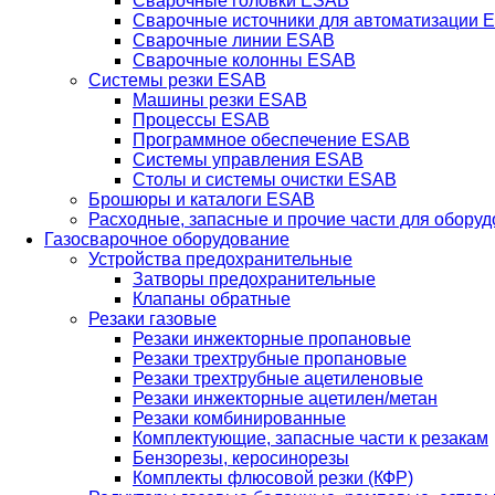
Сварочные головки ESAB
Сварочные источники для автоматизации 
Сварочные линии ESAB
Сварочные колонны ESAB
Системы резки ESAB
Машины резки ESAB
Процессы ESAB
Программное обеспечение ESAB
Системы управления ESAB
Столы и системы очистки ESAB
Брошюры и каталоги ESAB
Расходные, запасные и прочие части для обору
Газосварочное оборудование
Устройства предохранительные
Затворы предохранительные
Клапаны обратные
Резаки газовые
Резаки инжекторные пропановые
Резаки трехтрубные пропановые
Резаки трехтрубные ацетиленовые
Резаки инжекторные ацетилен/метан
Резаки комбинированные
Комплектующие, запасные части к резакам
Бензорезы, керосинорезы
Комплекты флюсовой резки (КФР)