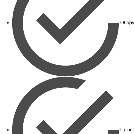
Обору
Газос