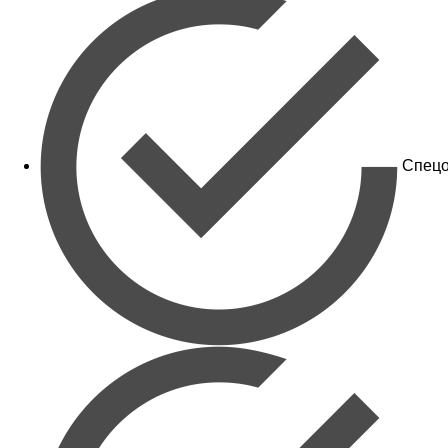
Спецо