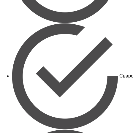
Сваро