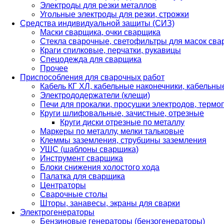
Электроды для резки металлов
Угольные электроды для резки, строжки
Средства индивидуальной защиты (СИЗ)
Маски сварщика, очки сварщика
Стекла сварочные, светофильтры для масок св
Краги спилковые, перчатки, рукавицы
Спецодежда для сварщика
Прочее
Приспособления для сварочных работ
Кабель КГ ХЛ, кабельные наконечники, кабельн
Электрододержатели (клещи)
Печи для прокалки, просушки электродов, терм
Круги шлифовальные, зачистные, отрезные
Круги диски отрезные по металлу
Маркеры по металлу, мелки тальковые
Клеммы заземления, струбцины заземления
УШС (шаблоны сварщика)
Инструмент сварщика
Блоки снижения холостого хода
Палатка для сварщика
Центраторы
Сварочные столы
Шторы, занавесы, экраны для сварки
Электрогенераторы
Бензиновые генераторы (бензогенераторы)