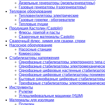
Дизельные генераторы (дизельгенераторы)
Газовые генераторы (газогенераторы)
Тепловое оборудование
Тепловентиляторы электрические
Газовые горелки - обогреватели
Тепловые пушки
Продукция Кастолин (Castolin)
Флюсы, припой и пасты
Сварочные материалы Castolin
Сварочный флюс, химия для сварки, спреи
Насосное оборудование
Насосные станции
Комрессоры
Стабилизаторы напряжения
Однофазные стабилизаторы электронного типа
Однофазные стабилизаторы электромеханическо
Однофазные цифровые настенные стабилизато
Однофазные цифровые стабилизаторы понижен
Бытовые однофазные цифровые стабилизаторы
Трехфазные стабилизаторы электромеханическо
Инструменты
Рулетки
Углошлифовальные машинки (УШМ)
Материалы для изоляции
Полилен