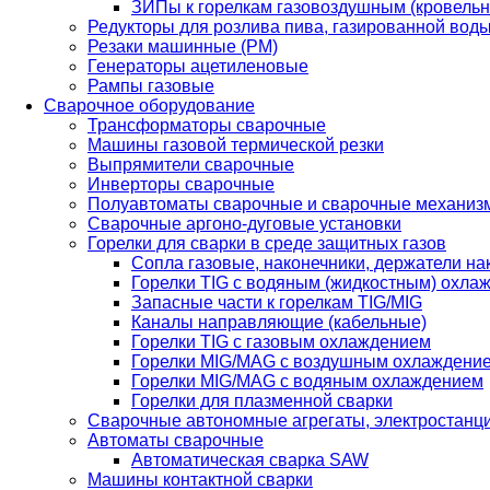
ЗИПы к горелкам газовоздушным (кровель
Редукторы для розлива пива, газированной вод
Резаки машинные (РМ)
Генераторы ацетиленовые
Рампы газовые
Сварочное оборудование
Трансформаторы сварочные
Машины газовой термической резки
Выпрямители сварочные
Инверторы сварочные
Полуавтоматы сварочные и сварочные механиз
Сварочные аргоно-дуговые установки
Горелки для сварки в среде защитных газов
Сопла газовые, наконечники, держатели на
Горелки TIG с водяным (жидкостным) охла
Запасные части к горелкам TIG/MIG
Каналы направляющие (кабельные)
Горелки TIG с газовым охлаждением
Горелки MIG/MAG с воздушным охлаждени
Горелки MIG/MAG с водяным охлаждением
Горелки для плазменной сварки
Сварочные автономные агрегаты, электростанц
Автоматы сварочные
Автоматическая сварка SAW
Машины контактной сварки