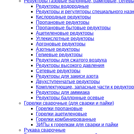
Редукторы газовые балонные, рамповые, сетев
Редукторы водородные
Редукторы и регуляторы специального наз
Кислородные редукторы
Пропановые редукторы
Пропановые бытовые редукторы
Ацетиленовые редукторы
Углекислотные редукторы
Аргоновые редукторы
Азотные редукторы
Гелиевые редукторы
Редукторы для сжатого воздуха
Редукторы высокого давления
Сетевые редукторы
Редукторы для закиси азота
Двухступенчатые редукторы
Комплектующие, запасные части к редуктор
Редукторы для аммиака
Редукторы баллонные осевые
Горелки сварочные (для сварки и пайки)
Горелки пропановые
Горелки ацетиленовые
Горелки комбинированные
ЗИПы к горелкам для сварки и пайки
Рукава сварочные