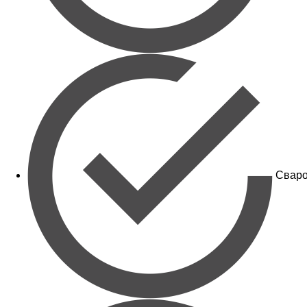
Сваро