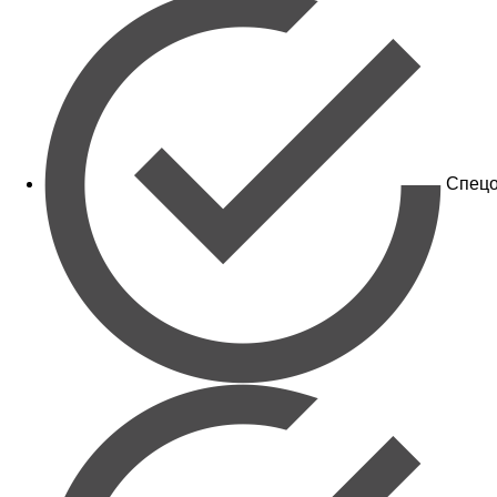
Спецо