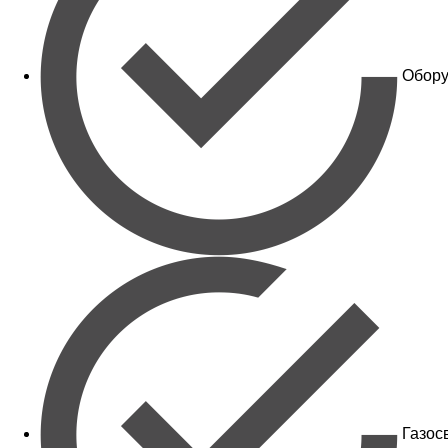
Обору
Газос