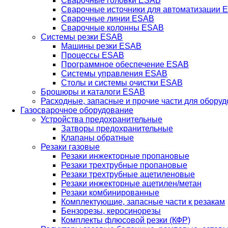
Сварочные головки ESAB
Сварочные источники для автоматизации 
Сварочные линии ESAB
Сварочные колонны ESAB
Системы резки ESAB
Машины резки ESAB
Процессы ESAB
Программное обеспечение ESAB
Системы управления ESAB
Столы и системы очистки ESAB
Брошюры и каталоги ESAB
Расходные, запасные и прочие части для обору
Газосварочное оборудование
Устройства предохранительные
Затворы предохранительные
Клапаны обратные
Резаки газовые
Резаки инжекторные пропановые
Резаки трехтрубные пропановые
Резаки трехтрубные ацетиленовые
Резаки инжекторные ацетилен/метан
Резаки комбинированные
Комплектующие, запасные части к резакам
Бензорезы, керосинорезы
Комплекты флюсовой резки (КФР)