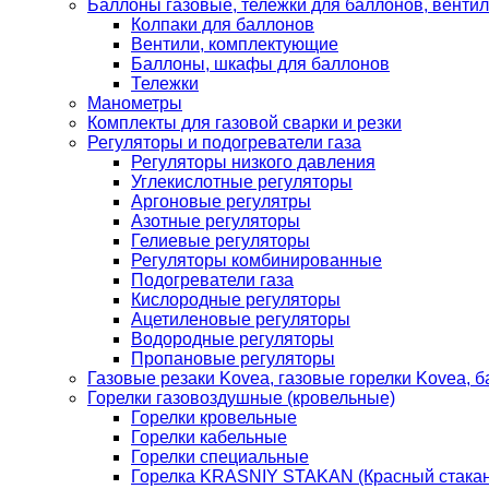
Баллоны газовые, тележки для баллонов, венти
Колпаки для баллонов
Вентили, комплектующие
Баллоны, шкафы для баллонов
Тележки
Манометры
Комплекты для газовой сварки и резки
Регуляторы и подогреватели газа
Регуляторы низкого давления
Углекислотные регуляторы
Аргоновые регулятры
Азотные регуляторы
Гелиевые регуляторы
Регуляторы комбинированные
Подогреватели газа
Кислородные регуляторы
Ацетиленовые регуляторы
Водородные регуляторы
Пропановые регуляторы
Газовые резаки Kovea, газовые горелки Kovea, б
Горелки газовоздушные (кровельные)
Горелки кровельные
Горелки кабельные
Горелки специальные
Горелка KRASNIY STAKAN (Красный стакан