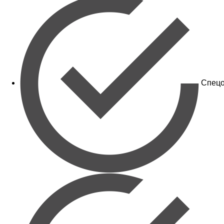
Спецо