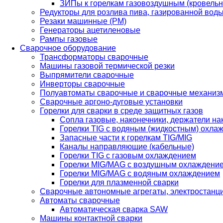
ЗИПы к горелкам газовоздушным (кровель
Редукторы для розлива пива, газированной вод
Резаки машинные (РМ)
Генераторы ацетиленовые
Рампы газовые
Сварочное оборудование
Трансформаторы сварочные
Машины газовой термической резки
Выпрямители сварочные
Инверторы сварочные
Полуавтоматы сварочные и сварочные механиз
Сварочные аргоно-дуговые установки
Горелки для сварки в среде защитных газов
Сопла газовые, наконечники, держатели на
Горелки TIG с водяным (жидкостным) охла
Запасные части к горелкам TIG/MIG
Каналы направляющие (кабельные)
Горелки TIG с газовым охлаждением
Горелки MIG/MAG с воздушным охлаждени
Горелки MIG/MAG с водяным охлаждением
Горелки для плазменной сварки
Сварочные автономные агрегаты, электростанц
Автоматы сварочные
Автоматическая сварка SAW
Машины контактной сварки