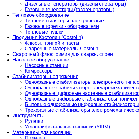
Дизельные генераторы (дизельгенераторы)
Газовые генераторы (газогенераторы)
Тепловое оборудование
Тепловентиляторы электрические
Газовые горелки - обогреватели
Тепловые пушки
Продукция Кастолин (Castolin)
Флюсы, припой и пасты
Сварочные материалы Castolin
Сварочный флюс, химия для сварки, спреи
Насосное оборудование
Насосные станции
Комрессоры
Стабилизаторы напряжения
Однофазные стабилизаторы электронного типа
Однофазные стабилизаторы электромеханическо
Однофазные цифровые настенные стабилизато
Однофазные цифровые стабилизаторы понижен
Бытовые однофазные цифровые стабилизаторы
Трехфазные стабилизаторы электромеханическо
Инструменты
Рулетки
Углошлифовальные машинки (УШМ)
Материалы для изоляции
Полилен