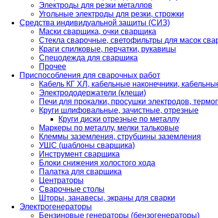
Электроды для резки металлов
Угольные электроды для резки, строжки
Средства индивидуальной защиты (СИЗ)
Маски сварщика, очки сварщика
Стекла сварочные, светофильтры для масок св
Краги спилковые, перчатки, рукавицы
Спецодежда для сварщика
Прочее
Приспособления для сварочных работ
Кабель КГ ХЛ, кабельные наконечники, кабельн
Электрододержатели (клещи)
Печи для прокалки, просушки электродов, терм
Круги шлифовальные, зачистные, отрезные
Круги диски отрезные по металлу
Маркеры по металлу, мелки тальковые
Клеммы заземления, струбцины заземления
УШС (шаблоны сварщика)
Инструмент сварщика
Блоки снижения холостого хода
Палатка для сварщика
Центраторы
Сварочные столы
Шторы, занавесы, экраны для сварки
Электрогенераторы
Бензиновые генераторы (бензогенераторы)