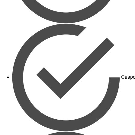
Сваро