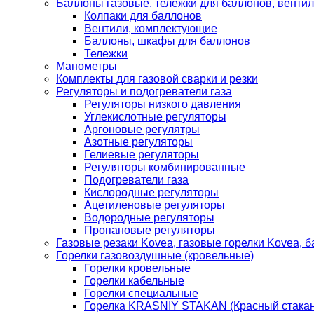
Баллоны газовые, тележки для баллонов, венти
Колпаки для баллонов
Вентили, комплектующие
Баллоны, шкафы для баллонов
Тележки
Манометры
Комплекты для газовой сварки и резки
Регуляторы и подогреватели газа
Регуляторы низкого давления
Углекислотные регуляторы
Аргоновые регулятры
Азотные регуляторы
Гелиевые регуляторы
Регуляторы комбинированные
Подогреватели газа
Кислородные регуляторы
Ацетиленовые регуляторы
Водородные регуляторы
Пропановые регуляторы
Газовые резаки Kovea, газовые горелки Kovea, б
Горелки газовоздушные (кровельные)
Горелки кровельные
Горелки кабельные
Горелки специальные
Горелка KRASNIY STAKAN (Красный стакан