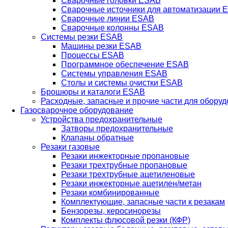
Сварочные головки ESAB
Сварочные источники для автоматизации 
Сварочные линии ESAB
Сварочные колонны ESAB
Системы резки ESAB
Машины резки ESAB
Процессы ESAB
Программное обеспечение ESAB
Системы управления ESAB
Столы и системы очистки ESAB
Брошюры и каталоги ESAB
Расходные, запасные и прочие части для обору
Газосварочное оборудование
Устройства предохранительные
Затворы предохранительные
Клапаны обратные
Резаки газовые
Резаки инжекторные пропановые
Резаки трехтрубные пропановые
Резаки трехтрубные ацетиленовые
Резаки инжекторные ацетилен/метан
Резаки комбинированные
Комплектующие, запасные части к резакам
Бензорезы, керосинорезы
Комплекты флюсовой резки (КФР)