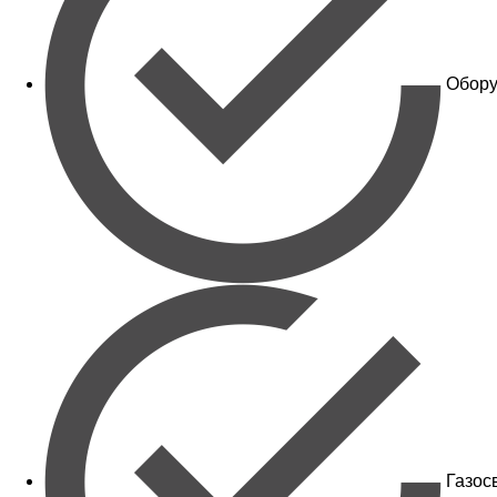
Обору
Газос