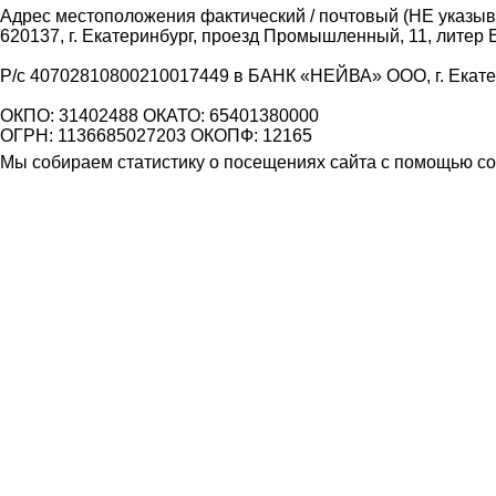
Адрес местоположения фактический / почтовый (НЕ указыва
620137, г. Екатеринбург, проезд Промышленный, 11, литер 
Р/с 40702810800210017449 в БАНК «НЕЙВА» ООО, г. Екат
ОКПО: 31402488 ОКАТО: 65401380000
ОГРН: 1136685027203 ОКОПФ: 12165
Мы собираем статистику о посещениях сайта с помощью coo