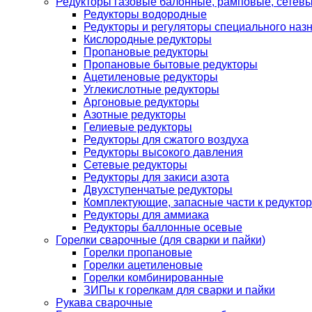
Редукторы газовые балонные, рамповые, сетев
Редукторы водородные
Редукторы и регуляторы специального наз
Кислородные редукторы
Пропановые редукторы
Пропановые бытовые редукторы
Ацетиленовые редукторы
Углекислотные редукторы
Аргоновые редукторы
Азотные редукторы
Гелиевые редукторы
Редукторы для сжатого воздуха
Редукторы высокого давления
Сетевые редукторы
Редукторы для закиси азота
Двухступенчатые редукторы
Комплектующие, запасные части к редуктор
Редукторы для аммиака
Редукторы баллонные осевые
Горелки сварочные (для сварки и пайки)
Горелки пропановые
Горелки ацетиленовые
Горелки комбинированные
ЗИПы к горелкам для сварки и пайки
Рукава сварочные