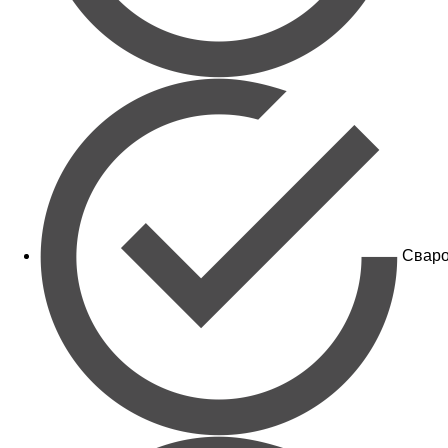
Сваро