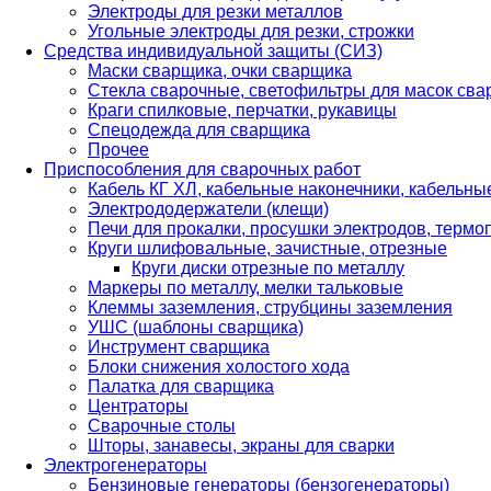
Электроды для резки металлов
Угольные электроды для резки, строжки
Средства индивидуальной защиты (СИЗ)
Маски сварщика, очки сварщика
Стекла сварочные, светофильтры для масок св
Краги спилковые, перчатки, рукавицы
Спецодежда для сварщика
Прочее
Приспособления для сварочных работ
Кабель КГ ХЛ, кабельные наконечники, кабельн
Электрододержатели (клещи)
Печи для прокалки, просушки электродов, терм
Круги шлифовальные, зачистные, отрезные
Круги диски отрезные по металлу
Маркеры по металлу, мелки тальковые
Клеммы заземления, струбцины заземления
УШС (шаблоны сварщика)
Инструмент сварщика
Блоки снижения холостого хода
Палатка для сварщика
Центраторы
Сварочные столы
Шторы, занавесы, экраны для сварки
Электрогенераторы
Бензиновые генераторы (бензогенераторы)