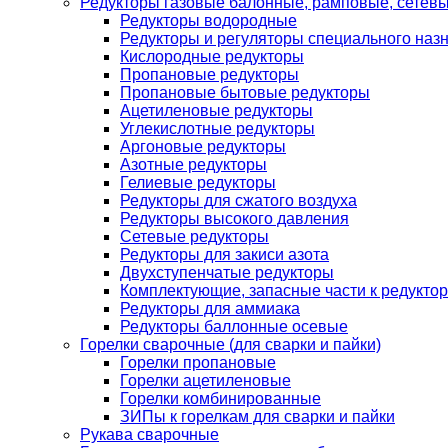
Редукторы газовые балонные, рамповые, сетев
Редукторы водородные
Редукторы и регуляторы специального наз
Кислородные редукторы
Пропановые редукторы
Пропановые бытовые редукторы
Ацетиленовые редукторы
Углекислотные редукторы
Аргоновые редукторы
Азотные редукторы
Гелиевые редукторы
Редукторы для сжатого воздуха
Редукторы высокого давления
Сетевые редукторы
Редукторы для закиси азота
Двухступенчатые редукторы
Комплектующие, запасные части к редуктор
Редукторы для аммиака
Редукторы баллонные осевые
Горелки сварочные (для сварки и пайки)
Горелки пропановые
Горелки ацетиленовые
Горелки комбинированные
ЗИПы к горелкам для сварки и пайки
Рукава сварочные