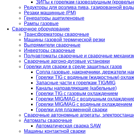
ЗИПы к горелкам газовоздушным (кровель
Редукторы для розлива пива, газированной вод
Резаки машинные (РМ)
Генераторы ацетиленовые
Рампы газовые
Сварочное оборудование
Трансформаторы сварочные
Машины газовой термической резки
Выпрямители сварочные
Инверторы сварочные
Полуавтоматы сварочные и сварочные механиз
Сварочные аргоно-дуговые установки
Горелки для сварки в среде защитных газов
Сопла газовые, наконечники, держатели на
Горелки TIG с водяным (жидкостным) охла
Запасные части к горелкам TIG/MIG
Каналы направляющие (кабельные)
Горелки TIG с газовым охлаждением
Горелки MIG/MAG с воздушным охлаждени
Горелки MIG/MAG с водяным охлаждением
Горелки для плазменной сварки
Сварочные автономные агрегаты, электростанц
Автоматы сварочные
Автоматическая сварка SAW
Машины контактной сварки