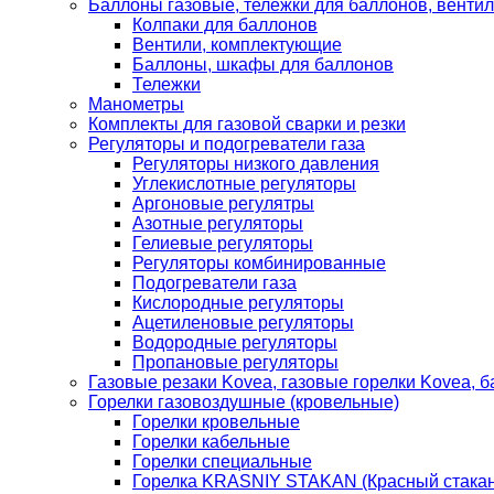
Баллоны газовые, тележки для баллонов, венти
Колпаки для баллонов
Вентили, комплектующие
Баллоны, шкафы для баллонов
Тележки
Манометры
Комплекты для газовой сварки и резки
Регуляторы и подогреватели газа
Регуляторы низкого давления
Углекислотные регуляторы
Аргоновые регулятры
Азотные регуляторы
Гелиевые регуляторы
Регуляторы комбинированные
Подогреватели газа
Кислородные регуляторы
Ацетиленовые регуляторы
Водородные регуляторы
Пропановые регуляторы
Газовые резаки Kovea, газовые горелки Kovea, б
Горелки газовоздушные (кровельные)
Горелки кровельные
Горелки кабельные
Горелки специальные
Горелка KRASNIY STAKAN (Красный стакан