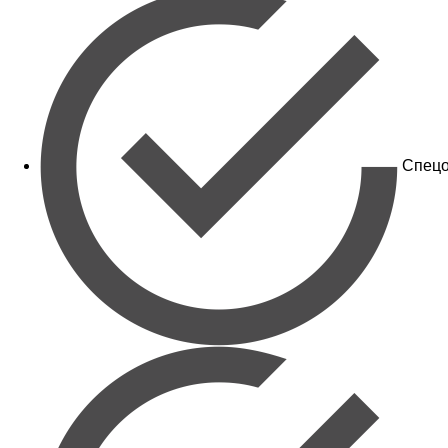
Спецо