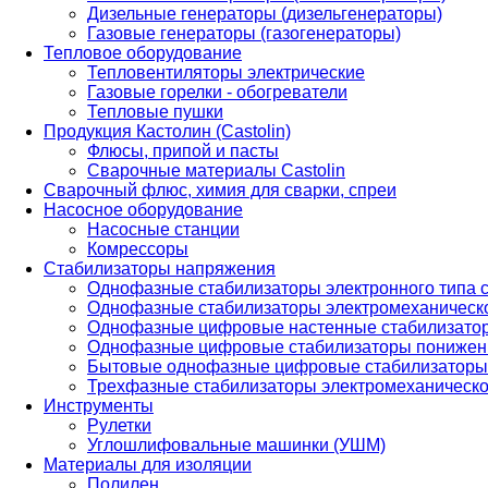
Дизельные генераторы (дизельгенераторы)
Газовые генераторы (газогенераторы)
Тепловое оборудование
Тепловентиляторы электрические
Газовые горелки - обогреватели
Тепловые пушки
Продукция Кастолин (Castolin)
Флюсы, припой и пасты
Сварочные материалы Castolin
Сварочный флюс, химия для сварки, спреи
Насосное оборудование
Насосные станции
Комрессоры
Стабилизаторы напряжения
Однофазные стабилизаторы электронного типа
Однофазные стабилизаторы электромеханическо
Однофазные цифровые настенные стабилизато
Однофазные цифровые стабилизаторы понижен
Бытовые однофазные цифровые стабилизаторы
Трехфазные стабилизаторы электромеханическо
Инструменты
Рулетки
Углошлифовальные машинки (УШМ)
Материалы для изоляции
Полилен