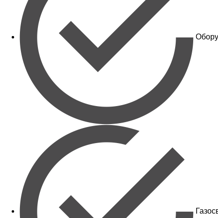
Обору
Газос