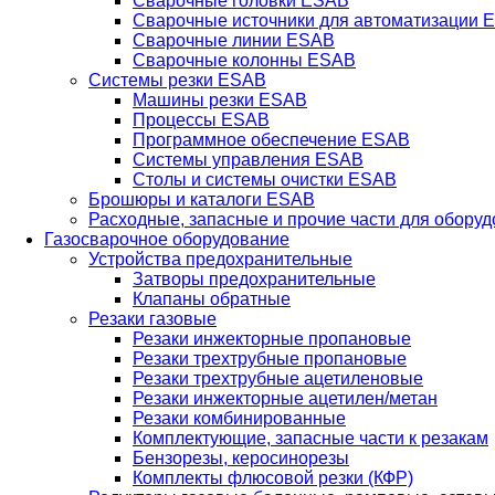
Сварочные головки ESAB
Сварочные источники для автоматизации 
Сварочные линии ESAB
Сварочные колонны ESAB
Системы резки ESAB
Машины резки ESAB
Процессы ESAB
Программное обеспечение ESAB
Системы управления ESAB
Столы и системы очистки ESAB
Брошюры и каталоги ESAB
Расходные, запасные и прочие части для обору
Газосварочное оборудование
Устройства предохранительные
Затворы предохранительные
Клапаны обратные
Резаки газовые
Резаки инжекторные пропановые
Резаки трехтрубные пропановые
Резаки трехтрубные ацетиленовые
Резаки инжекторные ацетилен/метан
Резаки комбинированные
Комплектующие, запасные части к резакам
Бензорезы, керосинорезы
Комплекты флюсовой резки (КФР)