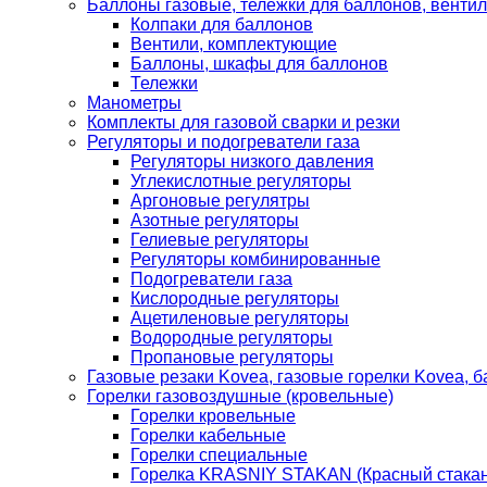
Баллоны газовые, тележки для баллонов, венти
Колпаки для баллонов
Вентили, комплектующие
Баллоны, шкафы для баллонов
Тележки
Манометры
Комплекты для газовой сварки и резки
Регуляторы и подогреватели газа
Регуляторы низкого давления
Углекислотные регуляторы
Аргоновые регулятры
Азотные регуляторы
Гелиевые регуляторы
Регуляторы комбинированные
Подогреватели газа
Кислородные регуляторы
Ацетиленовые регуляторы
Водородные регуляторы
Пропановые регуляторы
Газовые резаки Kovea, газовые горелки Kovea, б
Горелки газовоздушные (кровельные)
Горелки кровельные
Горелки кабельные
Горелки специальные
Горелка KRASNIY STAKAN (Красный стакан