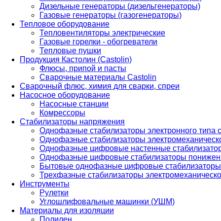
Дизельные генераторы (дизельгенераторы)
Газовые генераторы (газогенераторы)
Тепловое оборудование
Тепловентиляторы электрические
Газовые горелки - обогреватели
Тепловые пушки
Продукция Кастолин (Castolin)
Флюсы, припой и пасты
Сварочные материалы Castolin
Сварочный флюс, химия для сварки, спреи
Насосное оборудование
Насосные станции
Комрессоры
Стабилизаторы напряжения
Однофазные стабилизаторы электронного типа
Однофазные стабилизаторы электромеханическо
Однофазные цифровые настенные стабилизато
Однофазные цифровые стабилизаторы понижен
Бытовые однофазные цифровые стабилизаторы
Трехфазные стабилизаторы электромеханическо
Инструменты
Рулетки
Углошлифовальные машинки (УШМ)
Материалы для изоляции
Полилен