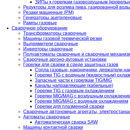
ЗИПы к горелкам газовоздушным (кровель
Редукторы для розлива пива, газированной вод
Резаки машинные (РМ)
Генераторы ацетиленовые
Рампы газовые
Сварочное оборудование
Трансформаторы сварочные
Машины газовой термической резки
Выпрямители сварочные
Инверторы сварочные
Полуавтоматы сварочные и сварочные механиз
Сварочные аргоно-дуговые установки
Горелки для сварки в среде защитных газов
Сопла газовые, наконечники, держатели на
Горелки TIG с водяным (жидкостным) охла
Запасные части к горелкам TIG/MIG
Каналы направляющие (кабельные)
Горелки TIG с газовым охлаждением
Горелки MIG/MAG с воздушным охлаждени
Горелки MIG/MAG с водяным охлаждением
Горелки для плазменной сварки
Сварочные автономные агрегаты, электростанц
Автоматы сварочные
Автоматическая сварка SAW
Машины контактной сварки