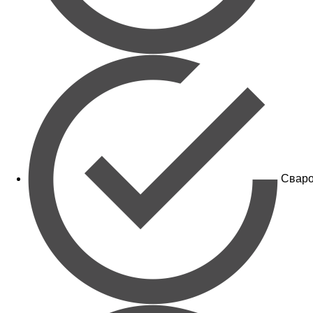
Сваро