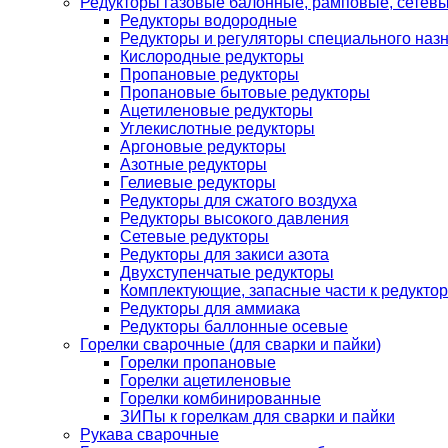
Редукторы газовые балонные, рамповые, сетев
Редукторы водородные
Редукторы и регуляторы специального наз
Кислородные редукторы
Пропановые редукторы
Пропановые бытовые редукторы
Ацетиленовые редукторы
Углекислотные редукторы
Аргоновые редукторы
Азотные редукторы
Гелиевые редукторы
Редукторы для сжатого воздуха
Редукторы высокого давления
Сетевые редукторы
Редукторы для закиси азота
Двухступенчатые редукторы
Комплектующие, запасные части к редуктор
Редукторы для аммиака
Редукторы баллонные осевые
Горелки сварочные (для сварки и пайки)
Горелки пропановые
Горелки ацетиленовые
Горелки комбинированные
ЗИПы к горелкам для сварки и пайки
Рукава сварочные