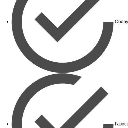
Обору
Газос