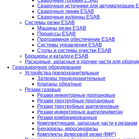
Сварочные головки ESAB
Сварочные источники для автоматизации 
Сварочные линии ESAB
Сварочные колонны ESAB
Системы резки ESAB
Машины резки ESAB
Процессы ESAB
Программное обеспечение ESAB
Системы управления ESAB
Столы и системы очистки ESAB
Брошюры и каталоги ESAB
Расходные, запасные и прочие части для обору
Газосварочное оборудование
Устройства предохранительные
Затворы предохранительные
Клапаны обратные
Резаки газовые
Резаки инжекторные пропановые
Резаки трехтрубные пропановые
Резаки трехтрубные ацетиленовые
Резаки инжекторные ацетилен/метан
Резаки комбинированные
Комплектующие, запасные части к резакам
Бензорезы, керосинорезы
Комплекты флюсовой резки (КФР)