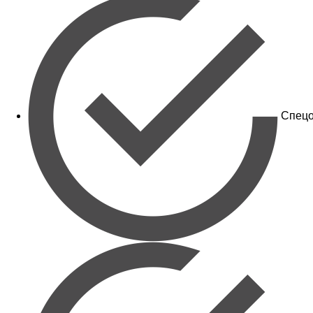
Спецо