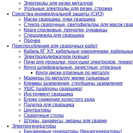
Электроды для резки металлов
Угольные электроды для резки, строжки
Средства индивидуальной защиты (СИЗ)
Маски сварщика, очки сварщика
Стекла сварочные, светофильтры для масок св
Краги спилковые, перчатки, рукавицы
Спецодежда для сварщика
Прочее
Приспособления для сварочных работ
Кабель КГ ХЛ, кабельные наконечники, кабельн
Электрододержатели (клещи)
Печи для прокалки, просушки электродов, терм
Круги шлифовальные, зачистные, отрезные
Круги диски отрезные по металлу
Маркеры по металлу, мелки тальковые
Клеммы заземления, струбцины заземления
УШС (шаблоны сварщика)
Инструмент сварщика
Блоки снижения холостого хода
Палатка для сварщика
Центраторы
Сварочные столы
Шторы, занавесы, экраны для сварки
Электрогенераторы
Бензиновые генераторы (бензогенераторы)