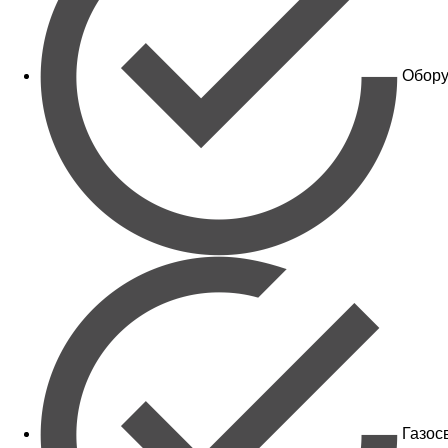
Обору
Газос