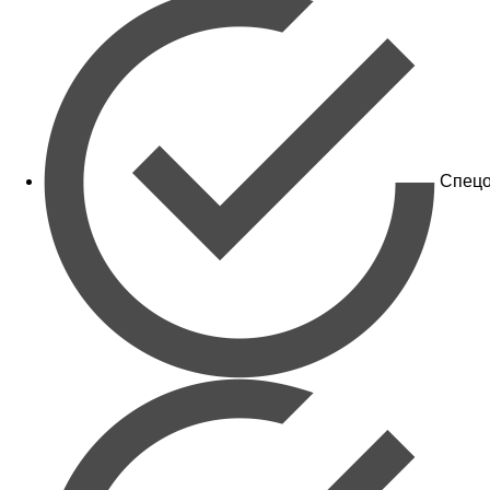
Спецо