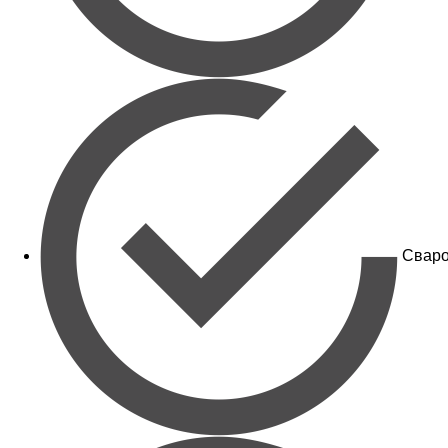
Сваро