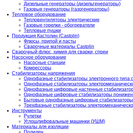
Дизельные генераторы (дизельгенераторы)
Газовые генераторы (газогенераторы)
Тепловое оборудование
Тепловентиляторы электрические
Газовые горелки - обогреватели
Тепловые пушки
Продукция Кастолин (Castolin)
Флюсы, припой и пасты
Сварочные материалы Castolin
Сварочный флюс, химия для сварки, спреи
Насосное оборудование
Насосные станции
Комрессоры
Стабилизаторы напряжения
Однофазные стабилизаторы электронного типа
Однофазные стабилизаторы электромеханическо
Однофазные цифровые настенные стабилизато
Однофазные цифровые стабилизаторы понижен
Бытовые однофазные цифровые стабилизаторы
Трехфазные стабилизаторы электромеханическо
Инструменты
Рулетки
Углошлифовальные машинки (УШМ)
Материалы для изоляции
Полилен