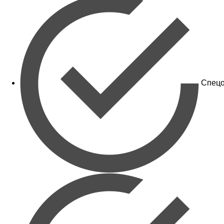
Спецо