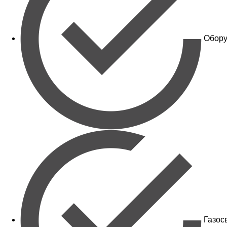
Обору
Газос