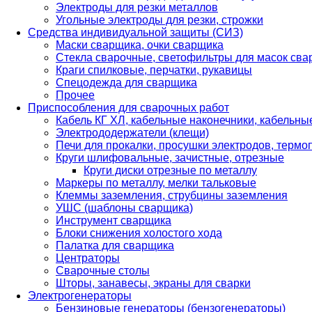
Электроды для резки металлов
Угольные электроды для резки, строжки
Средства индивидуальной защиты (СИЗ)
Маски сварщика, очки сварщика
Стекла сварочные, светофильтры для масок св
Краги спилковые, перчатки, рукавицы
Спецодежда для сварщика
Прочее
Приспособления для сварочных работ
Кабель КГ ХЛ, кабельные наконечники, кабельн
Электрододержатели (клещи)
Печи для прокалки, просушки электродов, терм
Круги шлифовальные, зачистные, отрезные
Круги диски отрезные по металлу
Маркеры по металлу, мелки тальковые
Клеммы заземления, струбцины заземления
УШС (шаблоны сварщика)
Инструмент сварщика
Блоки снижения холостого хода
Палатка для сварщика
Центраторы
Сварочные столы
Шторы, занавесы, экраны для сварки
Электрогенераторы
Бензиновые генераторы (бензогенераторы)