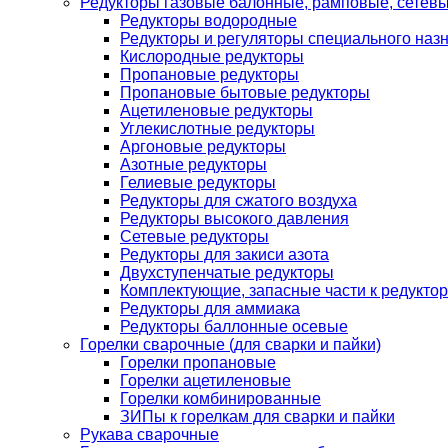
Редукторы газовые балонные, рамповые, сетев
Редукторы водородные
Редукторы и регуляторы специального наз
Кислородные редукторы
Пропановые редукторы
Пропановые бытовые редукторы
Ацетиленовые редукторы
Углекислотные редукторы
Аргоновые редукторы
Азотные редукторы
Гелиевые редукторы
Редукторы для сжатого воздуха
Редукторы высокого давления
Сетевые редукторы
Редукторы для закиси азота
Двухступенчатые редукторы
Комплектующие, запасные части к редуктор
Редукторы для аммиака
Редукторы баллонные осевые
Горелки сварочные (для сварки и пайки)
Горелки пропановые
Горелки ацетиленовые
Горелки комбинированные
ЗИПы к горелкам для сварки и пайки
Рукава сварочные