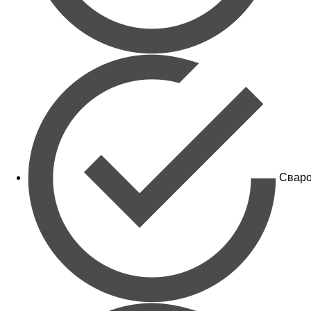
Сваро