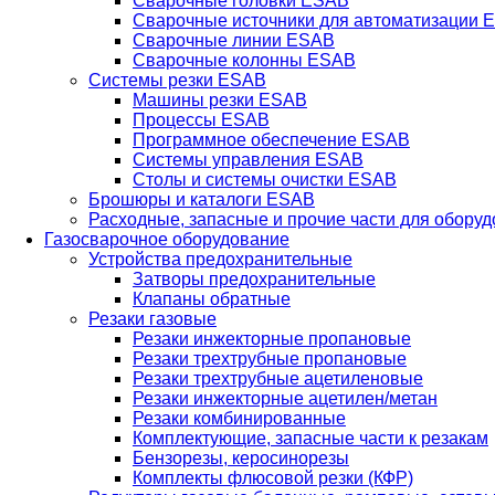
Сварочные головки ESAB
Сварочные источники для автоматизации 
Сварочные линии ESAB
Сварочные колонны ESAB
Системы резки ESAB
Машины резки ESAB
Процессы ESAB
Программное обеспечение ESAB
Системы управления ESAB
Столы и системы очистки ESAB
Брошюры и каталоги ESAB
Расходные, запасные и прочие части для обору
Газосварочное оборудование
Устройства предохранительные
Затворы предохранительные
Клапаны обратные
Резаки газовые
Резаки инжекторные пропановые
Резаки трехтрубные пропановые
Резаки трехтрубные ацетиленовые
Резаки инжекторные ацетилен/метан
Резаки комбинированные
Комплектующие, запасные части к резакам
Бензорезы, керосинорезы
Комплекты флюсовой резки (КФР)