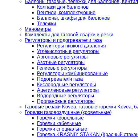
Баллоны газовые, тележки для баллонов, венти
Колпаки для баллонов
Вентили, комплектующие
Баллоны, шкафы для баллонов
Тележки
Манометры
Комплекты для газовой сварки и резки
Регуляторы и подогреватели газа
Регуляторы низкого давления
Углекислотные регуляторы
Аргоновые регулятры
Азотные регуляторы
Гелиевые регуляторы
Регуляторы комбинированные
Подогреватели газа
Кислородные регуляторы
Ацетиленовые регуляторы
Водородные регуляторы
Пропановые регуляторы
Газовые резаки Kovea, газовые горелки Kovea, б
Горелки газовоздушные (кровельные)
Горелки кровельные
Горелки кабельные
Горелки специальные
Горелка KRASNIY STAKAN (Красный стакан