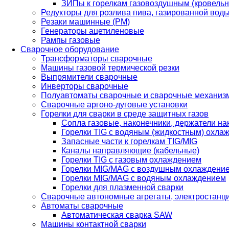
ЗИПы к горелкам газовоздушным (кровель
Редукторы для розлива пива, газированной вод
Резаки машинные (РМ)
Генераторы ацетиленовые
Рампы газовые
Сварочное оборудование
Трансформаторы сварочные
Машины газовой термической резки
Выпрямители сварочные
Инверторы сварочные
Полуавтоматы сварочные и сварочные механиз
Сварочные аргоно-дуговые установки
Горелки для сварки в среде защитных газов
Сопла газовые, наконечники, держатели на
Горелки TIG с водяным (жидкостным) охла
Запасные части к горелкам TIG/MIG
Каналы направляющие (кабельные)
Горелки TIG с газовым охлаждением
Горелки MIG/MAG с воздушным охлаждени
Горелки MIG/MAG с водяным охлаждением
Горелки для плазменной сварки
Сварочные автономные агрегаты, электростанц
Автоматы сварочные
Автоматическая сварка SAW
Машины контактной сварки