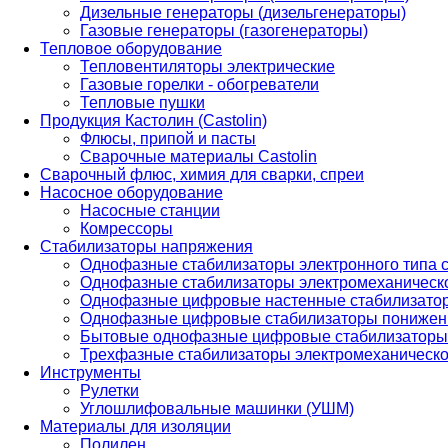
Дизельные генераторы (дизельгенераторы)
Газовые генераторы (газогенераторы)
Тепловое оборудование
Тепловентиляторы электрические
Газовые горелки - обогреватели
Тепловые пушки
Продукция Кастолин (Castolin)
Флюсы, припой и пасты
Сварочные материалы Castolin
Сварочный флюс, химия для сварки, спреи
Насосное оборудование
Насосные станции
Комрессоры
Стабилизаторы напряжения
Однофазные стабилизаторы электронного типа
Однофазные стабилизаторы электромеханическо
Однофазные цифровые настенные стабилизато
Однофазные цифровые стабилизаторы понижен
Бытовые однофазные цифровые стабилизаторы
Трехфазные стабилизаторы электромеханическо
Инструменты
Рулетки
Углошлифовальные машинки (УШМ)
Материалы для изоляции
Полилен