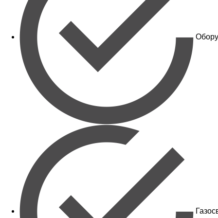
Обору
Газос