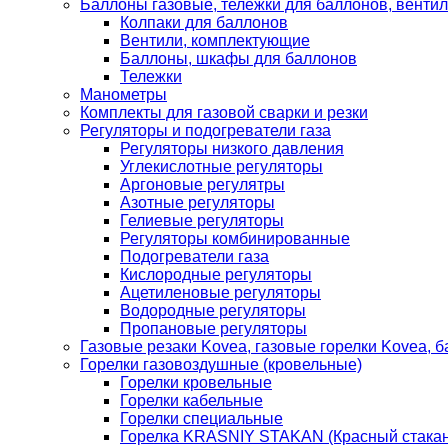
Баллоны газовые, тележки для баллонов, венти
Колпаки для баллонов
Вентили, комплектующие
Баллоны, шкафы для баллонов
Тележки
Манометры
Комплекты для газовой сварки и резки
Регуляторы и подогреватели газа
Регуляторы низкого давления
Углекислотные регуляторы
Аргоновые регулятры
Азотные регуляторы
Гелиевые регуляторы
Регуляторы комбинированные
Подогреватели газа
Кислородные регуляторы
Ацетиленовые регуляторы
Водородные регуляторы
Пропановые регуляторы
Газовые резаки Kovea, газовые горелки Kovea, б
Горелки газовоздушные (кровельные)
Горелки кровельные
Горелки кабельные
Горелки специальные
Горелка KRASNIY STAKAN (Красный стакан