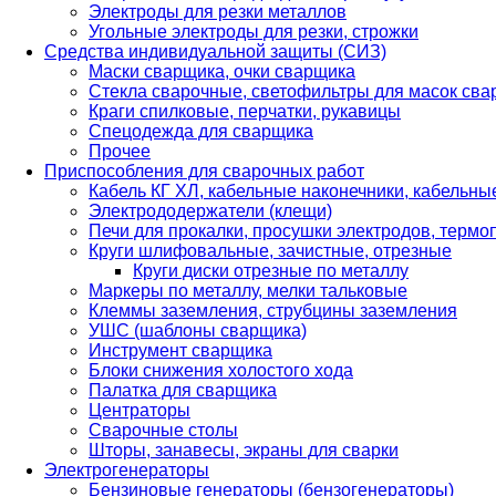
Электроды для резки металлов
Угольные электроды для резки, строжки
Средства индивидуальной защиты (СИЗ)
Маски сварщика, очки сварщика
Стекла сварочные, светофильтры для масок св
Краги спилковые, перчатки, рукавицы
Спецодежда для сварщика
Прочее
Приспособления для сварочных работ
Кабель КГ ХЛ, кабельные наконечники, кабельн
Электрододержатели (клещи)
Печи для прокалки, просушки электродов, терм
Круги шлифовальные, зачистные, отрезные
Круги диски отрезные по металлу
Маркеры по металлу, мелки тальковые
Клеммы заземления, струбцины заземления
УШС (шаблоны сварщика)
Инструмент сварщика
Блоки снижения холостого хода
Палатка для сварщика
Центраторы
Сварочные столы
Шторы, занавесы, экраны для сварки
Электрогенераторы
Бензиновые генераторы (бензогенераторы)