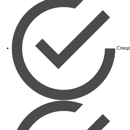
Спецо