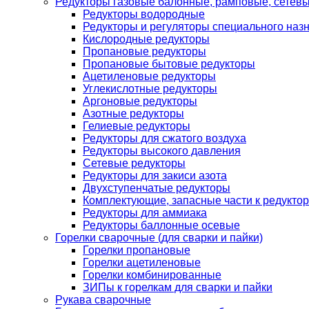
Редукторы газовые балонные, рамповые, сетев
Редукторы водородные
Редукторы и регуляторы специального наз
Кислородные редукторы
Пропановые редукторы
Пропановые бытовые редукторы
Ацетиленовые редукторы
Углекислотные редукторы
Аргоновые редукторы
Азотные редукторы
Гелиевые редукторы
Редукторы для сжатого воздуха
Редукторы высокого давления
Сетевые редукторы
Редукторы для закиси азота
Двухступенчатые редукторы
Комплектующие, запасные части к редуктор
Редукторы для аммиака
Редукторы баллонные осевые
Горелки сварочные (для сварки и пайки)
Горелки пропановые
Горелки ацетиленовые
Горелки комбинированные
ЗИПы к горелкам для сварки и пайки
Рукава сварочные