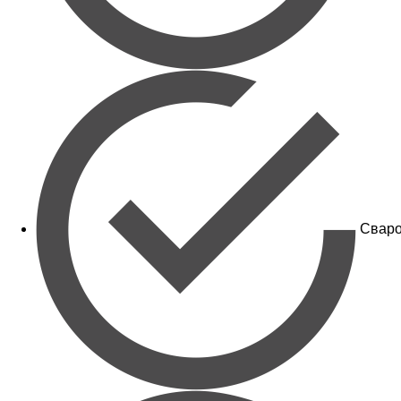
Сваро