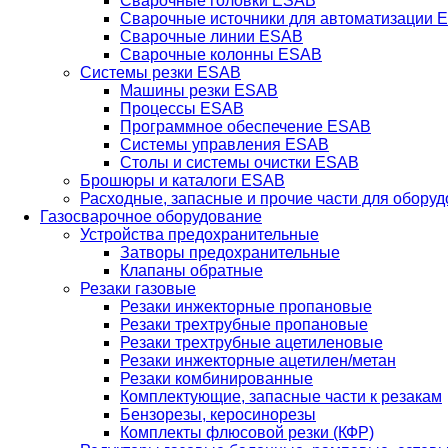
Сварочные головки ESAB
Сварочные источники для автоматизации 
Сварочные линии ESAB
Сварочные колонны ESAB
Системы резки ESAB
Машины резки ESAB
Процессы ESAB
Программное обеспечение ESAB
Системы управления ESAB
Столы и системы очистки ESAB
Брошюры и каталоги ESAB
Расходные, запасные и прочие части для обору
Газосварочное оборудование
Устройства предохранительные
Затворы предохранительные
Клапаны обратные
Резаки газовые
Резаки инжекторные пропановые
Резаки трехтрубные пропановые
Резаки трехтрубные ацетиленовые
Резаки инжекторные ацетилен/метан
Резаки комбинированные
Комплектующие, запасные части к резакам
Бензорезы, керосинорезы
Комплекты флюсовой резки (КФР)