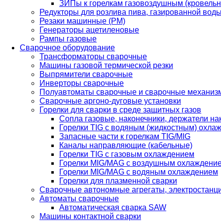
ЗИПы к горелкам газовоздушным (кровель
Редукторы для розлива пива, газированной вод
Резаки машинные (РМ)
Генераторы ацетиленовые
Рампы газовые
Сварочное оборудование
Трансформаторы сварочные
Машины газовой термической резки
Выпрямители сварочные
Инверторы сварочные
Полуавтоматы сварочные и сварочные механиз
Сварочные аргоно-дуговые установки
Горелки для сварки в среде защитных газов
Сопла газовые, наконечники, держатели на
Горелки TIG с водяным (жидкостным) охла
Запасные части к горелкам TIG/MIG
Каналы направляющие (кабельные)
Горелки TIG с газовым охлаждением
Горелки MIG/MAG с воздушным охлаждени
Горелки MIG/MAG с водяным охлаждением
Горелки для плазменной сварки
Сварочные автономные агрегаты, электростанц
Автоматы сварочные
Автоматическая сварка SAW
Машины контактной сварки