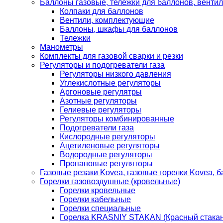
Баллоны газовые, тележки для баллонов, венти
Колпаки для баллонов
Вентили, комплектующие
Баллоны, шкафы для баллонов
Тележки
Манометры
Комплекты для газовой сварки и резки
Регуляторы и подогреватели газа
Регуляторы низкого давления
Углекислотные регуляторы
Аргоновые регулятры
Азотные регуляторы
Гелиевые регуляторы
Регуляторы комбинированные
Подогреватели газа
Кислородные регуляторы
Ацетиленовые регуляторы
Водородные регуляторы
Пропановые регуляторы
Газовые резаки Kovea, газовые горелки Kovea, б
Горелки газовоздушные (кровельные)
Горелки кровельные
Горелки кабельные
Горелки специальные
Горелка KRASNIY STAKAN (Красный стакан