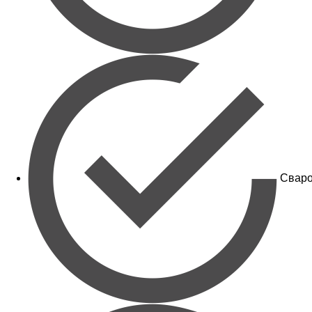
Сваро