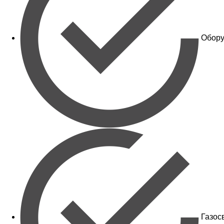
Обору
Газос