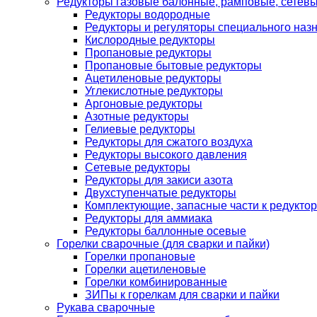
Редукторы газовые балонные, рамповые, сетев
Редукторы водородные
Редукторы и регуляторы специального наз
Кислородные редукторы
Пропановые редукторы
Пропановые бытовые редукторы
Ацетиленовые редукторы
Углекислотные редукторы
Аргоновые редукторы
Азотные редукторы
Гелиевые редукторы
Редукторы для сжатого воздуха
Редукторы высокого давления
Сетевые редукторы
Редукторы для закиси азота
Двухступенчатые редукторы
Комплектующие, запасные части к редуктор
Редукторы для аммиака
Редукторы баллонные осевые
Горелки сварочные (для сварки и пайки)
Горелки пропановые
Горелки ацетиленовые
Горелки комбинированные
ЗИПы к горелкам для сварки и пайки
Рукава сварочные