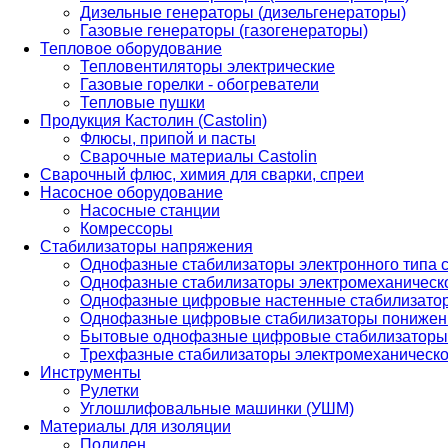
Дизельные генераторы (дизельгенераторы)
Газовые генераторы (газогенераторы)
Тепловое оборудование
Тепловентиляторы электрические
Газовые горелки - обогреватели
Тепловые пушки
Продукция Кастолин (Castolin)
Флюсы, припой и пасты
Сварочные материалы Castolin
Сварочный флюс, химия для сварки, спреи
Насосное оборудование
Насосные станции
Комрессоры
Стабилизаторы напряжения
Однофазные стабилизаторы электронного типа
Однофазные стабилизаторы электромеханическо
Однофазные цифровые настенные стабилизато
Однофазные цифровые стабилизаторы понижен
Бытовые однофазные цифровые стабилизаторы
Трехфазные стабилизаторы электромеханическо
Инструменты
Рулетки
Углошлифовальные машинки (УШМ)
Материалы для изоляции
Полилен