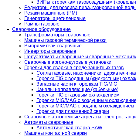
ЗИПы к горелкам газовоздушным (кровель
Редукторы для розлива пива, газированной вод
Резаки машинные (РМ)
Генераторы ацетиленовые
Рампы газовые
Сварочное оборудование
Трансформаторы сварочные
Машины газовой термической резки
Выпрямители сварочные
Инверторы сварочные
Полуавтоматы сварочные и сварочные механиз
Сварочные аргоно-дуговые установки
Горелки для сварки в среде защитных газов
Сопла газовые, наконечники, держатели на
Горелки TIG с водяным (жидкостным) охла
Запасные части к горелкам TIG/MIG
Каналы направляющие (кабельные)
Горелки TIG с газовым охлаждением
Горелки MIG/MAG с воздушным охлаждени
Горелки MIG/MAG с водяным охлаждением
Горелки для плазменной сварки
Сварочные автономные агрегаты, электростанц
Автоматы сварочные
Автоматическая сварка SAW
Машины контактной сварки