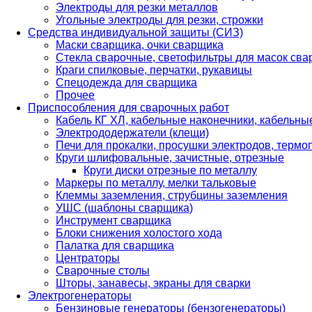
Электроды для резки металлов
Угольные электроды для резки, строжки
Средства индивидуальной защиты (СИЗ)
Маски сварщика, очки сварщика
Стекла сварочные, светофильтры для масок св
Краги спилковые, перчатки, рукавицы
Спецодежда для сварщика
Прочее
Приспособления для сварочных работ
Кабель КГ ХЛ, кабельные наконечники, кабельн
Электрододержатели (клещи)
Печи для прокалки, просушки электродов, терм
Круги шлифовальные, зачистные, отрезные
Круги диски отрезные по металлу
Маркеры по металлу, мелки тальковые
Клеммы заземления, струбцины заземления
УШС (шаблоны сварщика)
Инструмент сварщика
Блоки снижения холостого хода
Палатка для сварщика
Центраторы
Сварочные столы
Шторы, занавесы, экраны для сварки
Электрогенераторы
Бензиновые генераторы (бензогенераторы)