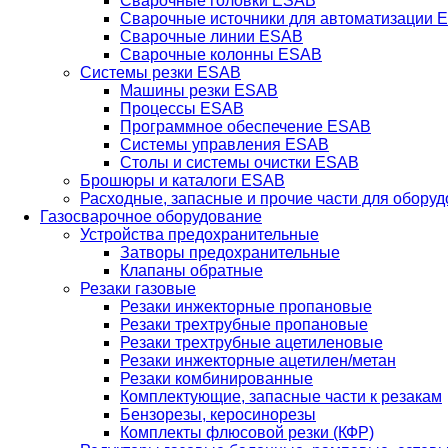
Сварочные головки ESAB
Сварочные источники для автоматизации 
Сварочные линии ESAB
Сварочные колонны ESAB
Системы резки ESAB
Машины резки ESAB
Процессы ESAB
Программное обеспечение ESAB
Системы управления ESAB
Столы и системы очистки ESAB
Брошюры и каталоги ESAB
Расходные, запасные и прочие части для обору
Газосварочное оборудование
Устройства предохранительные
Затворы предохранительные
Клапаны обратные
Резаки газовые
Резаки инжекторные пропановые
Резаки трехтрубные пропановые
Резаки трехтрубные ацетиленовые
Резаки инжекторные ацетилен/метан
Резаки комбинированные
Комплектующие, запасные части к резакам
Бензорезы, керосинорезы
Комплекты флюсовой резки (КФР)