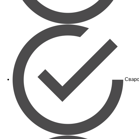
Сваро