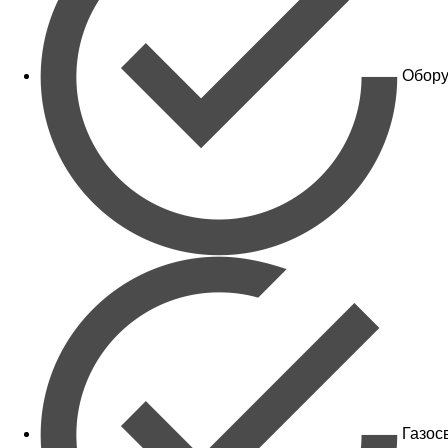
Обору
Газос