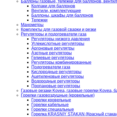
Баллоны газовые, тележки для баллонов, венти
Колпаки для баллонов
Вентили, комплектующие
Баллоны, шкафы для баллонов
Тележки
Манометры
Комплекты для газовой сварки и резки
Регуляторы и подогреватели газа
Регуляторы низкого давления
Углекислотные регуляторы
Аргоновые регулятры
Азотные регуляторы
Гелиевые регуляторы
Регуляторы комбинированные
Подогреватели газа
Кислородные регуляторы
Ацетиленовые регуляторы
Водородные регуляторы
Пропановые регуляторы
Газовые резаки Kovea, газовые горелки Kovea, б
Горелки газовоздушные (кровельные)
Горелки кровельные
Горелки кабельные
Горелки специальные
Горелка KRASNIY STAKAN (Красный стакан