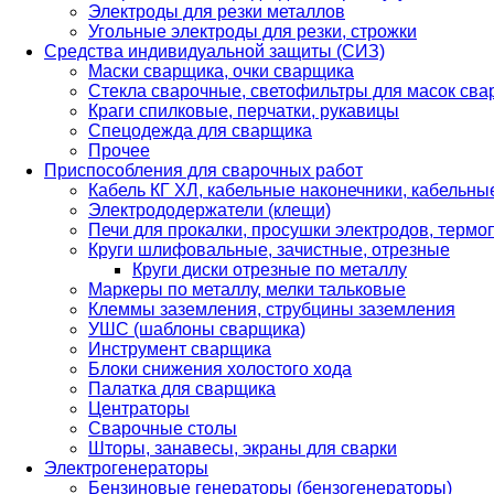
Электроды для резки металлов
Угольные электроды для резки, строжки
Средства индивидуальной защиты (СИЗ)
Маски сварщика, очки сварщика
Стекла сварочные, светофильтры для масок св
Краги спилковые, перчатки, рукавицы
Спецодежда для сварщика
Прочее
Приспособления для сварочных работ
Кабель КГ ХЛ, кабельные наконечники, кабельн
Электрододержатели (клещи)
Печи для прокалки, просушки электродов, терм
Круги шлифовальные, зачистные, отрезные
Круги диски отрезные по металлу
Маркеры по металлу, мелки тальковые
Клеммы заземления, струбцины заземления
УШС (шаблоны сварщика)
Инструмент сварщика
Блоки снижения холостого хода
Палатка для сварщика
Центраторы
Сварочные столы
Шторы, занавесы, экраны для сварки
Электрогенераторы
Бензиновые генераторы (бензогенераторы)