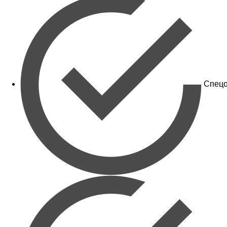
Спецо