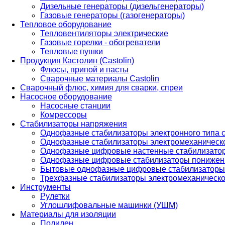
Дизельные генераторы (дизельгенераторы)
Газовые генераторы (газогенераторы)
Тепловое оборудование
Тепловентиляторы электрические
Газовые горелки - обогреватели
Тепловые пушки
Продукция Кастолин (Castolin)
Флюсы, припой и пасты
Сварочные материалы Castolin
Сварочный флюс, химия для сварки, спреи
Насосное оборудование
Насосные станции
Комрессоры
Стабилизаторы напряжения
Однофазные стабилизаторы электронного типа
Однофазные стабилизаторы электромеханическо
Однофазные цифровые настенные стабилизато
Однофазные цифровые стабилизаторы понижен
Бытовые однофазные цифровые стабилизаторы
Трехфазные стабилизаторы электромеханическо
Инструменты
Рулетки
Углошлифовальные машинки (УШМ)
Материалы для изоляции
Полилен