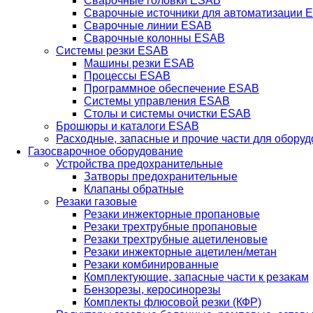
Сварочные головки ESAB
Сварочные источники для автоматизации 
Сварочные линии ESAB
Сварочные колонны ESAB
Системы резки ESAB
Машины резки ESAB
Процессы ESAB
Программное обеспечение ESAB
Системы управления ESAB
Столы и системы очистки ESAB
Брошюры и каталоги ESAB
Расходные, запасные и прочие части для обору
Газосварочное оборудование
Устройства предохранительные
Затворы предохранительные
Клапаны обратные
Резаки газовые
Резаки инжекторные пропановые
Резаки трехтрубные пропановые
Резаки трехтрубные ацетиленовые
Резаки инжекторные ацетилен/метан
Резаки комбинированные
Комплектующие, запасные части к резакам
Бензорезы, керосинорезы
Комплекты флюсовой резки (КФР)