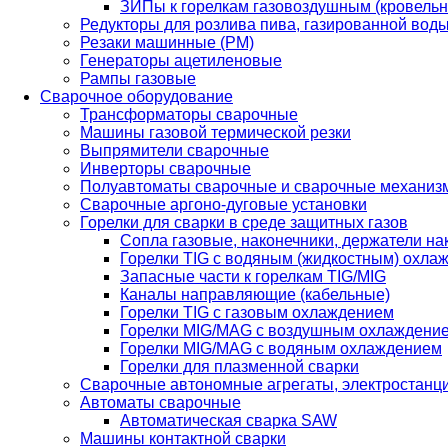
ЗИПы к горелкам газовоздушным (кровель
Редукторы для розлива пива, газированной вод
Резаки машинные (РМ)
Генераторы ацетиленовые
Рампы газовые
Сварочное оборудование
Трансформаторы сварочные
Машины газовой термической резки
Выпрямители сварочные
Инверторы сварочные
Полуавтоматы сварочные и сварочные механиз
Сварочные аргоно-дуговые установки
Горелки для сварки в среде защитных газов
Сопла газовые, наконечники, держатели на
Горелки TIG с водяным (жидкостным) охла
Запасные части к горелкам TIG/MIG
Каналы направляющие (кабельные)
Горелки TIG с газовым охлаждением
Горелки MIG/MAG с воздушным охлаждени
Горелки MIG/MAG с водяным охлаждением
Горелки для плазменной сварки
Сварочные автономные агрегаты, электростанц
Автоматы сварочные
Автоматическая сварка SAW
Машины контактной сварки