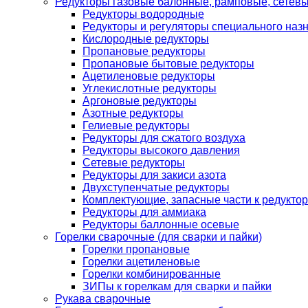
Редукторы газовые балонные, рамповые, сетев
Редукторы водородные
Редукторы и регуляторы специального наз
Кислородные редукторы
Пропановые редукторы
Пропановые бытовые редукторы
Ацетиленовые редукторы
Углекислотные редукторы
Аргоновые редукторы
Азотные редукторы
Гелиевые редукторы
Редукторы для сжатого воздуха
Редукторы высокого давления
Сетевые редукторы
Редукторы для закиси азота
Двухступенчатые редукторы
Комплектующие, запасные части к редуктор
Редукторы для аммиака
Редукторы баллонные осевые
Горелки сварочные (для сварки и пайки)
Горелки пропановые
Горелки ацетиленовые
Горелки комбинированные
ЗИПы к горелкам для сварки и пайки
Рукава сварочные