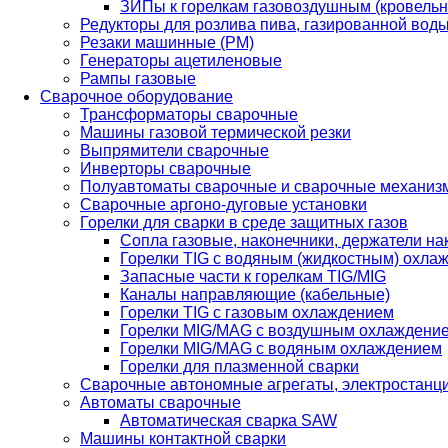
ЗИПы к горелкам газовоздушным (кровель
Редукторы для розлива пива, газированной вод
Резаки машинные (РМ)
Генераторы ацетиленовые
Рампы газовые
Сварочное оборудование
Трансформаторы сварочные
Машины газовой термической резки
Выпрямители сварочные
Инверторы сварочные
Полуавтоматы сварочные и сварочные механиз
Сварочные аргоно-дуговые установки
Горелки для сварки в среде защитных газов
Сопла газовые, наконечники, держатели на
Горелки TIG с водяным (жидкостным) охла
Запасные части к горелкам TIG/MIG
Каналы направляющие (кабельные)
Горелки TIG с газовым охлаждением
Горелки MIG/MAG с воздушным охлаждени
Горелки MIG/MAG с водяным охлаждением
Горелки для плазменной сварки
Сварочные автономные агрегаты, электростанц
Автоматы сварочные
Автоматическая сварка SAW
Машины контактной сварки