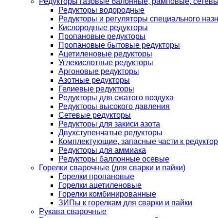
Редукторы газовые балонные, рамповые, сетев
Редукторы водородные
Редукторы и регуляторы специального наз
Кислородные редукторы
Пропановые редукторы
Пропановые бытовые редукторы
Ацетиленовые редукторы
Углекислотные редукторы
Аргоновые редукторы
Азотные редукторы
Гелиевые редукторы
Редукторы для сжатого воздуха
Редукторы высокого давления
Сетевые редукторы
Редукторы для закиси азота
Двухступенчатые редукторы
Комплектующие, запасные части к редуктор
Редукторы для аммиака
Редукторы баллонные осевые
Горелки сварочные (для сварки и пайки)
Горелки пропановые
Горелки ацетиленовые
Горелки комбинированные
ЗИПы к горелкам для сварки и пайки
Рукава сварочные