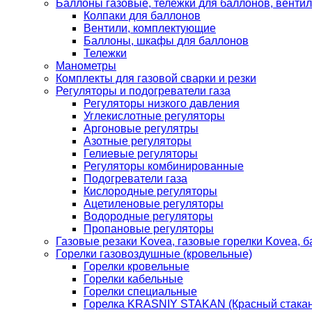
Баллоны газовые, тележки для баллонов, венти
Колпаки для баллонов
Вентили, комплектующие
Баллоны, шкафы для баллонов
Тележки
Манометры
Комплекты для газовой сварки и резки
Регуляторы и подогреватели газа
Регуляторы низкого давления
Углекислотные регуляторы
Аргоновые регулятры
Азотные регуляторы
Гелиевые регуляторы
Регуляторы комбинированные
Подогреватели газа
Кислородные регуляторы
Ацетиленовые регуляторы
Водородные регуляторы
Пропановые регуляторы
Газовые резаки Kovea, газовые горелки Kovea, б
Горелки газовоздушные (кровельные)
Горелки кровельные
Горелки кабельные
Горелки специальные
Горелка KRASNIY STAKAN (Красный стакан