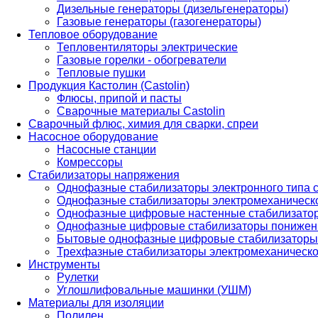
Дизельные генераторы (дизельгенераторы)
Газовые генераторы (газогенераторы)
Тепловое оборудование
Тепловентиляторы электрические
Газовые горелки - обогреватели
Тепловые пушки
Продукция Кастолин (Castolin)
Флюсы, припой и пасты
Сварочные материалы Castolin
Сварочный флюс, химия для сварки, спреи
Насосное оборудование
Насосные станции
Комрессоры
Стабилизаторы напряжения
Однофазные стабилизаторы электронного типа
Однофазные стабилизаторы электромеханическо
Однофазные цифровые настенные стабилизато
Однофазные цифровые стабилизаторы понижен
Бытовые однофазные цифровые стабилизаторы
Трехфазные стабилизаторы электромеханическо
Инструменты
Рулетки
Углошлифовальные машинки (УШМ)
Материалы для изоляции
Полилен