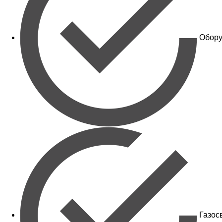
Обору
Газос