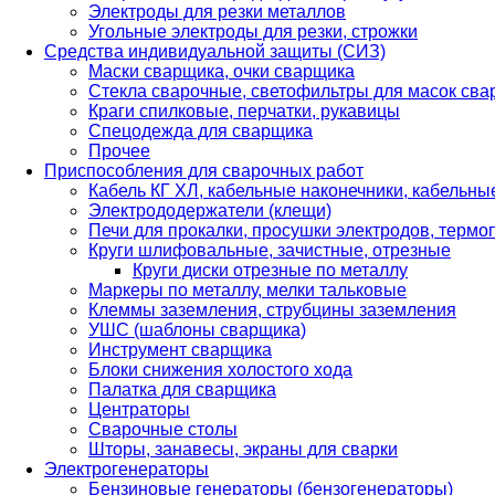
Электроды для резки металлов
Угольные электроды для резки, строжки
Средства индивидуальной защиты (СИЗ)
Маски сварщика, очки сварщика
Стекла сварочные, светофильтры для масок св
Краги спилковые, перчатки, рукавицы
Спецодежда для сварщика
Прочее
Приспособления для сварочных работ
Кабель КГ ХЛ, кабельные наконечники, кабельн
Электрододержатели (клещи)
Печи для прокалки, просушки электродов, терм
Круги шлифовальные, зачистные, отрезные
Круги диски отрезные по металлу
Маркеры по металлу, мелки тальковые
Клеммы заземления, струбцины заземления
УШС (шаблоны сварщика)
Инструмент сварщика
Блоки снижения холостого хода
Палатка для сварщика
Центраторы
Сварочные столы
Шторы, занавесы, экраны для сварки
Электрогенераторы
Бензиновые генераторы (бензогенераторы)