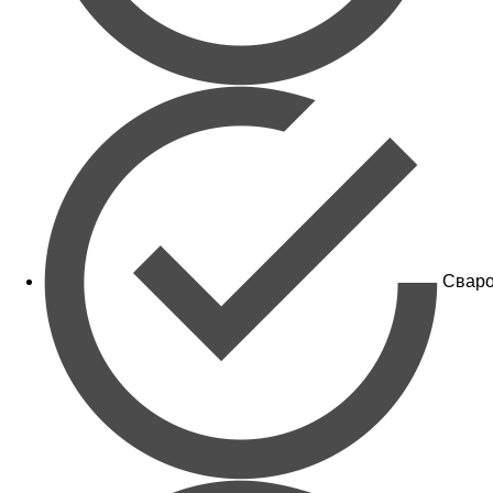
Сваро