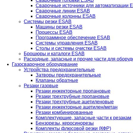
Сварочные головки ESAB
Сварочные источники для автоматизации 
Сварочные линии ESAB
Сварочные колонны ESAB
Системы резки ESAB
Машины резки ESAB
Процессы ESAB
Программное обеспечение ESAB
Системы управления ESAB
Столы и системы очистки ESAB
Брошюры и каталоги ESAB
Расходные, запасные и прочие части для обору
Газосварочное оборудование
Устройства предохранительные
Затворы предохранительные
Клапаны обратные
Резаки газовые
Резаки инжекторные пропановые
Резаки трехтрубные пропановые
Резаки трехтрубные ацетиленовые
Резаки инжекторные ацетилен/метан
Резаки комбинированные
Комплектующие, запасные части к резакам
Бензорезы, керосинорезы
Комплекты флюсовой резки (КФР)