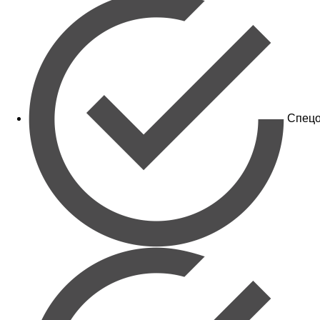
Спецо