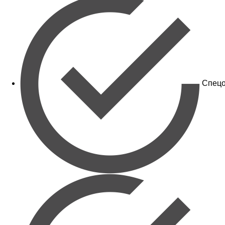
Спецо