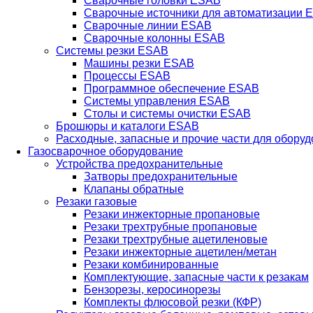
Сварочные головки ESAB
Сварочные источники для автоматизации 
Сварочные линии ESAB
Сварочные колонны ESAB
Системы резки ESAB
Машины резки ESAB
Процессы ESAB
Программное обеспечение ESAB
Системы управления ESAB
Столы и системы очистки ESAB
Брошюры и каталоги ESAB
Расходные, запасные и прочие части для обору
Газосварочное оборудование
Устройства предохранительные
Затворы предохранительные
Клапаны обратные
Резаки газовые
Резаки инжекторные пропановые
Резаки трехтрубные пропановые
Резаки трехтрубные ацетиленовые
Резаки инжекторные ацетилен/метан
Резаки комбинированные
Комплектующие, запасные части к резакам
Бензорезы, керосинорезы
Комплекты флюсовой резки (КФР)