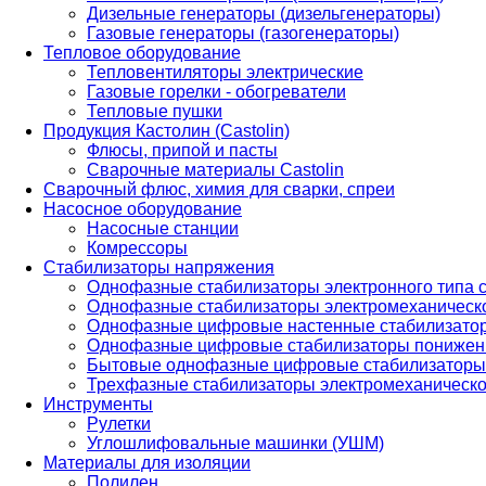
Дизельные генераторы (дизельгенераторы)
Газовые генераторы (газогенераторы)
Тепловое оборудование
Тепловентиляторы электрические
Газовые горелки - обогреватели
Тепловые пушки
Продукция Кастолин (Castolin)
Флюсы, припой и пасты
Сварочные материалы Castolin
Сварочный флюс, химия для сварки, спреи
Насосное оборудование
Насосные станции
Комрессоры
Стабилизаторы напряжения
Однофазные стабилизаторы электронного типа
Однофазные стабилизаторы электромеханическо
Однофазные цифровые настенные стабилизато
Однофазные цифровые стабилизаторы понижен
Бытовые однофазные цифровые стабилизаторы
Трехфазные стабилизаторы электромеханическо
Инструменты
Рулетки
Углошлифовальные машинки (УШМ)
Материалы для изоляции
Полилен