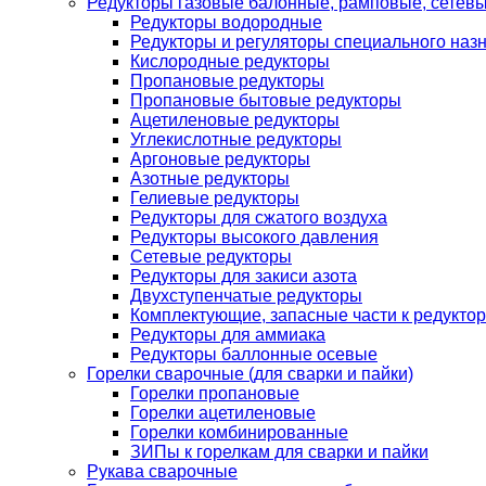
Редукторы газовые балонные, рамповые, сетев
Редукторы водородные
Редукторы и регуляторы специального наз
Кислородные редукторы
Пропановые редукторы
Пропановые бытовые редукторы
Ацетиленовые редукторы
Углекислотные редукторы
Аргоновые редукторы
Азотные редукторы
Гелиевые редукторы
Редукторы для сжатого воздуха
Редукторы высокого давления
Сетевые редукторы
Редукторы для закиси азота
Двухступенчатые редукторы
Комплектующие, запасные части к редуктор
Редукторы для аммиака
Редукторы баллонные осевые
Горелки сварочные (для сварки и пайки)
Горелки пропановые
Горелки ацетиленовые
Горелки комбинированные
ЗИПы к горелкам для сварки и пайки
Рукава сварочные