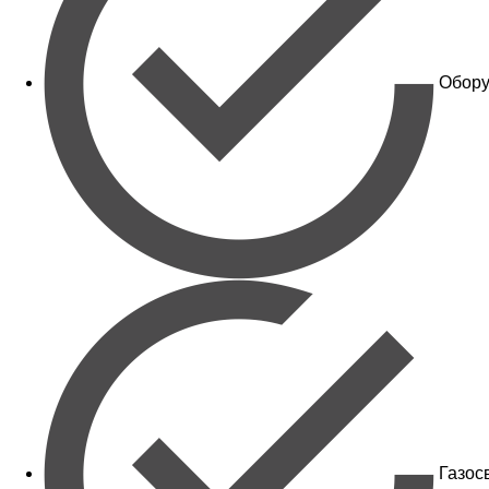
Обору
Газос