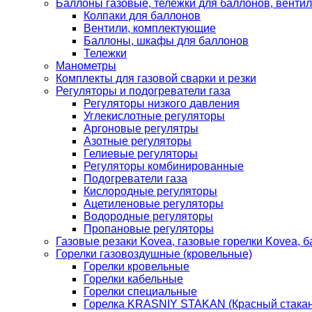
Баллоны газовые, тележки для баллонов, венти
Колпаки для баллонов
Вентили, комплектующие
Баллоны, шкафы для баллонов
Тележки
Манометры
Комплекты для газовой сварки и резки
Регуляторы и подогреватели газа
Регуляторы низкого давления
Углекислотные регуляторы
Аргоновые регулятры
Азотные регуляторы
Гелиевые регуляторы
Регуляторы комбинированные
Подогреватели газа
Кислородные регуляторы
Ацетиленовые регуляторы
Водородные регуляторы
Пропановые регуляторы
Газовые резаки Kovea, газовые горелки Kovea, б
Горелки газовоздушные (кровельные)
Горелки кровельные
Горелки кабельные
Горелки специальные
Горелка KRASNIY STAKAN (Красный стакан