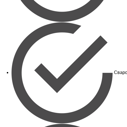
Сваро