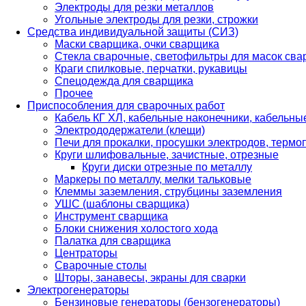
Электроды для резки металлов
Угольные электроды для резки, строжки
Средства индивидуальной защиты (СИЗ)
Маски сварщика, очки сварщика
Стекла сварочные, светофильтры для масок св
Краги спилковые, перчатки, рукавицы
Спецодежда для сварщика
Прочее
Приспособления для сварочных работ
Кабель КГ ХЛ, кабельные наконечники, кабельн
Электрододержатели (клещи)
Печи для прокалки, просушки электродов, терм
Круги шлифовальные, зачистные, отрезные
Круги диски отрезные по металлу
Маркеры по металлу, мелки тальковые
Клеммы заземления, струбцины заземления
УШС (шаблоны сварщика)
Инструмент сварщика
Блоки снижения холостого хода
Палатка для сварщика
Центраторы
Сварочные столы
Шторы, занавесы, экраны для сварки
Электрогенераторы
Бензиновые генераторы (бензогенераторы)