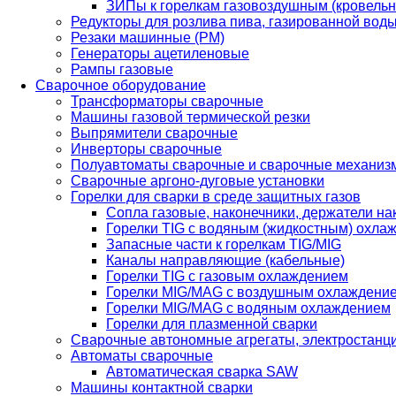
ЗИПы к горелкам газовоздушным (кровель
Редукторы для розлива пива, газированной вод
Резаки машинные (РМ)
Генераторы ацетиленовые
Рампы газовые
Сварочное оборудование
Трансформаторы сварочные
Машины газовой термической резки
Выпрямители сварочные
Инверторы сварочные
Полуавтоматы сварочные и сварочные механиз
Сварочные аргоно-дуговые установки
Горелки для сварки в среде защитных газов
Сопла газовые, наконечники, держатели на
Горелки TIG с водяным (жидкостным) охла
Запасные части к горелкам TIG/MIG
Каналы направляющие (кабельные)
Горелки TIG с газовым охлаждением
Горелки MIG/MAG с воздушным охлаждени
Горелки MIG/MAG с водяным охлаждением
Горелки для плазменной сварки
Сварочные автономные агрегаты, электростанц
Автоматы сварочные
Автоматическая сварка SAW
Машины контактной сварки