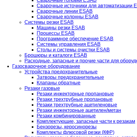
Сварочные головки ESAB
Сварочные источники для автоматизации 
Сварочные линии ESAB
Сварочные колонны ESAB
Системы резки ESAB
Машины резки ESAB
Процессы ESAB
Программное обеспечение ESAB
Системы управления ESAB
Столы и системы очистки ESAB
Брошюры и каталоги ESAB
Расходные, запасные и прочие части для обору
Газосварочное оборудование
Устройства предохранительные
Затворы предохранительные
Клапаны обратные
Резаки газовые
Резаки инжекторные пропановые
Резаки трехтрубные пропановые
Резаки трехтрубные ацетиленовые
Резаки инжекторные ацетилен/метан
Резаки комбинированные
Комплектующие, запасные части к резакам
Бензорезы, керосинорезы
Комплекты флюсовой резки (КФР)