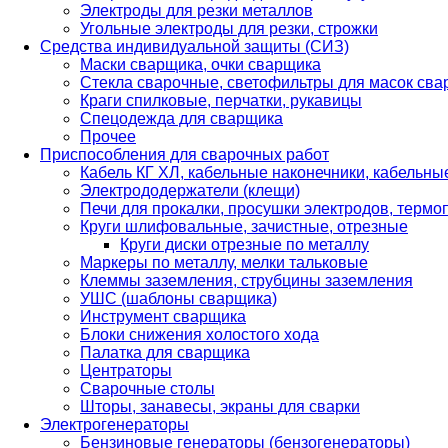
Электроды для резки металлов
Угольные электроды для резки, строжки
Средства индивидуальной защиты (СИЗ)
Маски сварщика, очки сварщика
Стекла сварочные, светофильтры для масок св
Краги спилковые, перчатки, рукавицы
Спецодежда для сварщика
Прочее
Приспособления для сварочных работ
Кабель КГ ХЛ, кабельные наконечники, кабельн
Электрододержатели (клещи)
Печи для прокалки, просушки электродов, терм
Круги шлифовальные, зачистные, отрезные
Круги диски отрезные по металлу
Маркеры по металлу, мелки тальковые
Клеммы заземления, струбцины заземления
УШС (шаблоны сварщика)
Инструмент сварщика
Блоки снижения холостого хода
Палатка для сварщика
Центраторы
Сварочные столы
Шторы, занавесы, экраны для сварки
Электрогенераторы
Бензиновые генераторы (бензогенераторы)