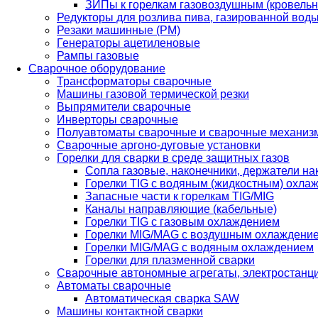
ЗИПы к горелкам газовоздушным (кровель
Редукторы для розлива пива, газированной вод
Резаки машинные (РМ)
Генераторы ацетиленовые
Рампы газовые
Сварочное оборудование
Трансформаторы сварочные
Машины газовой термической резки
Выпрямители сварочные
Инверторы сварочные
Полуавтоматы сварочные и сварочные механиз
Сварочные аргоно-дуговые установки
Горелки для сварки в среде защитных газов
Сопла газовые, наконечники, держатели на
Горелки TIG с водяным (жидкостным) охла
Запасные части к горелкам TIG/MIG
Каналы направляющие (кабельные)
Горелки TIG с газовым охлаждением
Горелки MIG/MAG с воздушным охлаждени
Горелки MIG/MAG с водяным охлаждением
Горелки для плазменной сварки
Сварочные автономные агрегаты, электростанц
Автоматы сварочные
Автоматическая сварка SAW
Машины контактной сварки