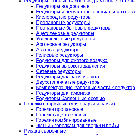
Редукторы газовые балонные, рамповые, сетев
Редукторы водородные
Редукторы и регуляторы специального наз
Кислородные редукторы
Пропановые редукторы
Пропановые бытовые редукторы
Ацетиленовые редукторы
Углекислотные редукторы
Аргоновые редукторы
Азотные редукторы
Гелиевые редукторы
Редукторы для сжатого воздуха
Редукторы высокого давления
Сетевые редукторы
Редукторы для закиси азота
Двухступенчатые редукторы
Комплектующие, запасные части к редуктор
Редукторы для аммиака
Редукторы баллонные осевые
Горелки сварочные (для сварки и пайки)
Горелки пропановые
Горелки ацетиленовые
Горелки комбинированные
ЗИПы к горелкам для сварки и пайки
Рукава сварочные