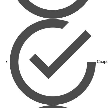
Сваро