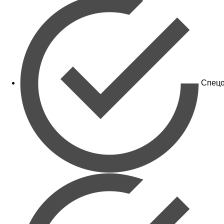
Спецо