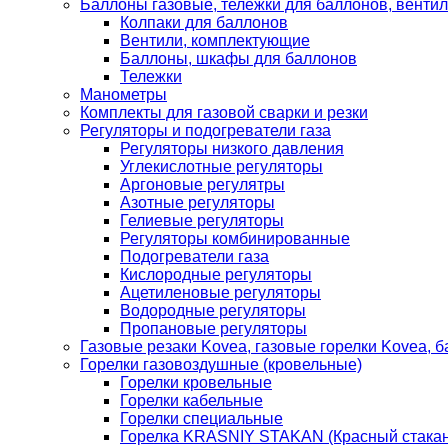
Баллоны газовые, тележки для баллонов, венти
Колпаки для баллонов
Вентили, комплектующие
Баллоны, шкафы для баллонов
Тележки
Манометры
Комплекты для газовой сварки и резки
Регуляторы и подогреватели газа
Регуляторы низкого давления
Углекислотные регуляторы
Аргоновые регулятры
Азотные регуляторы
Гелиевые регуляторы
Регуляторы комбинированные
Подогреватели газа
Кислородные регуляторы
Ацетиленовые регуляторы
Водородные регуляторы
Пропановые регуляторы
Газовые резаки Kovea, газовые горелки Kovea, б
Горелки газовоздушные (кровельные)
Горелки кровельные
Горелки кабельные
Горелки специальные
Горелка KRASNIY STAKAN (Красный стакан