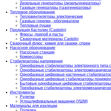
Дизельные генераторы (дизельгенераторы)
Газовые генераторы (газогенераторы)
Тепловое оборудование
Тепловентиляторы электрические
Газовые горелки - обогреватели
Тепловые пушки
Продукция Кастолин (Castolin)
Флюсы, припой и пасты
Сварочные материалы Castolin
Сварочный флюс, химия для сварки, спреи
Насосное оборудование
Насосные станции
Комрессоры
Стабилизаторы напряжения
Однофазные стабилизаторы электронного типа
Однофазные стабилизаторы электромеханическо
Однофазные цифровые настенные стабилизато
Однофазные цифровые стабилизаторы понижен
Бытовые однофазные цифровые стабилизаторы
Трехфазные стабилизаторы электромеханическо
Инструменты
Рулетки
Углошлифовальные машинки (УШМ)
Материалы для изоляции
Полилен