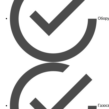
Обору
Газос