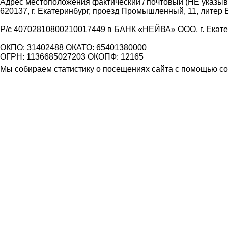
Адрес местоположения фактический / почтовый (НЕ указыва
620137, г. Екатеринбург, проезд Промышленный, 11, литер 
Р/с 40702810800210017449 в БАНК «НЕЙВА» ООО, г. Екат
ОКПО: 31402488 ОКАТО: 65401380000
ОГРН: 1136685027203 ОКОПФ: 12165
Мы собираем статистику о посещениях сайта с помощью coo