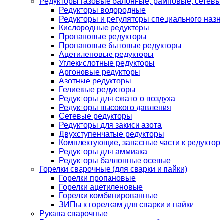
Редукторы газовые балонные, рамповые, сетев
Редукторы водородные
Редукторы и регуляторы специального наз
Кислородные редукторы
Пропановые редукторы
Пропановые бытовые редукторы
Ацетиленовые редукторы
Углекислотные редукторы
Аргоновые редукторы
Азотные редукторы
Гелиевые редукторы
Редукторы для сжатого воздуха
Редукторы высокого давления
Сетевые редукторы
Редукторы для закиси азота
Двухступенчатые редукторы
Комплектующие, запасные части к редуктор
Редукторы для аммиака
Редукторы баллонные осевые
Горелки сварочные (для сварки и пайки)
Горелки пропановые
Горелки ацетиленовые
Горелки комбинированные
ЗИПы к горелкам для сварки и пайки
Рукава сварочные