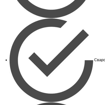
Сваро