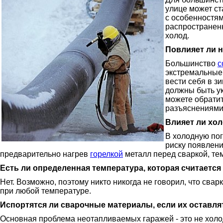
улице может ст
с особенностям
распространенн
холод.
Повлияет ли н
Большинство
с
экстремальные 
вести себя в з
должны быть ук
можете обратит
разъяснениями
Влияет ли хол
В холодную пог
риску появлени
предварительно нагрев
горелкой
металл перед сваркой, те
Есть ли определенная температура, которая считается
Нет. Возможно, поэтому никто никогда не говорил, что свар
при любой температуре.
Испортятся ли сварочные материалы, если их оставля
Основная проблема неотапливаемых гаражей - это не холод