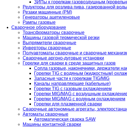
ЗИПы к горелкам газовоздушным (кровель
Редукторы для розлива пива, газированной вод
Резаки машинные (РМ)
Генераторы ацетиленовые
Рампы газовые
Сварочное оборудование
Трансформаторы сварочные
Машины газовой термической резки
Выпрямители сварочные
Инверторы сварочные
Полуавтоматы сварочные и сварочные механиз
Сварочные аргоно-дуговые установки
Горелки для сварки в среде защитных газов
Сопла газовые, наконечники, держатели на
Горелки TIG с водяным (жидкостным) охла
Запасные части к горелкам TIG/MIG
Каналы направляющие (кабельные)
Горелки TIG с газовым охлаждением
Горелки MIG/MAG с воздушным охлаждени
Горелки MIG/MAG с водяным охлаждением
Горелки для плазменной сварки
Сварочные автономные агрегаты, электростанц
Автоматы сварочные
Автоматическая сварка SAW
Машины контактной сварки