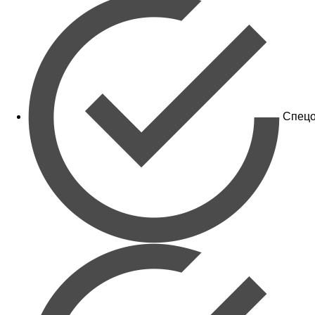
Спецо