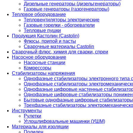
Дизельные генераторы (дизельгенераторы)
Газовые генераторы (газогенераторы)
Тепловое оборудование
Тепловентиляторы электрические
Газовые горелки - обогреватели
Тепловые пушки
Продукция Кастолин (Castolin)
Флюсы, припой и пасты
Сварочные материалы Castolin
Сварочный флюс, химия для сварки, спреи
Насосное оборудование
Насосные станции
Комрессоры
Стабилизаторы напряжения
Однофазные стабилизаторы электронного типа
Однофазные стабилизаторы электромеханическо
Однофазные цифровые настенные стабилизато
Однофазные цифровые стабилизаторы понижен
Бытовые однофазные цифровые стабилизаторы
Трехфазные стабилизаторы электромеханическо
Инструменты
Рулетки
Углошлифовальные машинки (УШМ)
Материалы для изоляции
Полилен