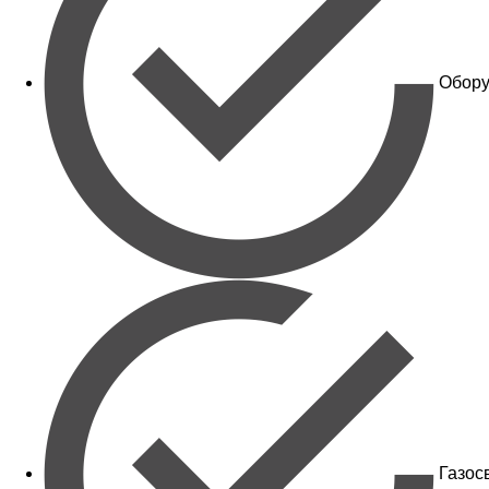
Обору
Газос