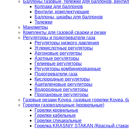
Баллоны газовые, тележки для баллонов, венти
Колпаки для баллонов
Вентили, комплектующие
Баллоны, шкафы для баллонов
Тележки
Манометры
Комплекты для газовой сварки и резки
Регуляторы и подогреватели газа
Регуляторы низкого давления
Углекислотные регуляторы
Аргоновые регулятры
Азотные регуляторы
Гелиевые регуляторы
Регуляторы комбинированные
Подогреватели газа
Кислородные регуляторы
Ацетиленовые регуляторы
Водородные регуляторы
Пропановые регуляторы
Газовые резаки Kovea, газовые горелки Kovea, б
Горелки газовоздушные (кровельные)
Горелки кровельные
Горелки кабельные
Горелки специальные
Горелка KRASNIY STAKAN (Красный стакан