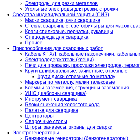
Электроды для резки металлов
Угольные электроды для резки, строжки
Средства индивидуальной защиты (СИЗ)
Маски сварщика, очки сварщика
Стекла сварочные, светофильтры для масок св
Краги спилковые, перчатки, рукавицы
Спецодежда для сварщика
Прочее
Приспособления для сварочных работ
Кабель КГ ХЛ, кабельные наконечники, кабельн
Электрододержатели (клещи)
Печи для прокалки, просушки электродов, терм
Круги шлифовальные, зачистные, отрезные
Круги диски отрезные по металлу
Маркеры по металлу, мелки тальковые
Клеммы заземления, струбцины заземления
УШС (шаблоны сварщика)
Инструмент сварщика
Блоки снижения холостого хода
Палатка для сварщика
Центраторы
Сварочные столы
Шторы, занавесы, экраны для сварки
Электрогенераторы
Бензиновые генераторы (бензогенераторы)