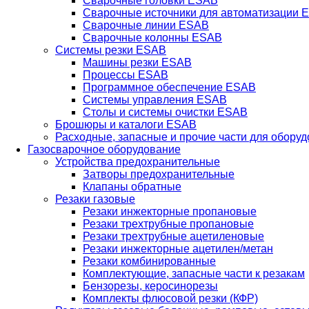
Сварочные головки ESAB
Сварочные источники для автоматизации 
Сварочные линии ESAB
Сварочные колонны ESAB
Системы резки ESAB
Машины резки ESAB
Процессы ESAB
Программное обеспечение ESAB
Системы управления ESAB
Столы и системы очистки ESAB
Брошюры и каталоги ESAB
Расходные, запасные и прочие части для обору
Газосварочное оборудование
Устройства предохранительные
Затворы предохранительные
Клапаны обратные
Резаки газовые
Резаки инжекторные пропановые
Резаки трехтрубные пропановые
Резаки трехтрубные ацетиленовые
Резаки инжекторные ацетилен/метан
Резаки комбинированные
Комплектующие, запасные части к резакам
Бензорезы, керосинорезы
Комплекты флюсовой резки (КФР)