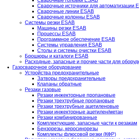
Сварочные головки ESAB
Сварочные источники для автоматизации 
Сварочные линии ESAB
Сварочные колонны ESAB
Системы резки ESAB
Машины резки ESAB
Процессы ESAB
Программное обеспечение ESAB
Системы управления ESAB
Столы и системы очистки ESAB
Брошюры и каталоги ESAB
Расходные, запасные и прочие части для обору
Газосварочное оборудование
Устройства предохранительные
Затворы предохранительные
Клапаны обратные
Резаки газовые
Резаки инжекторные пропановые
Резаки трехтрубные пропановые
Резаки трехтрубные ацетиленовые
Резаки инжекторные ацетилен/метан
Резаки комбинированные
Комплектующие, запасные части к резакам
Бензорезы, керосинорезы
Комплекты флюсовой резки (КФР)