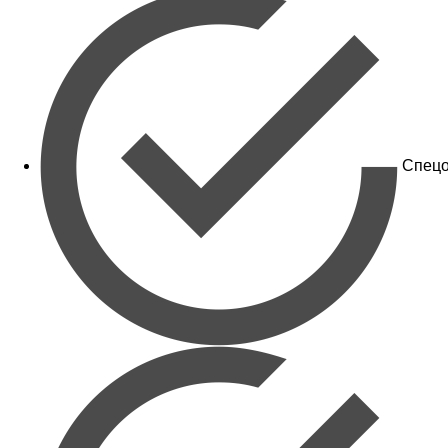
Спецо