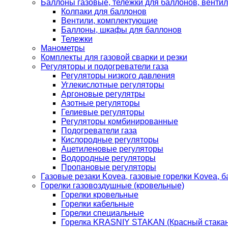
Баллоны газовые, тележки для баллонов, венти
Колпаки для баллонов
Вентили, комплектующие
Баллоны, шкафы для баллонов
Тележки
Манометры
Комплекты для газовой сварки и резки
Регуляторы и подогреватели газа
Регуляторы низкого давления
Углекислотные регуляторы
Аргоновые регулятры
Азотные регуляторы
Гелиевые регуляторы
Регуляторы комбинированные
Подогреватели газа
Кислородные регуляторы
Ацетиленовые регуляторы
Водородные регуляторы
Пропановые регуляторы
Газовые резаки Kovea, газовые горелки Kovea, б
Горелки газовоздушные (кровельные)
Горелки кровельные
Горелки кабельные
Горелки специальные
Горелка KRASNIY STAKAN (Красный стакан