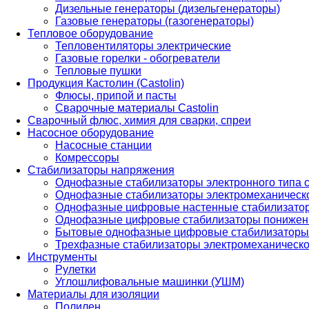
Дизельные генераторы (дизельгенераторы)
Газовые генераторы (газогенераторы)
Тепловое оборудование
Тепловентиляторы электрические
Газовые горелки - обогреватели
Тепловые пушки
Продукция Кастолин (Castolin)
Флюсы, припой и пасты
Сварочные материалы Castolin
Сварочный флюс, химия для сварки, спреи
Насосное оборудование
Насосные станции
Комрессоры
Стабилизаторы напряжения
Однофазные стабилизаторы электронного типа
Однофазные стабилизаторы электромеханическо
Однофазные цифровые настенные стабилизато
Однофазные цифровые стабилизаторы понижен
Бытовые однофазные цифровые стабилизаторы
Трехфазные стабилизаторы электромеханическо
Инструменты
Рулетки
Углошлифовальные машинки (УШМ)
Материалы для изоляции
Полилен