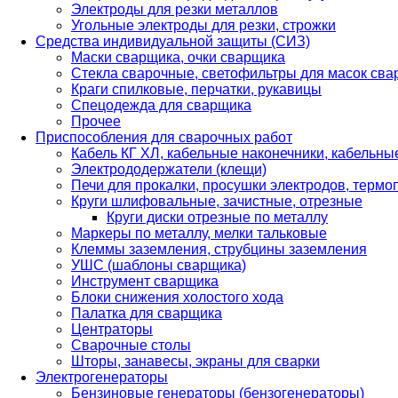
Электроды для резки металлов
Угольные электроды для резки, строжки
Средства индивидуальной защиты (СИЗ)
Маски сварщика, очки сварщика
Стекла сварочные, светофильтры для масок св
Краги спилковые, перчатки, рукавицы
Спецодежда для сварщика
Прочее
Приспособления для сварочных работ
Кабель КГ ХЛ, кабельные наконечники, кабельн
Электрододержатели (клещи)
Печи для прокалки, просушки электродов, терм
Круги шлифовальные, зачистные, отрезные
Круги диски отрезные по металлу
Маркеры по металлу, мелки тальковые
Клеммы заземления, струбцины заземления
УШС (шаблоны сварщика)
Инструмент сварщика
Блоки снижения холостого хода
Палатка для сварщика
Центраторы
Сварочные столы
Шторы, занавесы, экраны для сварки
Электрогенераторы
Бензиновые генераторы (бензогенераторы)