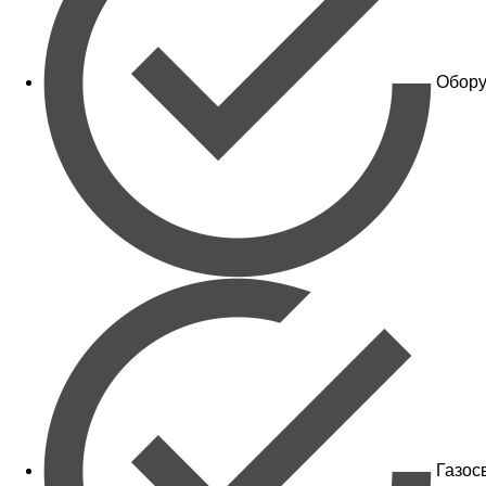
Обору
Газос