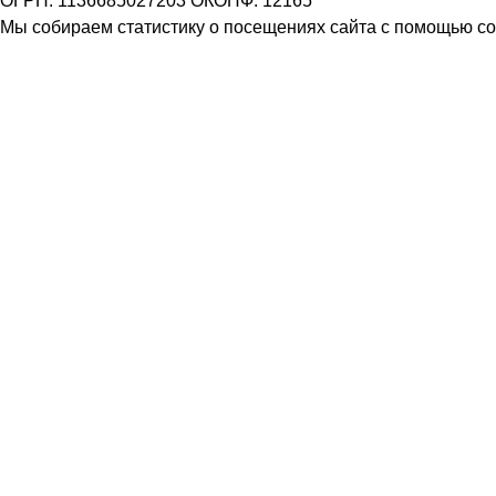
ОГРН: 1136685027203 ОКОПФ: 12165
Мы собираем статистику о посещениях сайта с помощью coo