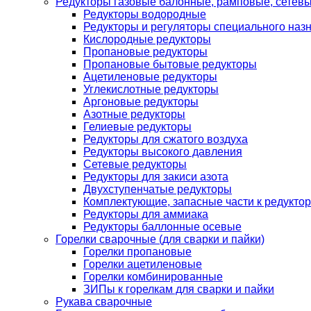
Редукторы газовые балонные, рамповые, сетев
Редукторы водородные
Редукторы и регуляторы специального наз
Кислородные редукторы
Пропановые редукторы
Пропановые бытовые редукторы
Ацетиленовые редукторы
Углекислотные редукторы
Аргоновые редукторы
Азотные редукторы
Гелиевые редукторы
Редукторы для сжатого воздуха
Редукторы высокого давления
Сетевые редукторы
Редукторы для закиси азота
Двухступенчатые редукторы
Комплектующие, запасные части к редуктор
Редукторы для аммиака
Редукторы баллонные осевые
Горелки сварочные (для сварки и пайки)
Горелки пропановые
Горелки ацетиленовые
Горелки комбинированные
ЗИПы к горелкам для сварки и пайки
Рукава сварочные