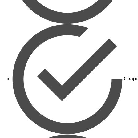
Сваро