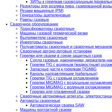
ЗИПы к горелкам газовоздушным (кровель
Редукторы для розлива пива, газированной вод
Резаки машинные (РМ)
Генераторы ацетиленовые
Рампы газовые
Сварочное оборудование
Трансформаторы сварочные
Машины газовой термической резки
Выпрямители сварочные
Инверторы сварочные
Полуавтоматы сварочные и сварочные механиз
Сварочные аргоно-дуговые установки
Горелки для сварки в среде защитных газов
Сопла газовые, наконечники, держатели на
Горелки TIG с водяным (жидкостным) охла
Запасные части к горелкам TIG/MIG
Каналы направляющие (кабельные)
Горелки TIG с газовым охлаждением
Горелки MIG/MAG с воздушным охлаждени
Горелки MIG/MAG с водяным охлаждением
Горелки для плазменной сварки
Сварочные автономные агрегаты, электростанц
Автоматы сварочные
Автоматическая сварка SAW
Машины контактной сварки