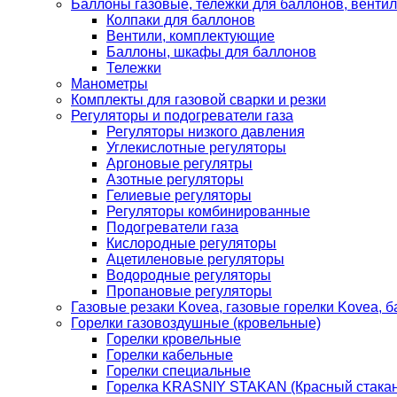
Баллоны газовые, тележки для баллонов, венти
Колпаки для баллонов
Вентили, комплектующие
Баллоны, шкафы для баллонов
Тележки
Манометры
Комплекты для газовой сварки и резки
Регуляторы и подогреватели газа
Регуляторы низкого давления
Углекислотные регуляторы
Аргоновые регулятры
Азотные регуляторы
Гелиевые регуляторы
Регуляторы комбинированные
Подогреватели газа
Кислородные регуляторы
Ацетиленовые регуляторы
Водородные регуляторы
Пропановые регуляторы
Газовые резаки Kovea, газовые горелки Kovea, б
Горелки газовоздушные (кровельные)
Горелки кровельные
Горелки кабельные
Горелки специальные
Горелка KRASNIY STAKAN (Красный стакан