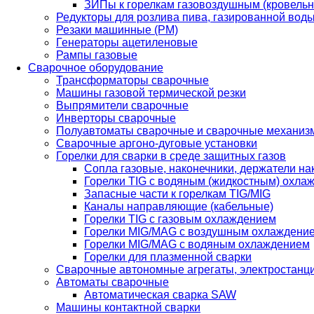
ЗИПы к горелкам газовоздушным (кровель
Редукторы для розлива пива, газированной вод
Резаки машинные (РМ)
Генераторы ацетиленовые
Рампы газовые
Сварочное оборудование
Трансформаторы сварочные
Машины газовой термической резки
Выпрямители сварочные
Инверторы сварочные
Полуавтоматы сварочные и сварочные механиз
Сварочные аргоно-дуговые установки
Горелки для сварки в среде защитных газов
Сопла газовые, наконечники, держатели на
Горелки TIG с водяным (жидкостным) охла
Запасные части к горелкам TIG/MIG
Каналы направляющие (кабельные)
Горелки TIG с газовым охлаждением
Горелки MIG/MAG с воздушным охлаждени
Горелки MIG/MAG с водяным охлаждением
Горелки для плазменной сварки
Сварочные автономные агрегаты, электростанц
Автоматы сварочные
Автоматическая сварка SAW
Машины контактной сварки