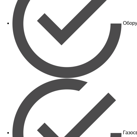
Обору
Газос