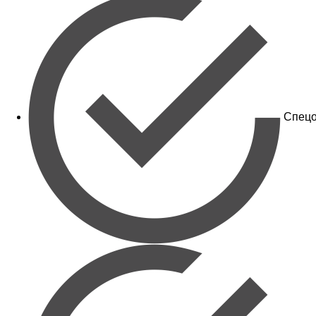
Спецо