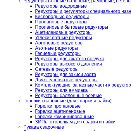
Редукторы газовые балонные, рамповые, сетев
Редукторы водородные
Редукторы и регуляторы специального наз
Кислородные редукторы
Пропановые редукторы
Пропановые бытовые редукторы
Ацетиленовые редукторы
Углекислотные редукторы
Аргоновые редукторы
Азотные редукторы
Гелиевые редукторы
Редукторы для сжатого воздуха
Редукторы высокого давления
Сетевые редукторы
Редукторы для закиси азота
Двухступенчатые редукторы
Комплектующие, запасные части к редуктор
Редукторы для аммиака
Редукторы баллонные осевые
Горелки сварочные (для сварки и пайки)
Горелки пропановые
Горелки ацетиленовые
Горелки комбинированные
ЗИПы к горелкам для сварки и пайки
Рукава сварочные