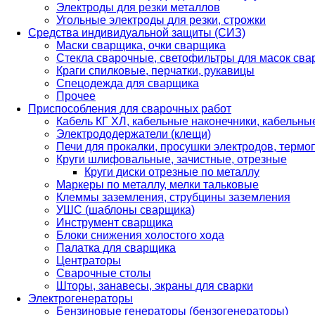
Электроды для резки металлов
Угольные электроды для резки, строжки
Средства индивидуальной защиты (СИЗ)
Маски сварщика, очки сварщика
Стекла сварочные, светофильтры для масок св
Краги спилковые, перчатки, рукавицы
Спецодежда для сварщика
Прочее
Приспособления для сварочных работ
Кабель КГ ХЛ, кабельные наконечники, кабельн
Электрододержатели (клещи)
Печи для прокалки, просушки электродов, терм
Круги шлифовальные, зачистные, отрезные
Круги диски отрезные по металлу
Маркеры по металлу, мелки тальковые
Клеммы заземления, струбцины заземления
УШС (шаблоны сварщика)
Инструмент сварщика
Блоки снижения холостого хода
Палатка для сварщика
Центраторы
Сварочные столы
Шторы, занавесы, экраны для сварки
Электрогенераторы
Бензиновые генераторы (бензогенераторы)