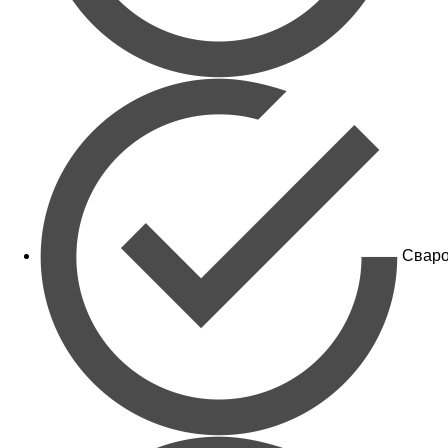
Сваро