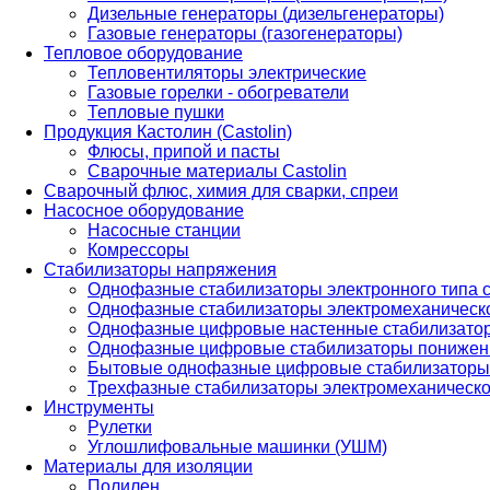
Дизельные генераторы (дизельгенераторы)
Газовые генераторы (газогенераторы)
Тепловое оборудование
Тепловентиляторы электрические
Газовые горелки - обогреватели
Тепловые пушки
Продукция Кастолин (Castolin)
Флюсы, припой и пасты
Сварочные материалы Castolin
Сварочный флюс, химия для сварки, спреи
Насосное оборудование
Насосные станции
Комрессоры
Стабилизаторы напряжения
Однофазные стабилизаторы электронного типа
Однофазные стабилизаторы электромеханическо
Однофазные цифровые настенные стабилизато
Однофазные цифровые стабилизаторы понижен
Бытовые однофазные цифровые стабилизаторы
Трехфазные стабилизаторы электромеханическо
Инструменты
Рулетки
Углошлифовальные машинки (УШМ)
Материалы для изоляции
Полилен