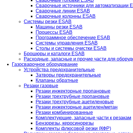
Сварочные головки ESAB
Сварочные источники для автоматизации 
Сварочные линии ESAB
Сварочные колонны ESAB
Системы резки ESAB
Машины резки ESAB
Процессы ESAB
Программное обеспечение ESAB
Системы управления ESAB
Столы и системы очистки ESAB
Брошюры и каталоги ESAB
Расходные, запасные и прочие части для обору
Газосварочное оборудование
Устройства предохранительные
Затворы предохранительные
Клапаны обратные
Резаки газовые
Резаки инжекторные пропановые
Резаки трехтрубные пропановые
Резаки трехтрубные ацетиленовые
Резаки инжекторные ацетилен/метан
Резаки комбинированные
Комплектующие, запасные части к резакам
Бензорезы, керосинорезы
Комплекты флюсовой резки (КФР)