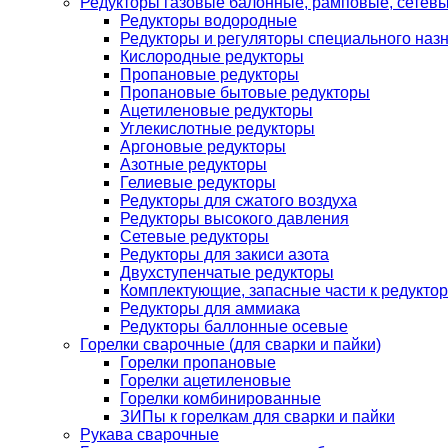
Редукторы газовые балонные, рамповые, сетев
Редукторы водородные
Редукторы и регуляторы специального наз
Кислородные редукторы
Пропановые редукторы
Пропановые бытовые редукторы
Ацетиленовые редукторы
Углекислотные редукторы
Аргоновые редукторы
Азотные редукторы
Гелиевые редукторы
Редукторы для сжатого воздуха
Редукторы высокого давления
Сетевые редукторы
Редукторы для закиси азота
Двухступенчатые редукторы
Комплектующие, запасные части к редуктор
Редукторы для аммиака
Редукторы баллонные осевые
Горелки сварочные (для сварки и пайки)
Горелки пропановые
Горелки ацетиленовые
Горелки комбинированные
ЗИПы к горелкам для сварки и пайки
Рукава сварочные