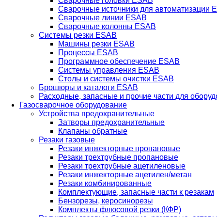
Сварочные головки ESAB
Сварочные источники для автоматизации 
Сварочные линии ESAB
Сварочные колонны ESAB
Системы резки ESAB
Машины резки ESAB
Процессы ESAB
Программное обеспечение ESAB
Системы управления ESAB
Столы и системы очистки ESAB
Брошюры и каталоги ESAB
Расходные, запасные и прочие части для обору
Газосварочное оборудование
Устройства предохранительные
Затворы предохранительные
Клапаны обратные
Резаки газовые
Резаки инжекторные пропановые
Резаки трехтрубные пропановые
Резаки трехтрубные ацетиленовые
Резаки инжекторные ацетилен/метан
Резаки комбинированные
Комплектующие, запасные части к резакам
Бензорезы, керосинорезы
Комплекты флюсовой резки (КФР)