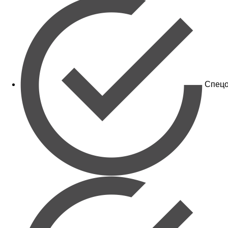
Спецо