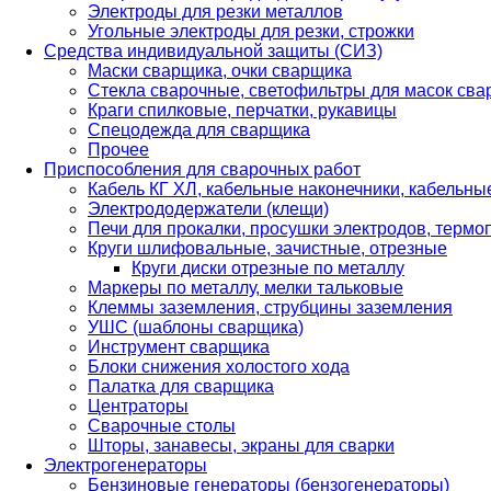
Электроды для резки металлов
Угольные электроды для резки, строжки
Средства индивидуальной защиты (СИЗ)
Маски сварщика, очки сварщика
Стекла сварочные, светофильтры для масок св
Краги спилковые, перчатки, рукавицы
Спецодежда для сварщика
Прочее
Приспособления для сварочных работ
Кабель КГ ХЛ, кабельные наконечники, кабельн
Электрододержатели (клещи)
Печи для прокалки, просушки электродов, терм
Круги шлифовальные, зачистные, отрезные
Круги диски отрезные по металлу
Маркеры по металлу, мелки тальковые
Клеммы заземления, струбцины заземления
УШС (шаблоны сварщика)
Инструмент сварщика
Блоки снижения холостого хода
Палатка для сварщика
Центраторы
Сварочные столы
Шторы, занавесы, экраны для сварки
Электрогенераторы
Бензиновые генераторы (бензогенераторы)