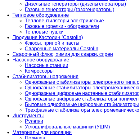
Дизельные генераторы (дизельгенераторы)
Газовые генераторы (газогенераторы)
Тепловое оборудование
Тепловентиляторы электрические
Газовые горелки - обогреватели
Тепловые пушки
Продукция Кастолин (Castolin)
Флюсы, припой и пасты
Сварочные материалы Castolin
Сварочный флюс, химия для сварки, спреи
Насосное оборудование
Насосные станции
Комрессоры
Стабилизаторы напряжения
Однофазные стабилизаторы электронного типа
Однофазные стабилизаторы электромеханическо
Однофазные цифровые настенные стабилизато
Однофазные цифровые стабилизаторы понижен
Бытовые однофазные цифровые стабилизаторы
Трехфазные стабилизаторы электромеханическо
Инструменты
Рулетки
Углошлифовальные машинки (УШМ)
Материалы для изоляции
Полилен