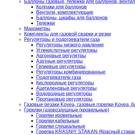
Баллоны газовые, тележки для баллонов, венти
Колпаки для баллонов
Вентили, комплектующие
Баллоны, шкафы для баллонов
Тележки
Манометры
Комплекты для газовой сварки и резки
Регуляторы и подогреватели газа
Регуляторы низкого давления
Углекислотные регуляторы
Аргоновые регулятры
Азотные регуляторы
Гелиевые регуляторы
Регуляторы комбинированные
Подогреватели газа
Кислородные регуляторы
Ацетиленовые регуляторы
Водородные регуляторы
Пропановые регуляторы
Газовые резаки Kovea, газовые горелки Kovea, б
Горелки газовоздушные (кровельные)
Горелки кровельные
Горелки кабельные
Горелки специальные
Горелка KRASNIY STAKAN (Красный стакан