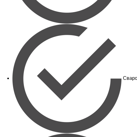
Сваро