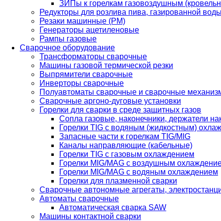
ЗИПы к горелкам газовоздушным (кровель
Редукторы для розлива пива, газированной вод
Резаки машинные (РМ)
Генераторы ацетиленовые
Рампы газовые
Сварочное оборудование
Трансформаторы сварочные
Машины газовой термической резки
Выпрямители сварочные
Инверторы сварочные
Полуавтоматы сварочные и сварочные механиз
Сварочные аргоно-дуговые установки
Горелки для сварки в среде защитных газов
Сопла газовые, наконечники, держатели на
Горелки TIG с водяным (жидкостным) охла
Запасные части к горелкам TIG/MIG
Каналы направляющие (кабельные)
Горелки TIG с газовым охлаждением
Горелки MIG/MAG с воздушным охлаждени
Горелки MIG/MAG с водяным охлаждением
Горелки для плазменной сварки
Сварочные автономные агрегаты, электростанц
Автоматы сварочные
Автоматическая сварка SAW
Машины контактной сварки