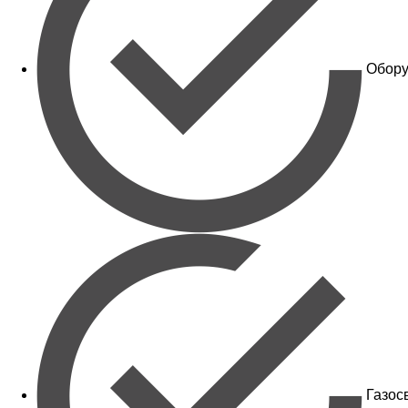
Обору
Газос